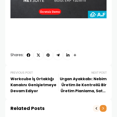
Shares:
PREVIOUS POST
NEXT POST
Workcube İş Ortaklığı
Urgan Ayakkabı: Nebim
Kanalını Genişletmeye
Üretim ile Kontrollü Bir
Devam Ediyor
Üretim Planlama, Satın
Alma, Hammadde
Maliyetlendirme ve
Related Posts
Depo Düzeni Sağladık