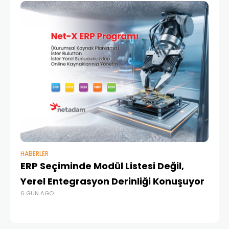
HABERLER
BAŞ
ERP Seçiminde Modül Listesi Değil,
İk
Yerel Entegrasyon Derinliği Konuşuyor
Ür
6 GÜN AGO
Te
1 A