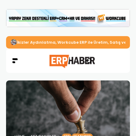
İkizler Aydınlatma, Workcube ERP ile Üretim, Satış ve Mu