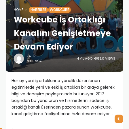
HOME
HABERLER
WORKCUBE
Workcube İş Ortaklığı
Kanalını Genişletmeye
Devam Ediyor
KATIE
4 YIL AGO
883,0 VIEWS
4 YIL AGO
Her ay yeni iş ortaklarına yönelik düzenlenen
eğitimlerde yeni ve eski iş ortakları bir araya gelerek
bilgi ve deneyim paylaşımında bulunuyor.
2017
başından bu yana ürün ve hizmetlerini sadece iş
ortaklığı kanalı üzerinden pazara sunan Workcube,
kanal geliştirme faaliyetlerine hızla devam ediyor. ,