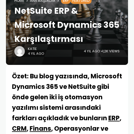
HOME
ANA BAŞLIKLAR
ERP
FEATURED
NetSuite ERP &
Microsoft Dynamics 365
Karşılaştırması
KATIE
4 YIL AGO
1,2K VIEWS
4 YIL AGO
Özet: Bu blog yazısında, Microsoft
Dynamics 365 ve NetSuite gibi
önde gelen iki iş otomasyon
yazılımı sistemi arasındaki
farkları açıkladık ve bunların
ERP
,
CRM
,
Finans
, Operasyonlar ve