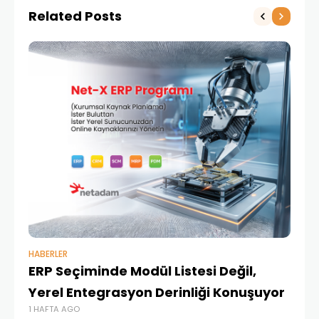
Related Posts
HABERLER
BAŞ
ERP Seçiminde Modül Listesi Değil,
İk
Yerel Entegrasyon Derinliği Konuşuyor
Ür
1 HAFTA AGO
Te