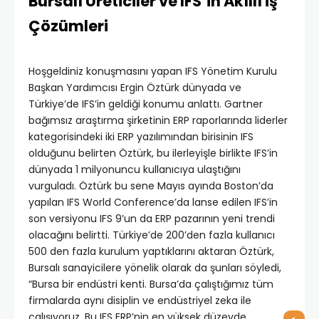
Bursalı Üreticiler ve IFS’in Akıllı İş
Çözümleri
Hoşgeldiniz konuşmasını yapan IFS Yönetim Kurulu
Başkan Yardımcısı Ergin Öztürk dünyada ve
Türkiye’de IFS’in geldiği konumu anlattı. Gartner
bağımsız araştırma şirketinin ERP raporlarında liderler
kategorisindeki iki ERP yazılımından birisinin IFS
olduğunu belirten Öztürk, bu ilerleyişle birlikte IFS’in
dünyada 1 milyonuncu kullanıcıya ulaştığını
vurguladı. Öztürk bu sene Mayıs ayında Boston’da
yapılan IFS World Conference’da lanse edilen IFS’in
son versiyonu IFS 9’un da ERP pazarının yeni trendi
olacağını belirtti. Türkiye’de 200’den fazla kullanıcı
500 den fazla kurulum yaptıklarını aktaran Öztürk,
Bursalı sanayicilere yönelik olarak da şunları söyledi,
“Bursa bir endüstri kenti. Bursa’da çalıştığımız tüm
firmalarda aynı disiplin ve endüstriyel zeka ile
çalışıyoruz. Bu IFS ERP’nin en yüksek düzeyde