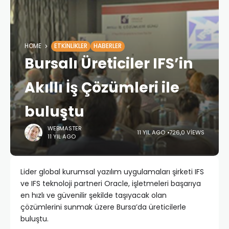
HOME
ETKINLIKLER
HABERLER
Bursalı Üreticiler IFS’in
Akıllı İş Çözümleri ile
buluştu
WEBMASTER
11 YIL AGO
726,0 VIEWS
11 YIL AGO
Lider global kurumsal yazılım uygulamaları şirketi IFS
ve IFS teknoloji partneri Oracle, işletmeleri başarıya
en hızlı ve güvenilir şekilde taşıyacak olan
çözümlerini sunmak üzere Bursa’da üreticilerle
buluştu.