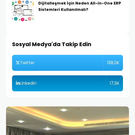
Dijitalleşmek İçin Neden All-in-One ERP
Sistemleri Kullanılmalı?
Sosyal Medya'da Takip Edin
138,0K
Twitter
17,5K
Linkedin