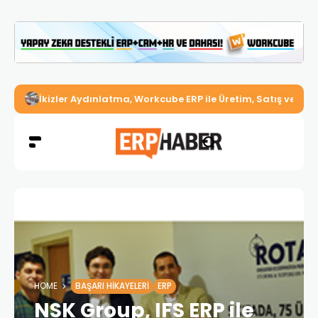
İkizler Aydınlatma, Workcube ERP ile Üretim, Satış ve Mu
HOME
BAŞARI HIKAYELERI
ERP
NSK Group, IFS ERP ile