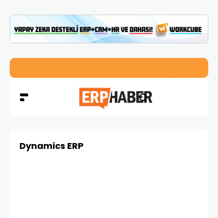
İkizler Aydınlatma, Workcube ERP ile Üretim, Satış ve Mu
Dynamics ERP