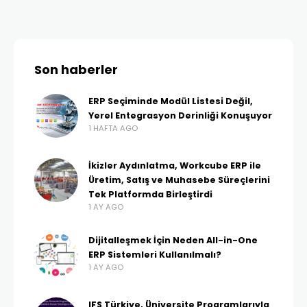
Son haberler
ERP Seçiminde Modül Listesi Değil,
Yerel Entegrasyon Derinliği Konuşuyor
1 HAFTA AGO
İkizler Aydınlatma, Workcube ERP ile
Üretim, Satış ve Muhasebe Süreçlerini
Tek Platformda Birleştirdi
1 AY AGO
Dijitalleşmek İçin Neden All-in-One
ERP Sistemleri Kullanılmalı?
1 AY AGO
IFS Türkiye, Üniversite Programlarıyla