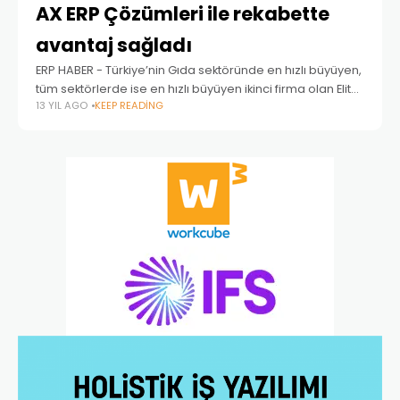
AX ERP Çözümleri ile rekabette
avantaj sağladı
ERP HABER - Türkiye’nin Gıda sektöründe en hızlı büyüyen,
tüm sektörlerde ise en hızlı büyüyen ikinci firma olan Elita
13 YIL AGO
KEEP READING
Yağ’ı da bünyesinde bulunduran Sunar Grup, birimler
arası iş ve bilgi