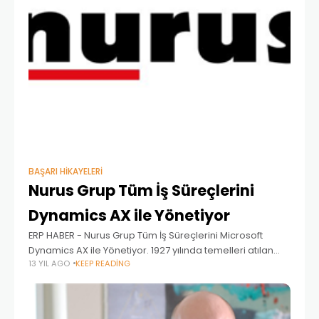
BAŞARI HIKAYELERI
Nurus Grup Tüm İş Süreçlerini
Dynamics AX ile Yönetiyor
ERP HABER - Nurus Grup Tüm İş Süreçlerini Microsoft
Dynamics AX ile Yönetiyor. 1927 yılında temelleri atılan
13 YIL AGO
KEEP READING
köklü bir kuruluş olan Nurus Grup, Türkiye’nin ofis
mobilyası üreten lider şirketlerinden biri