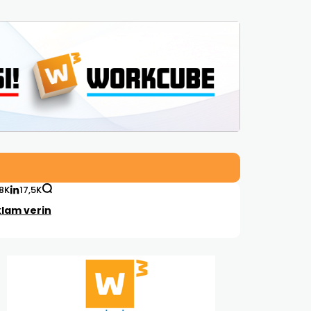
,8K
17,5K
lam verin