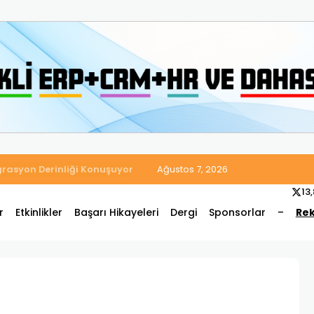
 Satış ve Muhasebe Süreçlerini Tek Platformda Birleştirdi
Ağustos 7, 2026
13
r
Etkinlikler
Başarı Hikayeleri
Dergi
Sponsorlar
–
Rek