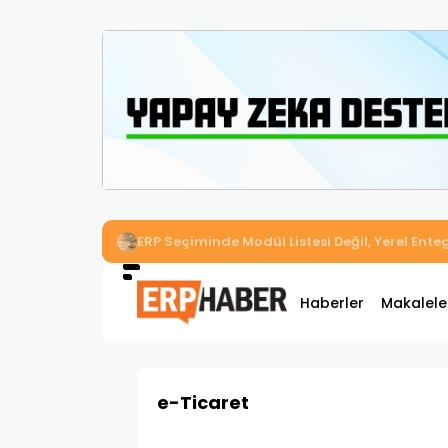
İkizler Aydınlatma, Workcube ERP ile Üretim,
Haberler
Makalele
e-Ticaret