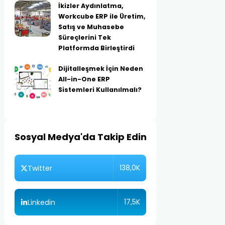
İkizler Aydınlatma,
Workcube ERP ile Üretim,
Satış ve Muhasebe
Süreçlerini Tek
Platformda Birleştirdi
Dijitalleşmek İçin Neden
All-in-One ERP
Sistemleri Kullanılmalı?
Sosyal Medya'da Takip Edin
138,0K
Twitter
17,5K
Linkedin