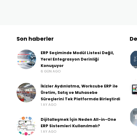
Son haberler
De
ERP Seçiminde Modül Listesi Değil,
Yerel Entegrasyon Derinliği
Konuşuyor
6 GÜN AGO
İkizler Aydınlatma, Workcube ERP ile
Üretim, Satış ve Muhasebe
Süreçlerini Tek Platformda Birleştirdi
1 AY AGO
Dijitalleşmek İçin Neden All-in-One
ERP Sistemleri Kullanılmalı?
1 AY AGO