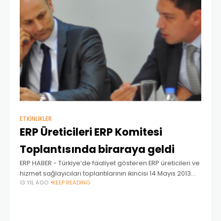
ETKINLIKLER
ERP Üreticileri ERP Komitesi
Toplantısında biraraya geldi
ERP HABER - Türkiye’de faaliyet gösteren ERP üreticileri ve
hizmet sağlayıcıları toplantılarının ikincisi 14 Mayıs 2013
13 YIL AGO
KEEP READING
tarihinde Gebze’de gerçekleşti. ERP pazarındaki
ürünlerin büyük çoğunluğunun temsilcilerinin yer aldığı
toplantıda sektör ve