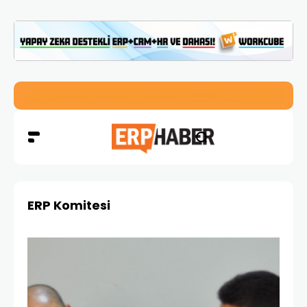
İkizler Aydınlatma, Workcube ERP ile Üretim, Satış ve Mu
ERP Komitesi