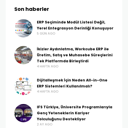
Son haberler
ERP Seçiminde Modül Listesi Değil,
Yerel Entegrasyon Derinliği Konuşuyor
5 GÜN AGO
İkizler Aydınlatma, Workcube ERP ile
Üretim, Satış ve Muhasebe Süreçlerini
Tek Platformda Birleştirdi
4 HAFTA AGO
Dijitalleşmek İçin Neden All-in-One
ERP Sistemleri Kullanılmalı?
4 HAFTA AGO
IFS Türkiye, Üniversite Programlarıyla
Genç Yeteneklerin Kariyer
Yolculuğunu Destekliyor
2 AY AGO