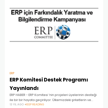
ERP
ERP Komitesi Destek Programı
Yayınlandı
ERP HABER - ERP Komitesi ’nin projeleri üyelerinin desteği
ile bir bir hayata geçiriliyor. Ülkemizdeki şirketlerin ve
13 YIL AGO
KEEP READING
bireylerin birbirlerinden ayırt edilmeksizin