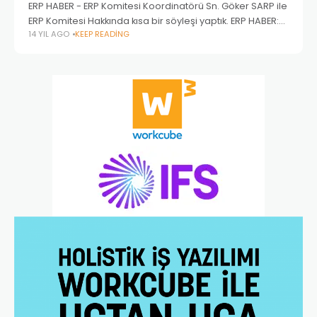
ERP HABER - ERP Komitesi Koordinatörü Sn. Göker SARP ile
ERP Komitesi Hakkında kısa bir söyleşi yaptık. ERP HABER:
14 YIL AGO
KEEP READING
ERP Komitesi Nedir? Hangi Amaçla Kuruldu? Göker SARP:
ERP Komitesi, Türkiye’deki