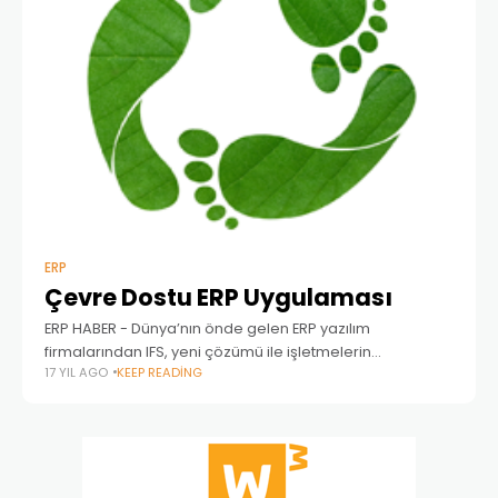
ERP
Çevre Dostu ERP Uygulaması
ERP HABER - Dünya’nın önde gelen ERP yazılım
firmalarından IFS, yeni çözümü ile işletmelerin
17 YIL AGO
KEEP READING
maliyetlerini ve karbon emisyonunu düşürüyor. IFS,
kurumsal uygulamanın bir parçası olarak tam entegre
Eco – Footprint