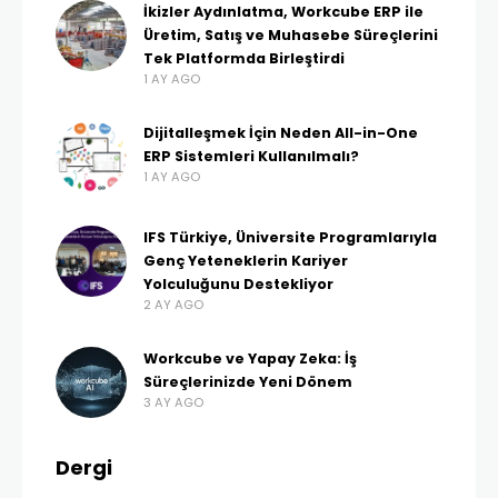
İkizler Aydınlatma, Workcube ERP ile
Üretim, Satış ve Muhasebe Süreçlerini
Tek Platformda Birleştirdi
1 AY AGO
Dijitalleşmek İçin Neden All-in-One
ERP Sistemleri Kullanılmalı?
1 AY AGO
IFS Türkiye, Üniversite Programlarıyla
Genç Yeteneklerin Kariyer
Yolculuğunu Destekliyor
2 AY AGO
Workcube ve Yapay Zeka: İş
Süreçlerinizde Yeni Dönem
3 AY AGO
Dergi