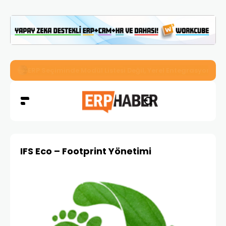
İkizler Aydınlatma, Workcube ERP ile Üretim, Satış ve Mu
IFS Eco – Footprint Yönetimi