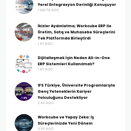
Yerel Entegrasyon Derinliği Konuşuyor
1 HAFTA AGO
İkizler Aydınlatma, Workcube ERP ile
Üretim, Satış ve Muhasebe Süreçlerini
Tek Platformda Birleştirdi
1 AY AGO
Dijitalleşmek İçin Neden All-in-One
ERP Sistemleri Kullanılmalı?
1 AY AGO
IFS Türkiye, Üniversite Programlarıyla
Genç Yeteneklerin Kariyer
Yolculuğunu Destekliyor
2 AY AGO
Workcube ve Yapay Zeka: İş
Süreçlerinizde Yeni Dönem
3 AY AGO