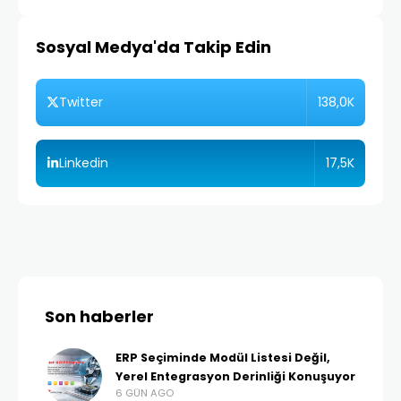
Sosyal Medya'da Takip Edin
138,0K
Twitter
17,5K
Linkedin
Son haberler
ERP Seçiminde Modül Listesi Değil,
Yerel Entegrasyon Derinliği Konuşuyor
6 GÜN AGO