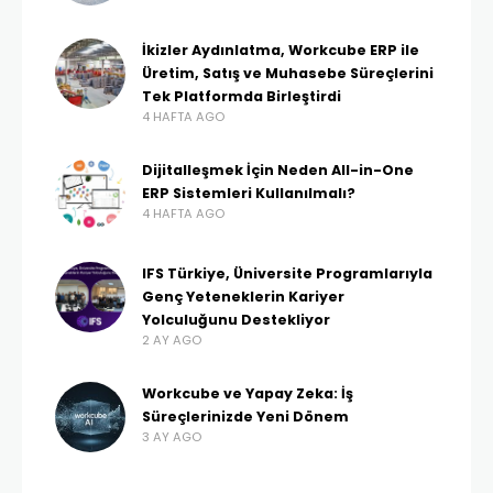
İkizler Aydınlatma, Workcube ERP ile
Üretim, Satış ve Muhasebe Süreçlerini
Tek Platformda Birleştirdi
4 HAFTA AGO
Dijitalleşmek İçin Neden All-in-One
ERP Sistemleri Kullanılmalı?
4 HAFTA AGO
IFS Türkiye, Üniversite Programlarıyla
Genç Yeteneklerin Kariyer
Yolculuğunu Destekliyor
2 AY AGO
Workcube ve Yapay Zeka: İş
Süreçlerinizde Yeni Dönem
3 AY AGO