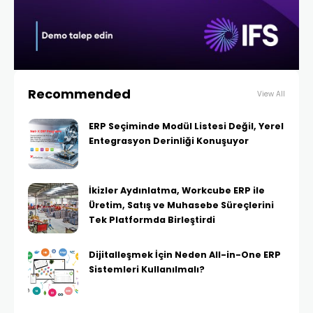
Recommended
View All
ERP Seçiminde Modül Listesi Değil, Yerel
Entegrasyon Derinliği Konuşuyor
İkizler Aydınlatma, Workcube ERP ile
Üretim, Satış ve Muhasebe Süreçlerini
Tek Platformda Birleştirdi
Dijitalleşmek İçin Neden All-in-One ERP
Sistemleri Kullanılmalı?