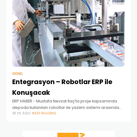
GENEL
Entegrasyon – Robotlar ERP ile
Konuşacak
ERP HABER - Mustafa Nevzat İlaç’ta proje kapsamında
depoda kullanılan robotlar ile yazılım sistemi arasında
18 YIL AGO
KEEP READING
entegrasyon kurulmasıyla robotların tüm hareketleri eş
zamanlı olarak sisteme yansıtılabiliyor. Mustafa Nevzat
İlaç firması, yönetim