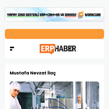
İkizler Aydınlatma, Workcube ERP ile Üretim, Satış ve Mu
Mustafa Nevzat İlaç