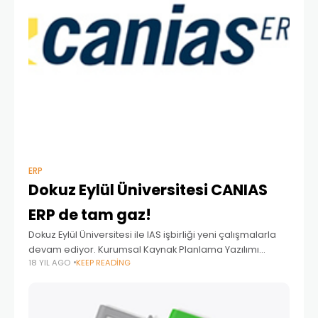
ERP
Dokuz Eylül Üniversitesi CANIAS
ERP de tam gaz!
Dokuz Eylül Üniversitesi ile IAS işbirliği yeni çalışmalarla
devam ediyor. Kurumsal Kaynak Planlama Yazılımı
18 YIL AGO
KEEP READING
CANIAS ERP nin üreticisi IAS yazılım ve Dokuz Eylül
Üniversitesi Endüstri Mühendisliği Bölümü 2005 yılından
bu