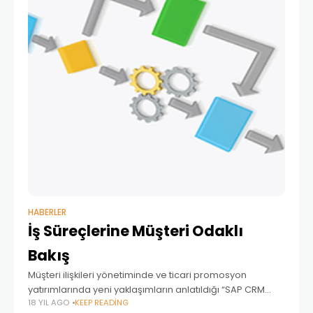
HABERLER
İş Süreçlerine Müşteri Odaklı
Bakış
Müşteri ilişkileri yönetiminde ve ticari promosyon
yatırımlarında yeni yaklaşımların anlatıldığı “SAP CRM
18 YIL AGO
KEEP READING
Ticari Promosyon Yönetimi Çözümü” toplantısı SAP