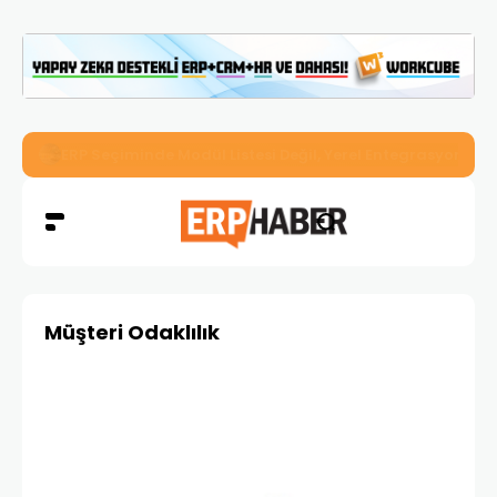
İkizler Aydınlatma, Workcube ERP ile Üretim, Satış ve Mu
Müşteri Odaklılık