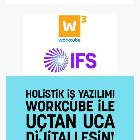
tarafından gerçekleştirildi. Dünyanın önde gelen yazılım
firmalarından SAP, iş ortağı Accenture ile