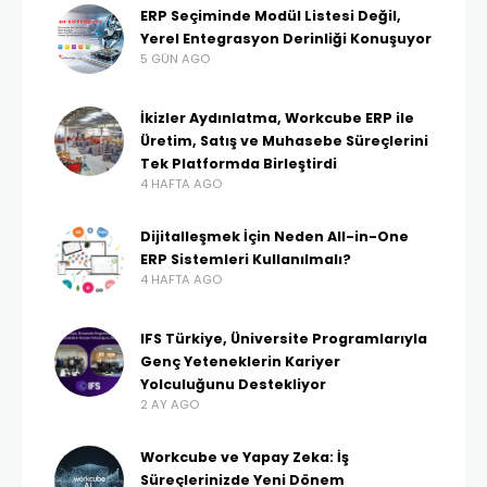
ERP Seçiminde Modül Listesi Değil,
Yerel Entegrasyon Derinliği Konuşuyor
5 GÜN AGO
İkizler Aydınlatma, Workcube ERP ile
Üretim, Satış ve Muhasebe Süreçlerini
Tek Platformda Birleştirdi
4 HAFTA AGO
Dijitalleşmek İçin Neden All-in-One
ERP Sistemleri Kullanılmalı?
4 HAFTA AGO
IFS Türkiye, Üniversite Programlarıyla
Genç Yeteneklerin Kariyer
Yolculuğunu Destekliyor
2 AY AGO
Workcube ve Yapay Zeka: İş
Süreçlerinizde Yeni Dönem