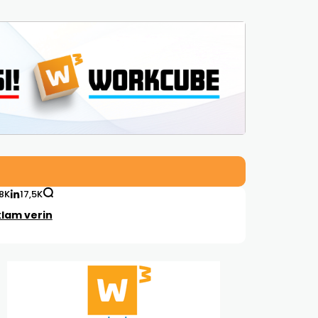
,8K
17,5K
lam verin