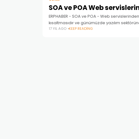
SOA ve POA Web servisleri
ERPHABER - SOA ve POA - Web servislerinden 
kısaltmasıdır ve günümüzde yazılım sektöründe
17 YIL AGO
KEEP READING
dağıtılmış