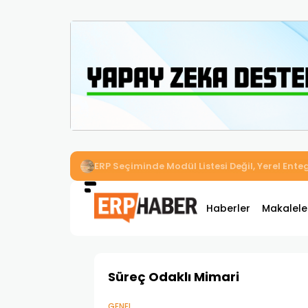
İkizler Aydınlatma, Workcube ERP ile Üretim,
Haberler
Makalele
Süreç Odaklı Mimari
GENEL