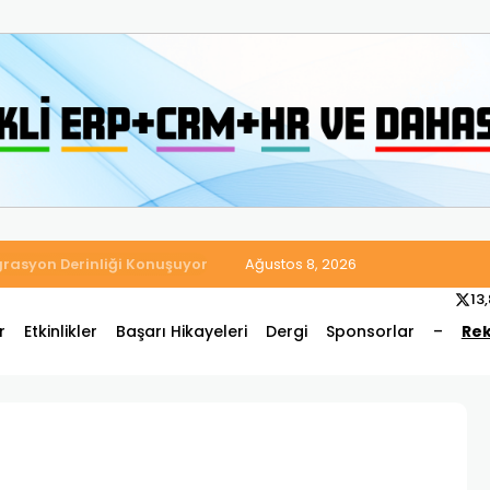
 Satış ve Muhasebe Süreçlerini Tek Platformda Birleştirdi
Ağustos 8, 2026
13
r
Etkinlikler
Başarı Hikayeleri
Dergi
Sponsorlar
–
Rek