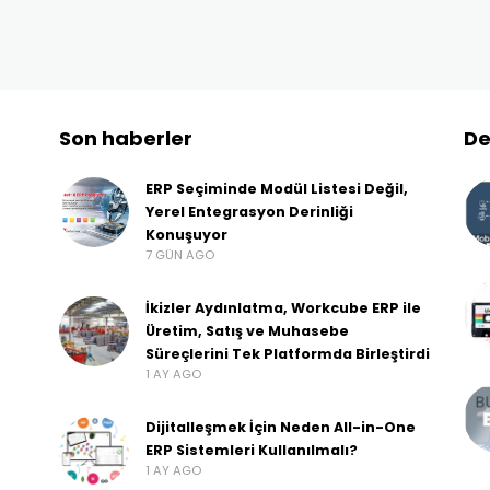
Son haberler
De
ERP Seçiminde Modül Listesi Değil,
Yerel Entegrasyon Derinliği
Konuşuyor
7 GÜN AGO
İkizler Aydınlatma, Workcube ERP ile
Üretim, Satış ve Muhasebe
Süreçlerini Tek Platformda Birleştirdi
1 AY AGO
Dijitalleşmek İçin Neden All-in-One
ERP Sistemleri Kullanılmalı?
1 AY AGO