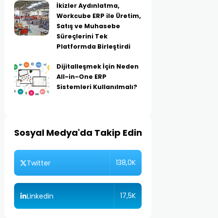
İkizler Aydınlatma,
Workcube ERP ile Üretim,
Satış ve Muhasebe
Süreçlerini Tek
Platformda Birleştirdi
Dijitalleşmek İçin Neden
All-in-One ERP
Sistemleri Kullanılmalı?
Sosyal Medya'da Takip Edin
138,0K
Twitter
17,5K
Linkedin