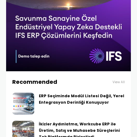
Recommended
View All
ERP Seçiminde Modül Listesi Değil, Yerel
Entegrasyon Derinliği Konuşuyor
İkizler Aydınlatma, Workcube ERP ile
Üretim, Satış ve Muhasebe Süreçlerini
Tek Platformda Birleştirdi