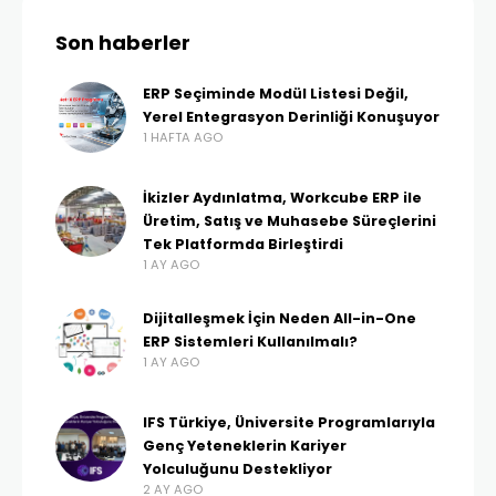
Son haberler
ERP Seçiminde Modül Listesi Değil,
Yerel Entegrasyon Derinliği Konuşuyor
1 HAFTA AGO
İkizler Aydınlatma, Workcube ERP ile
Üretim, Satış ve Muhasebe Süreçlerini
Tek Platformda Birleştirdi
1 AY AGO
Dijitalleşmek İçin Neden All-in-One
ERP Sistemleri Kullanılmalı?
1 AY AGO
IFS Türkiye, Üniversite Programlarıyla
Genç Yeteneklerin Kariyer
Yolculuğunu Destekliyor
2 AY AGO