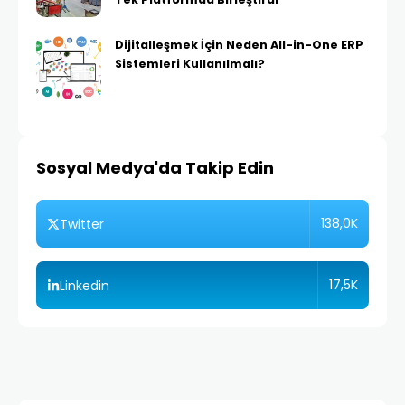
Dijitalleşmek İçin Neden All-in-One ERP
Sistemleri Kullanılmalı?
Sosyal Medya'da Takip Edin
138,0K
Twitter
17,5K
Linkedin