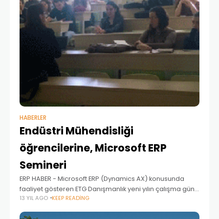
HABERLER
Endüstri Mühendisliği
öğrencilerine, Microsoft ERP
Semineri
ERP HABER - Microsoft ERP (Dynamics AX) konusunda
faaliyet gösteren ETG Danışmanlık yeni yılın çalışma günü
13 YIL AGO
KEEP READING
olan 2 Ocak 2014 tarihinde, Yıldız Teknik Üniversitesi
Endüstri Mühendisliği öğrencileri ile Microsoft ERP