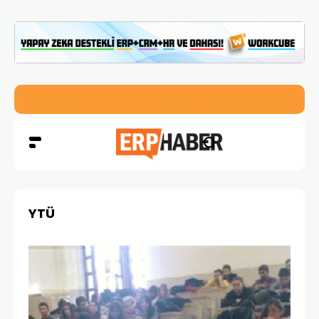
İkizler Aydınlatma, Workcube ERP ile Üretim, Satış ve Mu
YTÜ