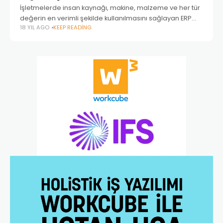
İşletmelerde insan kaynağı, makine, malzeme ve her tür
değerin en verimli şekilde kullanılmasını sağlayan ERP
18 YIL AGO
KEEP READING
(Enterprise Resource Planning: Kurumsal Kaynak
Planlaması), Yıldız Teknik Üniversitesi ndeki ERP
laboratuvarında, doğrudan bilgisayarlara yüklenmiş