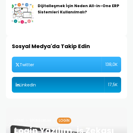
Dijitalleşmek İçin Neden All-in-One ERP
Sistemleri Kullanılmalı?
Sosyal Medya'da Takip Edin
138,0K
Twitter
17,5K
Linkedin
HOME
SPONSORLAR
LOGIN
Login Yazılım, İş Zekası