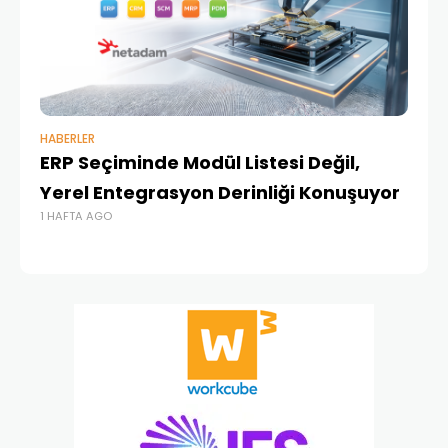
HABERLER
BAŞ
ERP Seçiminde Modül Listesi Değil,
İk
Yerel Entegrasyon Derinliği Konuşuyor
Ür
1 HAFTA AGO
Te
1 A