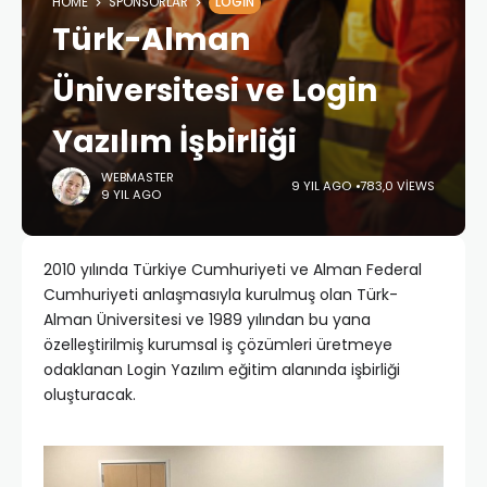
HOME
SPONSORLAR
LOGIN
Türk-Alman
Üniversitesi ve Login
Yazılım İşbirliği
WEBMASTER
9 YIL AGO
783,0 VIEWS
9 YIL AGO
2010 yılında Türkiye Cumhuriyeti ve Alman Federal
Cumhuriyeti anlaşmasıyla kurulmuş olan Türk-
Alman Üniversitesi ve 1989 yılından bu yana
özelleştirilmiş kurumsal iş çözümleri üretmeye
odaklanan Login Yazılım eğitim alanında işbirliği
oluşturacak.