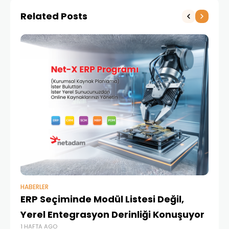
Technology ile Anlaşma
Related Posts
Sağladı
HABERLER
BAŞ
ERP Seçiminde Modül Listesi Değil,
İk
Yerel Entegrasyon Derinliği Konuşuyor
Ür
1 HAFTA AGO