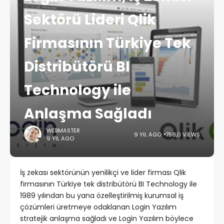
Sektörü Lideri Qlik
Firmasının Türkiye Tek
Distribütörü BI
Technology ile
Anlaşma Sağladı
WEBMASTER
9 YIL AGO
758,0 VIEWS
9 YIL AGO
İş zekası sektörünün yenilikçi ve lider firması Qlik
firmasının Türkiye tek distribütörü BI Technology ile
1989 yılından bu yana özelleştirilmiş kurumsal iş
çözümleri üretmeye odaklanan Login Yazılım
stratejik anlaşma sağladı ve Login Yazılım böylece