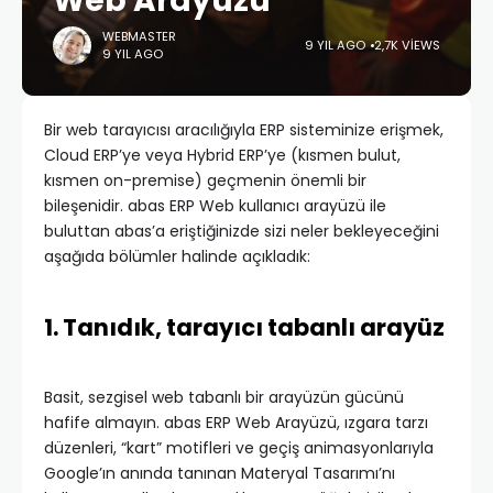
Web Arayüzü
WEBMASTER
9 YIL AGO
2,7K VIEWS
9 YIL AGO
Bir web tarayıcısı aracılığıyla ERP sisteminize erişmek,
Cloud ERP’ye veya Hybrid ERP’ye (kısmen bulut,
kısmen on-premise) geçmenin önemli bir
bileşenidir. abas ERP Web kullanıcı arayüzü ile
buluttan abas’a eriştiğinizde sizi neler bekleyeceğini
aşağıda bölümler halinde açıkladık:
1. Tanıdık, tarayıcı tabanlı arayüz
Basit, sezgisel web tabanlı bir arayüzün gücünü
hafife almayın. abas ERP Web Arayüzü, ızgara tarzı
düzenleri, “kart” motifleri ve geçiş animasyonlarıyla
Google’ın anında tanınan Materyal Tasarımı’nı