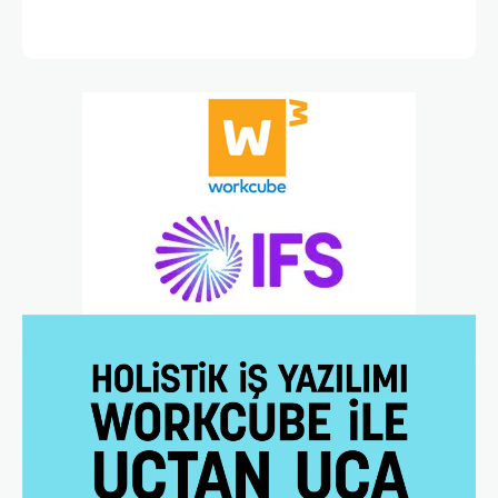
Te
1 A