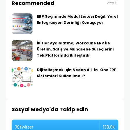
Recommended
View All
ERP Seçiminde Modül Listesi Değil, Yerel
Entegrasyon Derinliği Konuşuyor
İkizler Aydınlatma, Workcube ERP ile
Üretim, Satış ve Muhasebe Süreçlerini
Tek Platformda Birleştirdi
Dijitalleşmek İçin Neden All-in-One ERP
Sistemleri Kullanılmalı?
Sosyal Medya'da Takip Edin
138,0K
Twitter