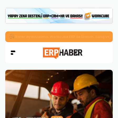
İkizler Aydınlatma, Workcube ERP ile Üretim, Satış ve Mu