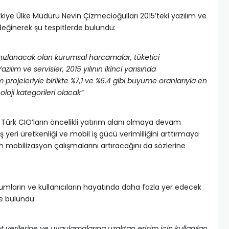
iye Ülke Müdürü Nevin Çizmecioğulları 2015’teki yazılım ve
değinerek şu tespitlerde bulundu:
hızlanacak olan kurumsal harcamalar, tüketici
lım ve servisler, 2015 yılının ikinci yarısında
ojeleriyle birlikte %7,1 ve %6.4 gibi büyüme oranlarıyla en
oji kategorileri olacak”
n Türk CIO’ların öncelikli yatırım alanı olmaya devam
iş yeri üretkenliği ve mobil iş gücü verimliliğini arttırmaya
 mobilizasyon çalışmalarını artıracağını da sözlerine
rumların ve kullanıcıların hayatında daha fazla yer edecek
de bulundu:
et verilerine ve uygulamalarına uzaktan erişim için kullanılan