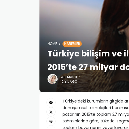
HOME
HABERLER
Türkiye bilişim ve 
2015’te 27 milyar d
WEBMASTER
12 YIL AGO
Türkiye’deki kurumların gitgide art
dönüşümsel teknolojileri benimseme
pazarının 2015′te toplam 27 milyar
tahminlerine göre, tüketici seg
toplam büyümenin yavaşlayarak yı