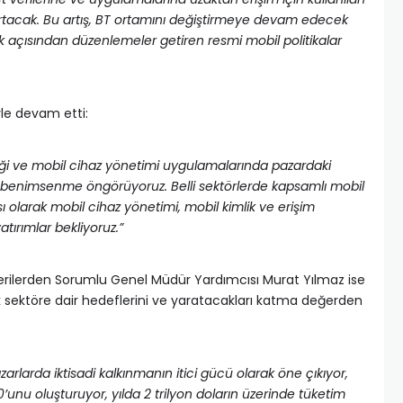
artacak. Bu artış, BT ortamını değiştirmeye devam edecek
lilik açısından düzenlemeler getiren resmi mobil politikalar
le devam etti:
iği ve mobil cihaz yönetimi uygulamalarında pazardaki
lı benimsenme öngörüyoruz. Belli sektörlerde kapsamlı mobil
sı olarak mobil cihaz yönetimi, mobil kimlik ve erişim
tırımlar bekliyoruz.”
erilerden Sorumlu Genel Müdür Yardımcısı Murat Yılmaz ise
ak sektöre dair hedeflerini ve yaratacakları katma değerden
arlarda iktisadi kalkınmanın itici gücü olarak öne çıkıyor,
unu oluşturuyor, yılda 2 trilyon doların üzerinde tüketim