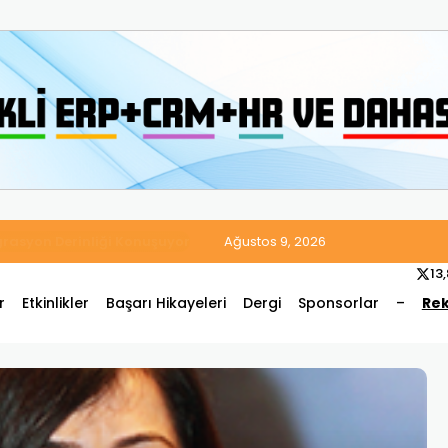
 Satış ve Muhasebe Süreçlerini Tek Platformda Birleştirdi
Ağustos 9, 2026
13
r
Etkinlikler
Başarı Hikayeleri
Dergi
Sponsorlar
–
Rek