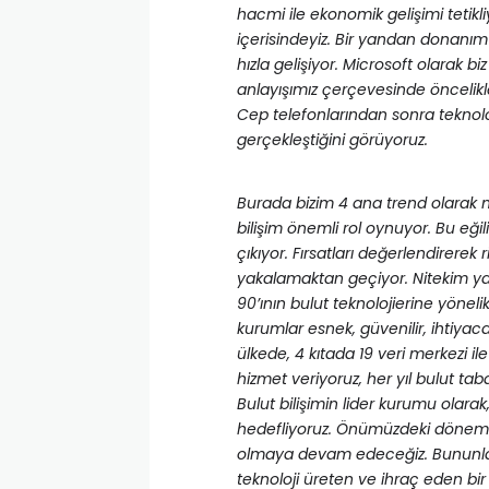
hacmi ile ekonomik gelişimi tetikl
içerisindeyiz. Bir yandan donanım
hızla gelişiyor. Microsoft olarak b
anlayışımız çerçevesinde öncelikl
Cep telefonlarından sonra teknol
gerçekleştiğini görüyoruz.
Burada bizim 4 ana trend olarak ni
bilişim önemli rol oynuyor. Bu eğil
çıkıyor. Fırsatları değerlendirerek
yakalamaktan geçiyor. Nitekim ya
90’ının bulut teknolojierine yönelik 
kurumlar esnek, güvenilir, ihtiya
ülkede, 4 kıtada 19 veri merkezi il
hizmet veriyoruz, her yıl bulut tab
Bulut bilişimin lider kurumu olarak,
hedefliyoruz. Önümüzdeki dönemde
olmaya devam edeceğiz. Bununla b
teknoloji üreten ve ihraç eden b