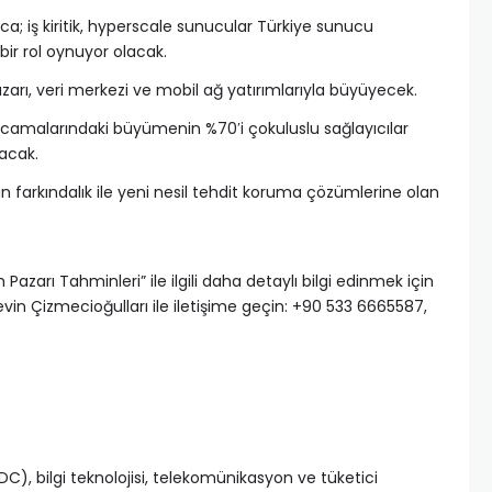
ca; iş kiritik, hyperscale sunucular Türkiye sunucu
bir rol oynuyor olacak.
zarı, veri merkezi ve mobil ağ yatırımlarıyla büyüyecek.
rcamalarındaki büyümenin %70′i çokuluslu sağlayıcılar
lacak.
 farkındalık ile yeni nesil tehdit koruma çözümlerine olan
m Pazarı Tahminleri” ile ilgili daha detaylı bilgi edinmek için
vin Çizmecioğulları ile iletişime geçin: +90 533 6665587,
C), bilgi teknolojisi, telekomünikasyon ve tüketici