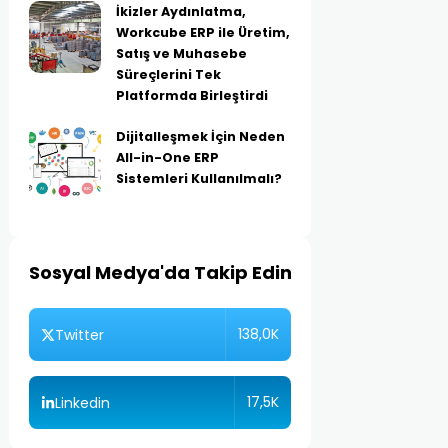
İkizler Aydınlatma,
Workcube ERP ile Üretim,
Satış ve Muhasebe
Süreçlerini Tek
Platformda Birleştirdi
Dijitalleşmek İçin Neden
All-in-One ERP
Sistemleri Kullanılmalı?
Sosyal Medya'da Takip Edin
138,0K
Twitter
17,5K
Linkedin