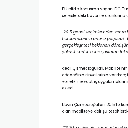
Etkinlikte konuşma yapan IDC Türk
servislerdeki büyüme oranlarına 
“2015 genel seçimlerinden sonra 
harcamalarının önüne geçecek. Yazı
gerçekleşmesi beklenen dönüşüm pr
yüksek performans gösteren teknol
dedi. Çizmecioğulları, Mobilite’ni
edeceğinin sinyallerinin verirken; 
yönelik mevcut iş uygulamalarının
ekledi.
Nevin Çizmecioğulları, 2015’te ku
olan mobiliteye dair şu tespitler
“2015’te çalışanlar tarafından şirk