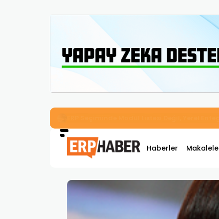
İkizler Aydınlatma, Workcube ERP ile Üretim,
Haberler
Makalele