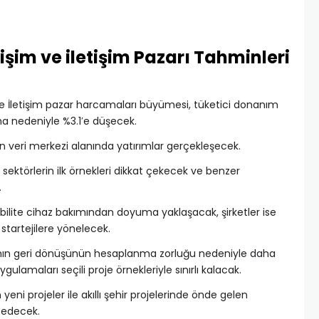
lişim ve iletişim Pazarı Tahminleri
m ve İletişim pazar harcamaları büyümesi, tüketici donanım
a nedeniyle %3.1′e düşecek.
an veri merkezi alanında yatırımlar gerçekleşecek.
ektörlerin ilk örnekleri dikkat çekecek ve benzer
.
ilite cihaz bakımından doyuma yaklaşacak, şirketler ise
startejilere yönelecek.
ırımın geri dönüşünün hesaplanma zorluğu nedeniyle daha
ulamaları seçili proje örnekleriyle sınırlı kalacak.
 yeni projeler ile akıllı şehir projelerinde önde gelen
 edecek.