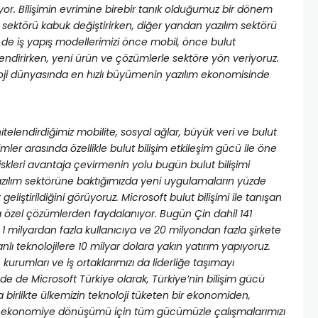
iyor. Bilişimin evrimine birebir tanık olduğumuz bir dönem
 sektörü kabuk değiştirirken, diğer yandan yazılım sektörü
iz de iş yapış modellerimizi önce mobil, önce bulut
endirirken, yeni ürün ve çözümlerle sektöre yön veriyoruz.
oji dünyasında en hızlı büyümenin yazılım ekonomisinde
telendirdiğimiz mobilite, sosyal ağlar, büyük veri ve bulut
imler arasında özellikle bulut bilişim etkileşim gücü ile öne
 riskleri avantaja çevirmenin yolu bugün bulut bilişimi
zılım sektörüne baktığımızda yeni uygulamaların yüzde
geliştirildiğini görüyoruz. Microsoft bulut bilişimi ile tanışan
ca özel çözümlerden faydalanıyor. Bugün Çin dahil 141
e 1 milyardan fazla kullanıcıya ve 20 milyondan fazla şirkete
anlı teknolojilere 10 milyar dolara yakın yatırım yapıyoruz.
 kurumları ve iş ortaklarımızı da liderliğe taşımayı
 de Microsoft Türkiye olarak, Türkiye’nin bilişim gücü
irlikte ülkemizin teknoloji tüketen bir ekonomiden,
ir ekonomiye dönüşümü için tüm gücümüzle çalışmalarımızı