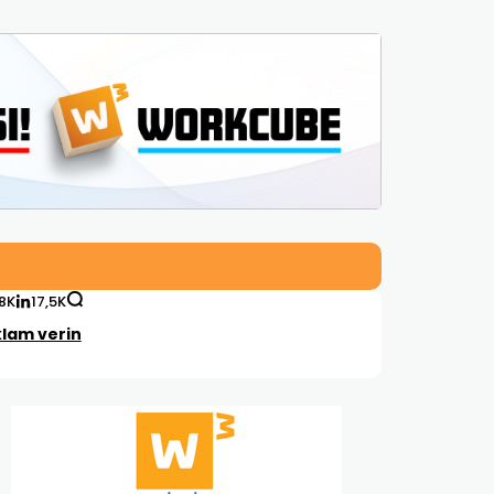
,8K
17,5K
lam verin