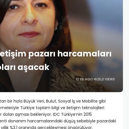
iletişim pazarı harcamaları
oları aşacak
12 YIL AGO
625,0 VIEWS
an bir hızla Büyük Veri, Bulut, Sosyal İş ve Mobilite gibi
leriyle Türkiye toplam bilgi ve iletişim teknolojileri
 doları aşması bekleniyor. IDC Türkiye’nin 2015
menti donanım harcamalarındaki düşüş sebebiyle pazardaki
llık %3.1 oranında gerçekleşmesi öngörülüyor.