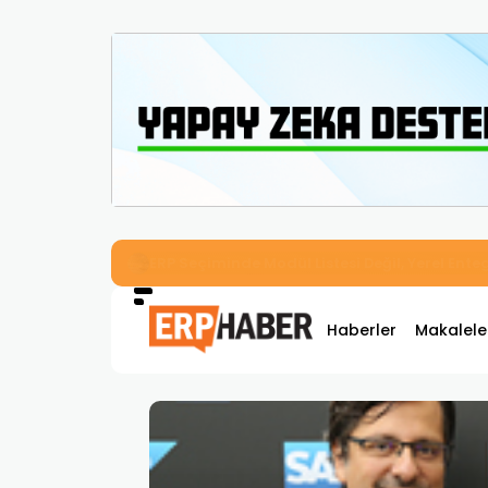
İkizler Aydınlatma, Workcube ERP ile Üretim,
Haberler
Makalele