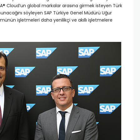
® Cloud’un global markalar arasına girmek isteyen Türk
r sunacağını söyleyen SAP Türkiye Genel Müdürü Uğur
münün işletmeleri daha yenilikçi ve akıllı işletmelere