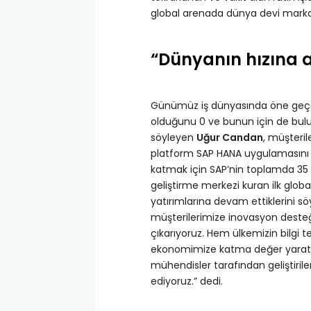
global arenada dünya devi markal
“Dünyanın hızına a
Günümüz iş dünyasında öne geçeb
olduğunu 0 ve bunun için de bulutt
söyleyen
Uğur Candan
, müşteril
platform SAP HANA uygulamasını 
katmak için SAP’nin toplamda 35 mi
geliştirme merkezi kuran ilk globa
yatırımlarına devam ettiklerini s
müşterilerimize inovasyon desteğ
çıkarıyoruz. Hem ülkemizin bilgi 
ekonomimize katma değer yarat
mühendisler tarafından geliştirile
ediyoruz.” dedi.