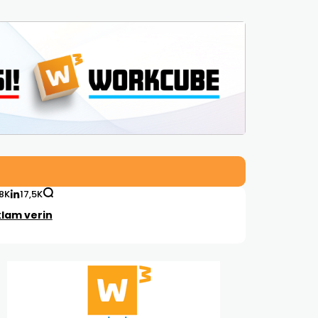
,8K
17,5K
lam verin