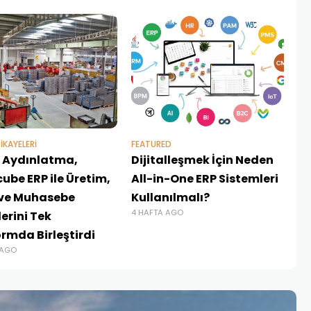
NE
1 
IKAYELERI
FEATURED
er Aydınlatma,
Dijitalleşmek İçin Neden
ube ERP ile Üretim,
All-in-One ERP Sistemleri
 ve Muhasebe
Kullanılmalı?
4 HAFTA AGO
erini Tek
ormda Birleştirdi
 AGO