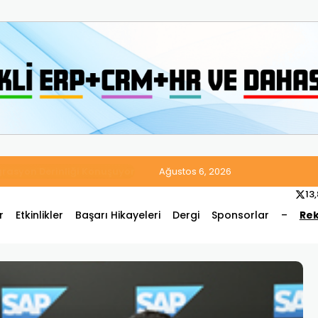
 Satış ve Muhasebe Süreçlerini Tek Platformda Birleştirdi
Ağustos 6, 2026
13
r
Etkinlikler
Başarı Hikayeleri
Dergi
Sponsorlar
–
Rek