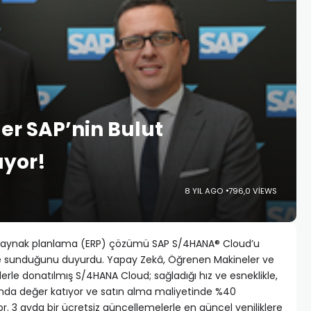
er SAP’nin Bulut
ıyor!
8 YIL AGO
796,0 VIEWS
al kaynak planlama (ERP) çözümü SAP S/4HANA® Cloud’u
ine sunduğunu duyurdu. Yapay Zekâ, Öğrenen Makineler ve
ilerle donatılmış S/4HANA Cloud; sağladığı hız ve esneklikle,
nda değer katıyor ve satın alma maliyetinde %40
or. 3 ayda bir ücretsiz güncellemelerle en güncel yeniliklere