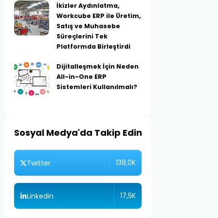
İkizler Aydınlatma,
Workcube ERP ile Üretim,
Satış ve Muhasebe
Süreçlerini Tek
Platformda Birleştirdi
Dijitalleşmek İçin Neden
All-in-One ERP
Sistemleri Kullanılmalı?
Sosyal Medya'da Takip Edin
138,0K
Twitter
17,5K
Linkedin