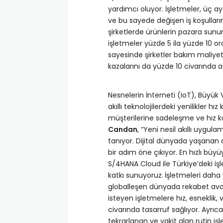
yardımcı oluyor. İşletmeler, üç a
ve bu sayede değişen iş koşullarına
şirketlerde ürünlerin pazara sunu
işletmeler yüzde 5 ila yüzde 10 oran
sayesinde şirketler bakım maliyet
kazalarını da yüzde 10 civarında az
Nesnelerin İnterneti (IoT), Büyük
akıllı teknolojilerdeki yenilikle
müşterilerine sadeleşme ve hız ka
Candan
, “Yeni nesil akıllı uygul
tanıyor. Dijital dünyada yaşanan
bir adım öne çıkıyor. En hızlı bü
S/4HANA Cloud ile Türkiye’deki i
katkı sunuyoruz.
İşletmeleri daha 
globalleşen dünyada rekabet avan
isteyen işletmelere hız, esneklik,
civarında tasarruf sağlıyor. Ayrıca 
tekrarlanan ve vakit alan rutin iş