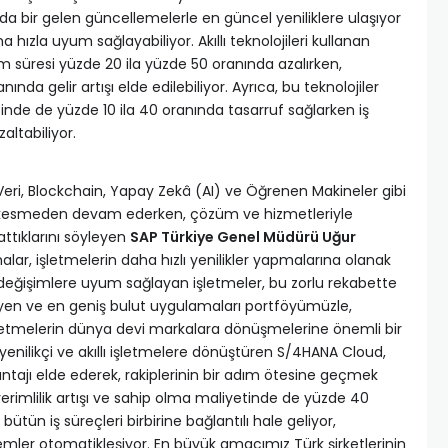
yda bir gelen güncellemelerle en güncel yeniliklere ulaşıyor
 hızla uyum sağlayabiliyor. Akıllı teknolojileri kullanan
m süresi yüzde 20 ila yüzde 50 oranında azalırken,
ında gelir artışı elde edilebiliyor. Ayrıca, bu teknolojiler
inde de yüzde 10 ila 40 oranında tasarruf sağlarken iş
altabiliyor.
 Veri, Blockchain, Yapay Zekâ (AI) ve Öğrenen Makineler gibi
r hız kesmeden devam ederken, çözüm ve hizmetleriyle
ttıklarını söyleyen
SAP Türkiye Genel Müdürü Uğur
amalar, işletmelerin daha hızlı yenilikler yapmalarına olanak
 değişimlere uyum sağlayan işletmeler, bu zorlu rekabette
yüyen ve en geniş bulut uygulamaları portföyümüzle,
şletmelerin dünya devi markalara dönüşmelerine önemli bir
yenilikçi ve akıllı işletmelere dönüştüren S/4HANA Cloud,
tajı elde ederek, rakiplerinin bir adım ötesine geçmek
 verimlilik artışı ve sahip olma maliyetinde de yüzde 40
bütün iş süreçleri birbirine bağlantılı hale geliyor,
lemler otomatikleşiyor. En büyük amacımız Türk şirketlerinin