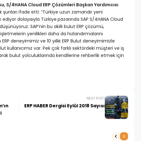
u, S/4HANA Cloud ERP Çözümleri Başkan Yardımcısı
rak şunları ifade etti: “Türkiye uzun zamandır yeni
k ediyor dolayısıyla Türkiye
pazarında SAP S/4HANA Cloud
düşünüyoruz. SAP’nin bu akıllı bulut ERP çözümü,
işletmelerin yenilikleri daha da hızlandırmalarını
an ERP deneyimimiz ve 10 yıllık ERP Bulut deneyimimizle
 kullanıcımız var. Pek çok farklı sektördeki müşteri ve iş
lışarak bulut yolculuklarında kendilerine rehberlik etmek için
NEXT POST
m’ın
ERP HABER Dergisi Eylül 2018 Sayısı
i