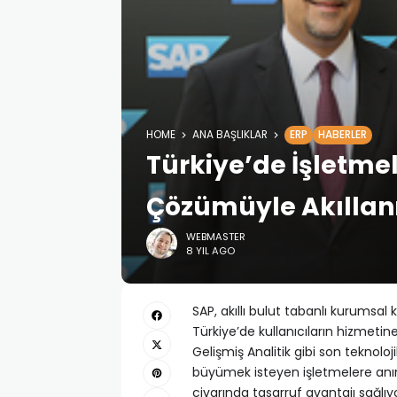
HOME
ANA BAŞLIKLAR
ERP
HABERLER
Türkiye’de İşletmel
Çözümüyle Akıllan
WEBMASTER
8 YIL AGO
SAP, akıllı bulut tabanlı kurums
Türkiye’de kullanıcıların hizmet
Gelişmiş Analitik gibi son teknoloj
büyümek isteyen işletmelere anı
civarında tasarruf avantajı sağlıy