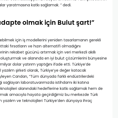
ar yaratmasına katkı sağlamak. ” dedi.
dapte olmak için Bulut şart!”
ilmek için iş modellerini yeniden tasarlamanın gerekli
aki fırsatların ve hızın alternatifi olmadığını
erinin rekabet gücünü artırmak için veri merkezli akıllı
oluşturmak ve alanında en iyi bulut çözümlerini bünyesine
lyar dolar yatırım yaptığını ifade etti. Türkiye’de
l yazılım şirketi olarak, Türkiye’ye değer katacak
öyleyen Candan, “Tüm dünyada farklı endüstrilerdeki
i sağlayan laboratuvarımızda istihdamı iki katına
teknolojileri alanındaki hedeflerine katkı sağlamak hem de
mak amacıyla hayata geçirdiğimiz bu merkezde Türk
n yazılım ve teknolojileri Türkiye’den dünyaya ihraç