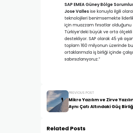
SAP EMEA Güney Bölge Sorumlus
Jose Valles
ise konuyla ilgili ola
teknolojileri benimsemekte liderli
için muazzam fırsatlar olduğunu 
Türkiye‘deki büyük ve orta ölçekli 
destekliyor. SAP olarak 45 yılı aş
toplam 160 milyonun üzerinde bulut
ortaklarımızla iş birliği içinde ça
sabırsızlanıyoruz.”
PREVIOUS POST
Mikro Yazılım ve Zirve Yazılı
Aynı Çatı Altındaki Güç Birliğ
Related Posts