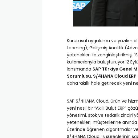
Kurumsal uygulama ve yazılım al
Learning), Gelişmiş Analitik (Adv
yetenekleri ile zenginleştirilmiş,
kullanıcılarıyla buluşturuyor.12
lansmanda
SAP Türkiye Genel 
Sorumlusu, S/4HANA Cloud ERP 
daha ‘akıllı’ hale getirecek yeni n
SAP S/4HANA Cloud, ürün ve hizmet
yeni nesil bir “Akıllı Bulut ERP” ç
yönetimi, stok ve tedarik zinciri 
yetenekleri; müşterilerine anında 
üzerinde öğrenen algoritmalar ve
S/4HANA Cloud, iş süreçlerinin sa