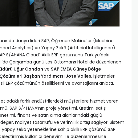
anında dünya lideri SAP, Öğrenen Makineler (Machine
anced Analytics) ve Yapay Zekâ (Artificial Intelligence)
 “SAP S/4HANA Cloud” Akıllı ERP çözümünü Türkiye’deki
 Eylül’de Çarşamba günü Les Ottomans Hotel’de düzenlenen
Müdürü Uğur Candan
ve
SAP EMEA Güney Bölge
Çözümleri Başkan Yardımcısı Jose Valles,
işletmeleri
esil ERP çözümünün özelliklerini ve avantajlarını anlattı.
 odaklı farklı endüstrilerdeki müşterilere hizmet veren
özümü. SAP S/4HANA’nın proje yönetimi, üretim, satış
yönetimi, finans ve satın alma alanlarındaki güçlü
değer, maliyet tasarrufu ve verimlilik artışı sağlıyor. Sistem
 yapay zekâ yeteneklerine sahip akıllı ERP çözümü SAP
deleştirilmiş kullanıcı deneyimi ile düzenlenmesine