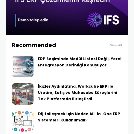
Recommended
View All
ERP Seçiminde Modül Listesi Değil, Yerel
Entegrasyon Derinliği Konuşuyor
İkizler Aydınlatma, Workcube ERP ile
Üretim, Satış ve Muhasebe Süreçlerini
Tek Platformda Birleştirdi
Dijitalleşmek İçin Neden All-in-One ERP
Sistemleri Kullanılmalı?