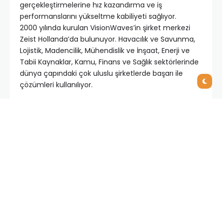
gerçekleştirmelerine hız kazandırma ve iş
performanslarını yükseltme kabiliyeti sağlıyor.
2000 yılında kurulan VisionWaves’in şirket merkezi
Zeist Hollanda’da bulunuyor. Havacılık ve Savunma,
Lojistik, Madencilik, Mühendislik ve İnşaat, Enerji ve
Tabii Kaynaklar, Kamu, Finans ve Sağlık sektörlerinde
dünya çapındaki çok uluslu şirketlerde başarı ile
çözümleri kullanılıyor.
VisionWaves’in aralarında Emirates, Qinzhou Enerji
Santrali/SDIC, Şili Hava Kuvvetleri, Dodsal,
LuminaMining, Hollanda Savunma Bakanlığı ve Ulusal
Polisi, ING Bank, Achmea ve Rabobank’ın da yer aldığı
müşterileri ve Capgemini, Accenture ve Serco gibi
birçok sistem entegratörü ile de ortaklıkları
bulunuyor.
IFS CEO’su AlastairSorbie “VisionWaves’i bünyesine