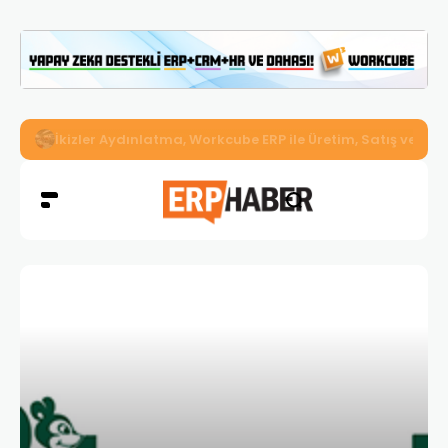
İkizler Aydınlatma, Workcube ERP ile Üretim, Satış ve Mu