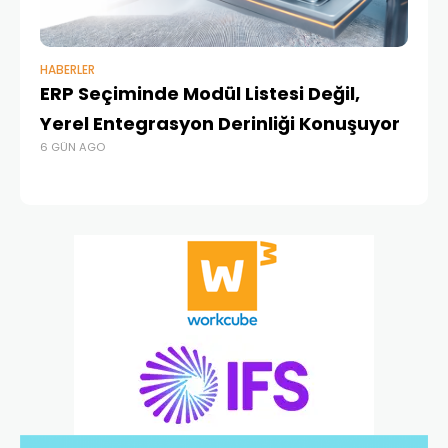
HABERLER
BAŞ
ERP Seçiminde Modül Listesi Değil,
İk
Yerel Entegrasyon Derinliği Konuşuyor
Ür
6 GÜN AGO
Te
1 A