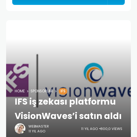
HOME
SPONSORLAR
IFS
IFS iş zekası platformu
VisionWaves’i satın aldı
WEBMASTER
11 YIL AGO
800,0 VIEWS
11 YIL AGO