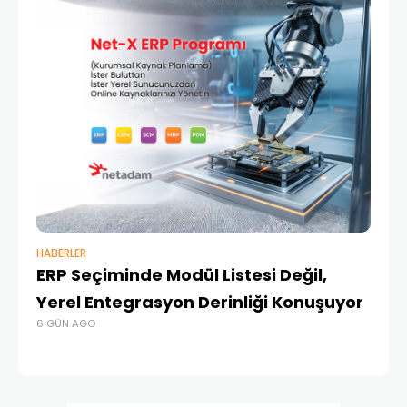
HABERLER
BAŞ
ERP Seçiminde Modül Listesi Değil,
İk
Yerel Entegrasyon Derinliği Konuşuyor
Ür
6 GÜN AGO
Te
1 A