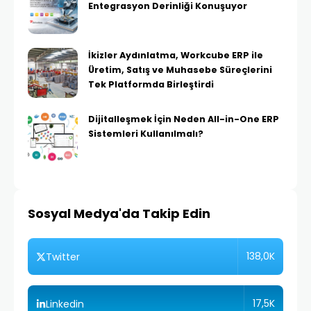
Entegrasyon Derinliği Konuşuyor
İkizler Aydınlatma, Workcube ERP ile
Üretim, Satış ve Muhasebe Süreçlerini
Tek Platformda Birleştirdi
Dijitalleşmek İçin Neden All-in-One ERP
Sistemleri Kullanılmalı?
Sosyal Medya'da Takip Edin
138,0K
Twitter
17,5K
Linkedin