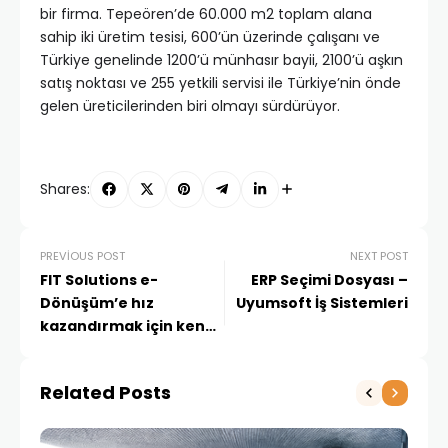
bir firma. Tepeören’de 60.000 m2 toplam alana
sahip iki üretim tesisi, 600’ün üzerinde çalışanı ve
Türkiye genelinde 1200’ü münhasır bayii, 2100’ü aşkın
satış noktası ve 255 yetkili servisi ile Türkiye’nin önde
gelen üreticilerinden biri olmayı sürdürüyor.
Shares:
PREVIOUS POST
NEXT POST
FIT Solutions e-
ERP Seçimi Dosyası –
Dönüşüm’e hız
Uyumsoft İş Sistemleri
kazandırmak için kendi
Ar-Ge merkezini kurdu
Related Posts