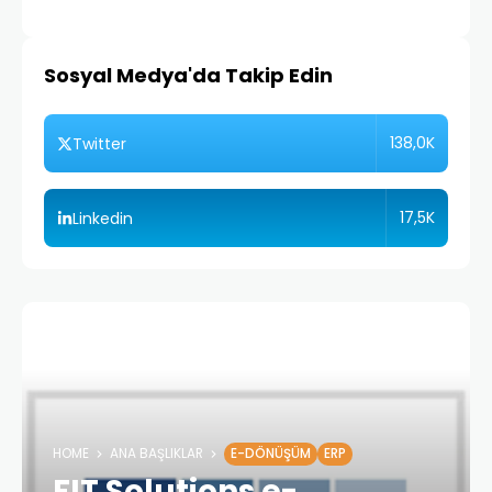
Sosyal Medya'da Takip Edin
138,0K
Twitter
17,5K
Linkedin
HOME
ANA BAŞLIKLAR
E-DÖNÜŞÜM
ERP
FIT Solutions e-