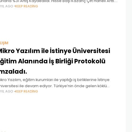
urlarla %31 Artış Kaydedildi. Hisse Başı Kazanç Çift Haneli Arttı.
 YIL AGO
KEEP READING
urumsal uygulama ve yazılım alanında dünya lideri SAP,
017’nin dördüncü çeyreğine dair
ILIŞIM
ikro Yazılım ile İstinye Üniversitesi
ğitim Alanında İş Birliği Protokolü
İmzaladı.
ikro Yazılım, eğitim kurumları ile yaptığı iş birliklerine İstinye
niversitesi ile devam ediyor. Türkiye’nin önde gelen köklü
 YIL AGO
KEEP READING
urumsal ve ticari yazılım şirketlerinden Mikro Yazılım, İstinye
niversitesi ile ortak bilimsel çalışmalar