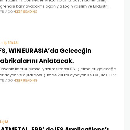
ERP Yazılımını Görmeden Mezun Olan Endüstri Mühendisliği
ğrencisi Kalmayacak!” sloganıyla Login Yazılım ve Endüstri
 YIL AGO
KEEP READING
ühendisliğim Platformu güç birliği ile başlayan EN-ERP
tkinliklerinin yirmincisi EN-ERP-20 olarak 22 Şubat 2018,
erşembe günü
 - İŞ ZEKASI
IFS, WIN EURASIA’da Geleceğin
Fabrikalarını Anlatacak.
ünyanın lider kurumsal yazılım firması IFS, işletmeleri geleceğe
azırlayan ve dijital dönüşümde kilit rol oynayan IFS ERP, IIoT, BI ve
 YIL AGO
KEEP READING
obil çözümlerini Avrasya Bölgesi'nin en büyük endüstri fuarı
IN Eurasia’da
ILIŞIM
ATMETAL, ERP’ de IFS Applications’ı