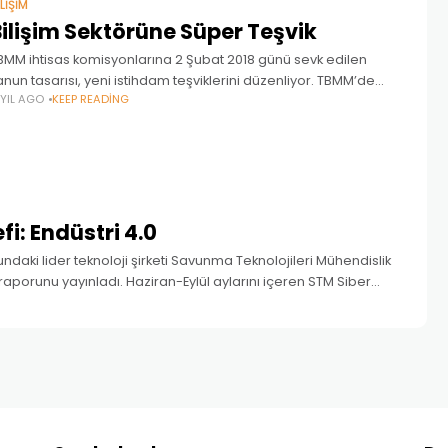
ILIŞIM
ilişim Sektörüne Süper Teşvik
BMM ihtisas komisyonlarına 2 Şubat 2018 günü sevk edilen
anun tasarısı, yeni istihdam teşviklerini düzenliyor. TBMM’de
 YIL AGO
KEEP READING
örüşülecek tasarı, işverenleri yeni yatırımlar için
zendirebilecek ilave istihdamda önemli prim ve ücret desteği
fi: Endüstri 4.0
undaki lider teknoloji şirketi Savunma Teknolojileri Mühendislik
 raporunu yayınladı. Haziran-Eylül aylarını içeren STM Siber