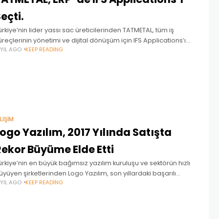
eçti.
ürkiye’nin lider yassı sac üreticilerinden TATMETAL, tüm iş
üreçlerinin yönetimi ve dijital dönüşüm için IFS Applications’ı
 YIL AGO
KEEP READING
ercih etti. TATÇELİK markası adı altında üretimini gerçekleştirdiği
rünleri başta İnşaat, Otomotiv Yan Sanayi,
ILIŞIM
ogo Yazılım, 2017 Yılında Satışta
Rekor Büyüme Elde Etti
ürkiye’nin en büyük bağımsız yazılım kuruluşu ve sektörün hızlı
üyüyen şirketlerinden Logo Yazılım, son yıllardaki başarılı
 YIL AGO
KEEP READING
erformansını 2017’de de sürdürdü. Tüm ürün satışlarında çift
aneli büyüme yakalayan Logo Yazılım, net satış gelirini