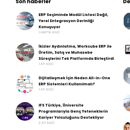
Son haberler
De
ERP Seçiminde Modül Listesi Değil,
Yerel Entegrasyon Derinliği
Konuşuyor
1 HAFTA AGO
İkizler Aydınlatma, Workcube ERP ile
Üretim, Satış ve Muhasebe
Süreçlerini Tek Platformda Birleştirdi
1 AY AGO
Dijitalleşmek İçin Neden All-in-One
ERP Sistemleri Kullanılmalı?
1 AY AGO
IFS Türkiye, Üniversite
Programlarıyla Genç Yeteneklerin
Kariyer Yolculuğunu Destekliyor
2 AY AGO