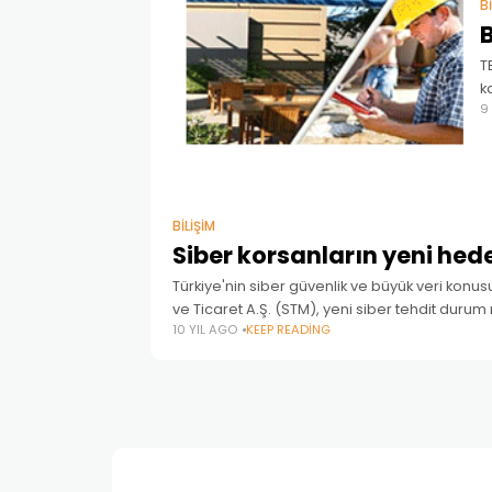
B
B
T
k
9
g
ö
BILIŞIM
Siber korsanların yeni hede
Türkiye'nin siber güvenlik ve büyük veri konus
ve Ticaret A.Ş. (STM), yeni siber tehdit durum
10 YIL AGO
KEEP READING
Tehdit Durum