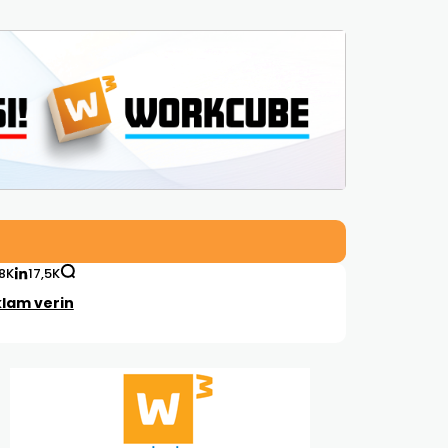
,8K
17,5K
lam verin