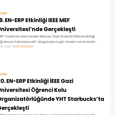
ILIŞIM
9. EN-ERP Etkinliği IEEE MEF
niversitesi’nde Gerçekleşti
ERP Yazılımını Görmeden Mezun Olan Endüstri Mühendisliği
ğrencisi Kalmayacak!” sloganıyla Login Yazılım ve Endüstri
 YIL AGO
KEEP READING
ühendisliğim Platformu güç birliği ile başlayan EN-ERP
tkinliklerinin on dokuzuncusu EN-ERP-19 olarak 20 Şubat 2018,
alı
ILIŞIM
0. EN-ERP Etkinliği İEEE Gazi
niversitesi Öğrenci Kolu
Organizatörlüğünde YHT Starbucks’ta
Gerçekleşti