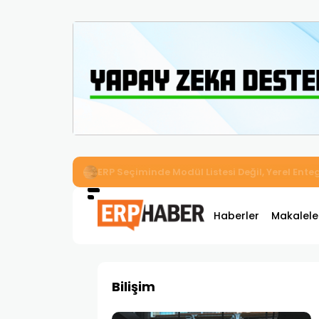
İkizler Aydınlatma, Workcube ERP ile Üretim,
Haberler
Makalele
Bilişim