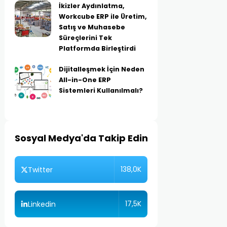
İkizler Aydınlatma,
Workcube ERP ile Üretim,
Satış ve Muhasebe
Süreçlerini Tek
Platformda Birleştirdi
Dijitalleşmek İçin Neden
All-in-One ERP
Sistemleri Kullanılmalı?
Sosyal Medya'da Takip Edin
138,0K
Twitter
17,5K
Linkedin