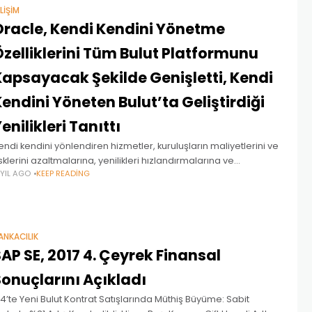
ILIŞIM
Oracle, Kendi Kendini Yönetme
zelliklerini Tüm Bulut Platformunu
Kapsayacak Şekilde Genişletti, Kendi
endini Yöneten Bulut’ta Geliştirdiği
enilikleri Tanıttı
endi kendini yönlendiren hizmetler, kuruluşların maliyetlerini ve
isklerini azaltmalarına, yenilikleri hızlandırmalarına ve
 YIL AGO
KEEP READING
estirimsel bilgileri almalarına yardımcı olmak için yapay zeka ve
akine öğrenimini kullanıyor. Oracle’ın Ürün Geliştirmeden
orumlu Başkanı Thomas
ANKACILIK
AP SE, 2017 4. Çeyrek Finansal
Sonuçlarını Açıkladı
4’te Yeni Bulut Kontrat Satışlarında Müthiş Büyüme: Sabit