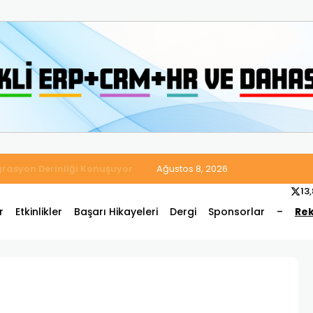
 Satış ve Muhasebe Süreçlerini Tek Platformda Birleştirdi
Ağustos 8, 2026
13
r
Etkinlikler
Başarı Hikayeleri
Dergi
Sponsorlar
–
Rek