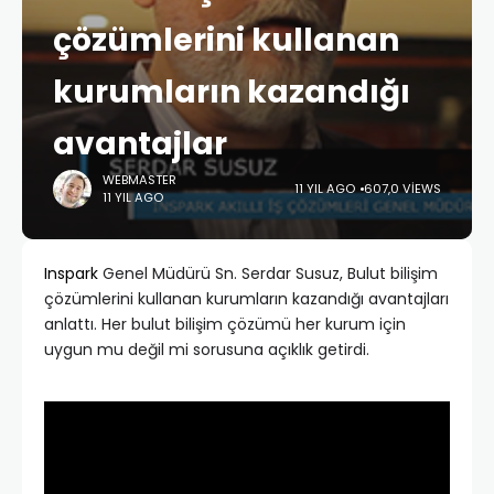
çözümlerini kullanan
kurumların kazandığı
avantajlar
WEBMASTER
11 YIL AGO
607,0 VIEWS
11 YIL AGO
Inspark
Genel Müdürü Sn. Serdar Susuz, Bulut bilişim
çözümlerini kullanan kurumların kazandığı avantajları
anlattı. Her bulut bilişim çözümü her kurum için
uygun mu değil mi sorusuna açıklık getirdi.