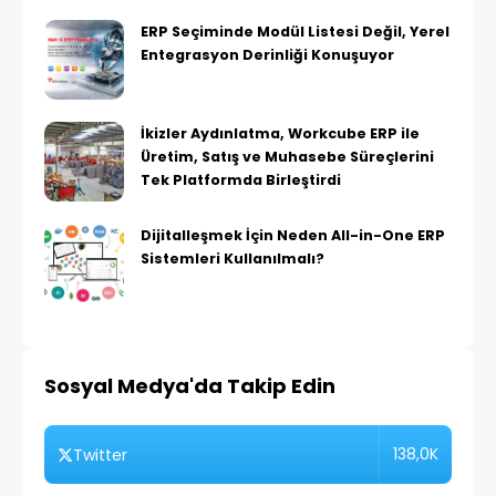
ERP Seçiminde Modül Listesi Değil, Yerel
Entegrasyon Derinliği Konuşuyor
İkizler Aydınlatma, Workcube ERP ile
Üretim, Satış ve Muhasebe Süreçlerini
Tek Platformda Birleştirdi
Dijitalleşmek İçin Neden All-in-One ERP
Sistemleri Kullanılmalı?
Sosyal Medya'da Takip Edin
138,0K
Twitter