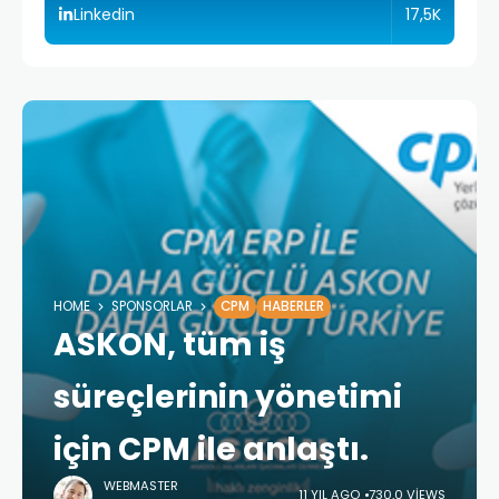
17,5K
Linkedin
HOME
SPONSORLAR
CPM
HABERLER
ASKON, tüm iş
süreçlerinin yönetimi
için CPM ile anlaştı.
WEBMASTER
11 YIL AGO
730,0 VIEWS