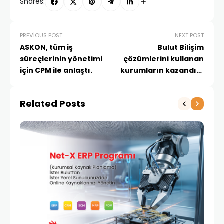
Shares:
PREVIOUS POST
NEXT POST
ASKON, tüm iş
Bulut Bilişim
süreçlerinin yönetimi
çözümlerini kullanan
için CPM ile anlaştı.
kurumların kazandığı
avantajlar
Related Posts