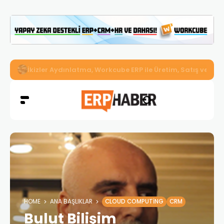
Dijitalleşmek İçin Neden All-in-One ERP Sistemleri Kullan
HOME
ANA BAŞLIKLAR
CLOUD COMPUTING
CRM
Bulut Bilişim