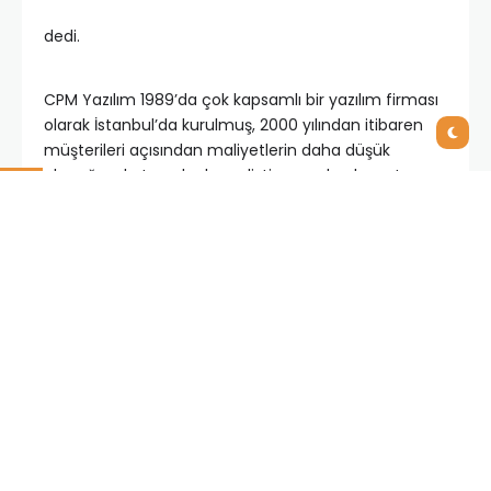
dedi.
CPM Yazılım 1989’da çok kapsamlı bir yazılım firması
olarak İstanbul’da kurulmuş, 2000 yılından itibaren
müşterileri açısından maliyetlerin daha düşük
olacağı paket yazılımlar geliştirmeye başlamıştır.
Türkiye’nin farklı bölgelerindeki çözüm ortakları ile
Türk sanayisi başta olmak üzere bugüne dek hizmet
sektöründeki birçok firmaya destek vermiştir.
Türk yazılımcıların özverili çalışmaları ile geliştirilen
CPM ERP, 1999 yılından bu yana %100 yerli entegre iş
çözümü olarak Kobi ve Kobi üstü pazarda
uygulanıyor, başarılı sonuçlarıyla Türk sanayisine
verim, hız ve esneklik sağlıyor. CPM için müşterilerinin
ihtiyaç ve taleplerini en uygun çözümlerle
karşılamak daima önceliklidir. CPM, sadece yaratıcı
ekipleri, ürünleri ve çözümleriyle değil, satış sonrası