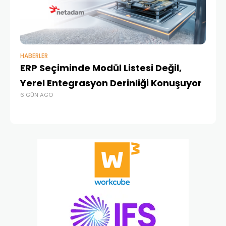
HABERLER
BAŞ
ERP Seçiminde Modül Listesi Değil,
İk
Yerel Entegrasyon Derinliği Konuşuyor
Ür
6 GÜN AGO
Te
1 A