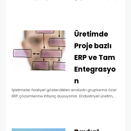
güveniyor. Türkiye’nin ilk sac işleme makineleri üreticisi
olan Durmazlar Makine, bugün beş…
Read more »
Üretimde
Proje bazlı
ERP ve Tam
Entegrasyo
n
İşletmeler faaliyet gösterdikleri endüstri gruplarına özel
ERP çözümlerine ihtiyaç duyuyorlar. Endüstriyel üretim,
otomotiv, makine, kimya, tekstil, savunma sanayi gibi
endüstriler, çoğunlukla ERP programlarında
endüstrilerine özel spesifik çözümler bulabiliyorlar.
Ancak “Proje…
Read more »