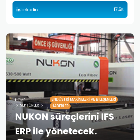
17,5K
Linkedin
ENDÜSTRI MAKINELERI VE BILEŞENLERI
HOME
SEKTÖRLER
HABERLER
NUKON süreçlerini IFS
ERP ile yönetecek.