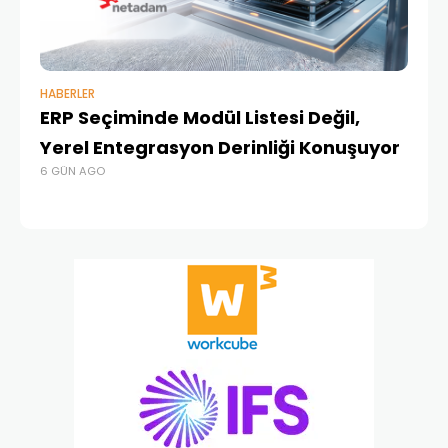
HABERLER
BAŞ
ERP Seçiminde Modül Listesi Değil,
İk
Yerel Entegrasyon Derinliği Konuşuyor
Ür
6 GÜN AGO
Te
1 A