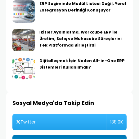
ERP Seçiminde Modül Listesi Değil, Yerel
Entegrasyon Derinliği Konuşuyor
İkizler Aydınlatma, Workcube ERP ile
Üretim, Satış ve Muhasebe Süreçlerini
Tek Platformda Birleştirdi
Dijitalleşmek İçin Neden All-in-One ERP
Sistemleri Kullanılmalı?
Sosyal Medya'da Takip Edin
138,0K
Twitter