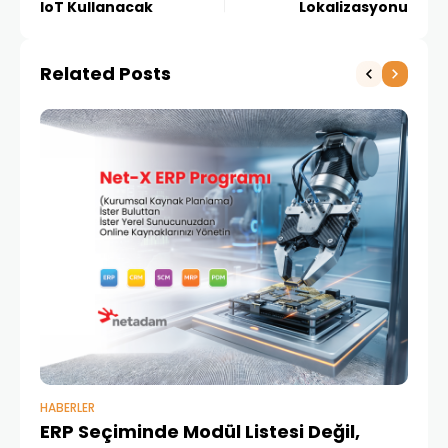
IoT Kullanacak
Lokalizasyonu
Related Posts
HABERLER
BAŞ
ERP Seçiminde Modül Listesi Değil,
İk