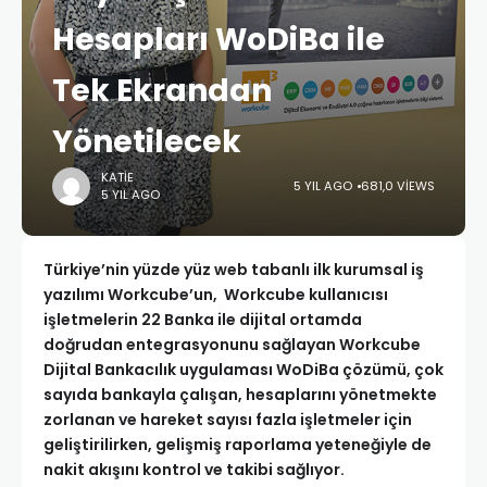
Hesapları WoDiBa ile
Tek Ekrandan
Yönetilecek
KATIE
5 YIL AGO
681,0 VIEWS
5 YIL AGO
Türkiye’nin yüzde yüz web tabanlı ilk kurumsal iş
yazılımı Workcube’un, Workcube kullanıcısı
işletmelerin 22 Banka ile dijital ortamda
doğrudan entegrasyonunu sağlayan Workcube
Dijital Bankacılık uygulaması WoDiBa çözümü, çok
sayıda bankayla çalışan, hesaplarını yönetmekte
zorlanan ve hareket sayısı fazla işletmeler için
geliştirilirken, gelişmiş raporlama yeteneğiyle de
nakit akışını kontrol ve takibi sağlıyor.