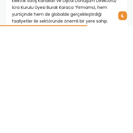
Elektrik Satış Kanalları ve Dijital Dönüşüm Direktörü/
İcra Kurulu Üyesi Burak Karaca “Firmamız, hem
yurtiçinde hem de globalde gerçekleştirdiği
faaliyetler ile sektöründe önemli bir yere sahip.
Özelillikle yurtdışında büyük rakipler ile rekabet
halindeyiz. Dolayısıyla hızlı hareket etmeli, doğru
kararlar almalıyız ve en önemlisi bunu sürekli hale
getirmeliyiz. Bu noktada IAS’nin bize avantaj
sağlayacağına ve rehberlik edeceğine inanıyoruz.
Amacımız hızlı, emin adımlarla ilerlemek, değer
üretmek ve geleceğe yatırım yapmak” diyor.
Gelecek vizyonlarına ulaşmak için dijital dönüşümün
önemine vurgu yapan Karaca, “Yaptığımız inovatif
yatırımları bir yandan kültürel ve zihinsel dönüşümle
de desteklemeye çalışıyoruz. IAS ile başlattığımız iş
birliği bizim için son derece önemli; ömürlük bir
partnerlik olmasını temenni ediyoruz. Dijital
dönüşüm süreci bizim için heyecanlı bir macera ve
hız kesmeden devam ediyor. IAS’nin tecrübeli ekibi
ile keyifli ve verimli geçen bir proje