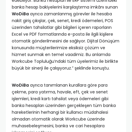
edebiliyor. Banka hesapları ile ERP sistemi üzerindeki
banka hesap bakiyelerini karşılaştırma imkânı sunan
WoDiBa
ayrıca zamanlanmış görevler ile hesaba
nakit giriş çıkışlar, çek, senet, kredi ödemeleri, POS
üzerinden tahsilatlar gibi bilgileri içeren raporların
Excel ve PDF formatlarında e-posta ile ilgili kişilere
otomatik gönderilmesini de sağlıyor. Dijital Dönüşüm
konusunda müşterilerimize eksiksiz çözüm ve
hizmet sunmak en temel vaadimiz. Bu anlamda
Workcube Topluluğu’ndaki tüm üyelerimiz ile birlikte
büyük bir sinerji ile çalışıyoruz.” şeklinde konuştu.
WoDiBa
ayrıca tanımlanan kurallara göre para
çekme, para yatırma, havale, eft, çek ve senet
işlemleri, kredi kartı tahsilat veya ödemeleri gibi
banka hesapları üzerinden gerçekleşen tüm banka
hareketlerinin herhangi bir kullanıcı müdahalesi
olmadan otomatik olarak Workcube üzerinde
muhasebeleşmesini, banka ve cari hesaplara