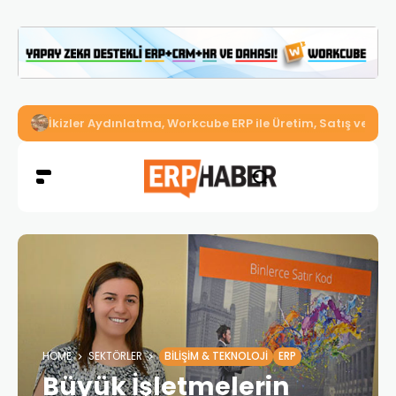
İkizler Aydınlatma, Workcube ERP ile Üretim, Satış ve Mu
HOME
SEKTÖRLER
BILIŞIM & TEKNOLOJI
ERP
Büyük İşletmelerin