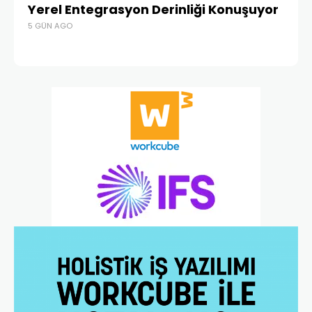
Yerel Entegrasyon Derinliği Konuşuyor
Ür
5 GÜN AGO
Te
4 