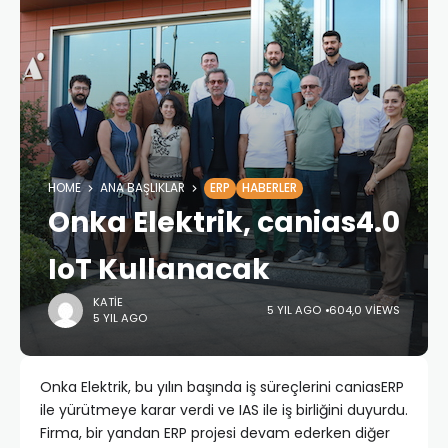
HOME
ANA BAŞLIKLAR
ERP
HABERLER
Onka Elektrik, canias4.0
IoT Kullanacak
KATIE
5 YIL AGO
604,0 VIEWS
5 YIL AGO
Onka Elektrik, bu yılın başında iş süreçlerini caniasERP
ile yürütmeye karar verdi ve IAS ile iş birliğini duyurdu.
Firma, bir yandan ERP projesi devam ederken diğer