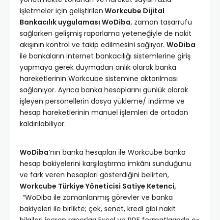
işletmeler için geliştirilen
Workcube Dijital
Bankacılık uygulaması WoDiba
, zaman tasarrufu
sağlarken gelişmiş raporlama yeteneğiyle de nakit
akışının kontrol ve takip edilmesini sağlıyor.
WoDiba
ile bankaların internet bankacılığı sistemlerine giriş
yapmaya gerek duymadan anlık olarak banka
hareketlerinin Workcube sistemine aktarılması
sağlanıyor. Ayrıca banka hesaplarını günlük olarak
işleyen personellerin dosya yükleme/ indirme ve
hesap hareketlerinin manuel işlemleri de ortadan
kaldırılabiliyor.
WoDiba
’nın banka hesapları ile Workcube banka
hesap bakiyelerini karşılaştırma imkânı sunduğunu
ve fark veren hesapları gösterdiğini belirten,
Workcube Türkiye Yöneticisi Satiye Ketenci,
“WoDiba ile zamanlanmış görevler ve banka
bakiyeleri ile birlikte; çek, senet, kredi gibi nakit
bilgileri içeren raporları Excel ve PDF formatlarında e-