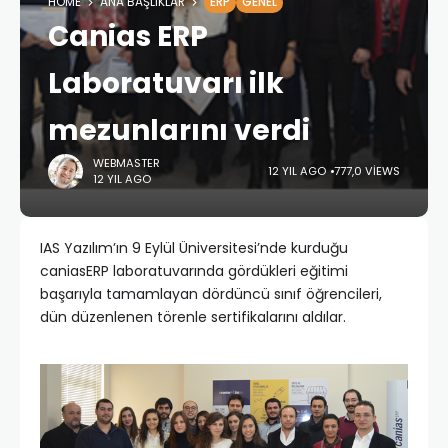
HOME
ANA BAŞLIKLAR
ERP
GENEL
Canias ERP
Laboratuvarı ilk
mezunlarını verdi
WEBMASTER
12 YIL AGO
777,0 VIEWS
12 YIL AGO
IAS Yazılım’ın 9 Eylül Üniversitesi’nde kurduğu
caniasERP laboratuvarında gördükleri eğitimi
başarıyla tamamlayan dördüncü sınıf öğrencileri,
dün düzenlenen törenle sertifikalarını aldılar.