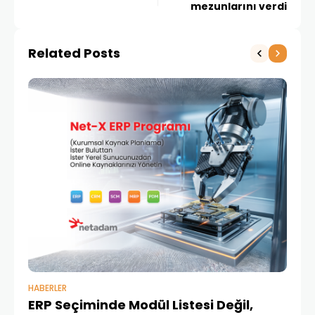
mezunlarını verdi
Related Posts
HABERLER
BAŞ
ERP Seçiminde Modül Listesi Değil,
İk