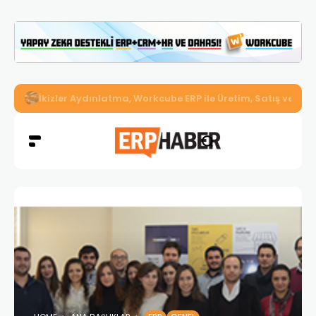
İkizler Aydınlatma, Workcube ERP ile Üretim, Satış ve Mu