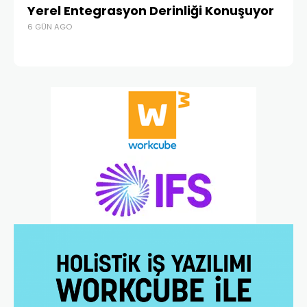
Yerel Entegrasyon Derinliği Konuşuyor
Ür
6 GÜN AGO
Te
1 A