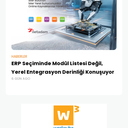
HABERLER
BAŞ
ERP Seçiminde Modül Listesi Değil,
İk
Yerel Entegrasyon Derinliği Konuşuyor
Ür
6 GÜN AGO
Te
1 A