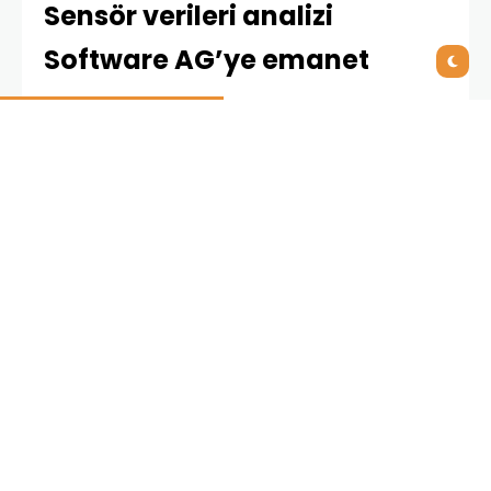
Sensör verileri analizi
Software AG’ye emanet
Maddeyi oluşturan bileşenler aracılığıyla evrenin
yapısını ve doğanın değişmez kanunlarını ayrıntılı
bilimsel araştırmalar ve denemeler ile anlamaya
çalışan CERN’deki bilim insanları için 2015’te yeni bir
dönemin kapıları aralanıyor. Bakım ve geliştirme
programı kapsamında LHC’nin verimliliğinden
feragat etmek istemeyen bilim insanları, günde 1.5
milyon olay meydana getiren 94 bin sensörü ve bu
sensörlerden durmaksızın gelen çok büyük
miktarlardaki veriyi düzenli olarak takip etmek
zorunda. Yeni dönemde Software AG’nin bellek içi
veri yönetimi yazılımı BigMemory’yi kullanacak olan
mühendis ve operatörler, bu sayede sensör verileri
üzerinde gerçek zamanlı analizler yapacak ve bu
analizleri uygulanabilir aksiyonlara dönüştürecek.