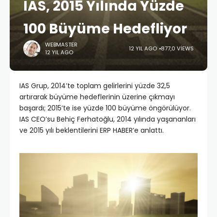
IAS, 2015 Yılında Yüzde
100 Büyüme Hedefliyor
WEBMASTER
12 YIL AGO
877,0 VIEWS
12 YIL AGO
IAS Grup, 2014’te toplam gelirlerini yüzde 32,5
artırarak büyüme hedeflerinin üzerine çıkmayı
başardı; 2015’te ise yüzde 100 büyüme öngörülüyor.
IAS CEO’su Behiç Ferhatoğlu, 2014 yılında yaşananları
ve 2015 yılı beklentilerini ERP HABER’e anlattı.