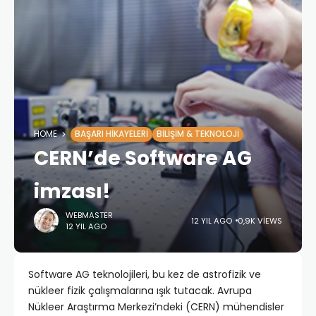
HOME
BAŞARI HIKAYELERI
BILIŞIM & TEKNOLOJI
CERN’de Software AG
imzası!
WEBMASTER
12 YIL AGO
0,9K VIEWS
12 YIL AGO
Software AG teknolojileri, bu kez de astrofizik ve
nükleer fizik çalışmalarına ışık tutacak. Avrupa
Nükleer Araştırma Merkezi’ndeki (CERN) mühendisler