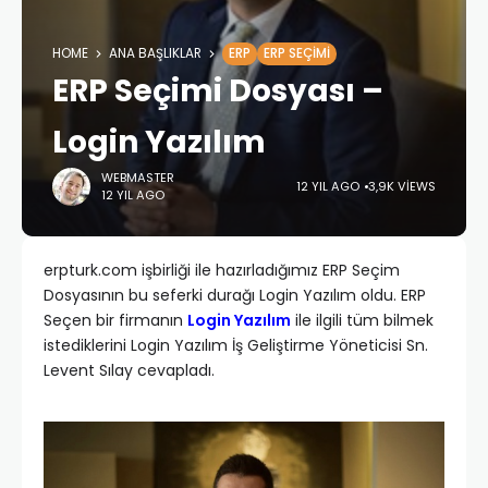
HOME
ANA BAŞLIKLAR
ERP
ERP SEÇIMI
ERP Seçimi Dosyası –
Login Yazılım
WEBMASTER
12 YIL AGO
3,9K VIEWS
12 YIL AGO
erpturk.com işbirliği ile hazırladığımız ERP Seçim
Dosyasının bu seferki durağı Login Yazılım oldu. ERP
Seçen bir firmanın
Login Yazılım
ile ilgili tüm bilmek
istediklerini Login Yazılım İş Geliştirme Yöneticisi Sn.
Levent Sılay cevapladı.