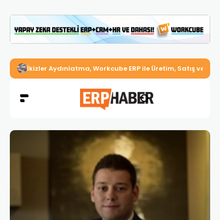
İkizler Aydınlatma, Workcube ERP ile Üretim, Satış ve Mu