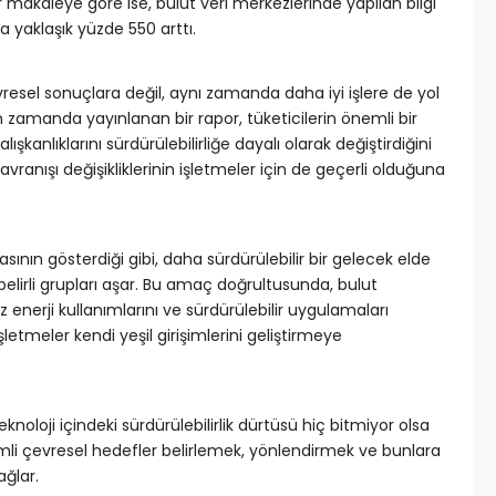
 makaleye göre ise, bulut veri merkezlerinde yapılan bilgi
a yaklaşık yüzde 550 arttı.
vresel sonuçlara değil, aynı zamanda daha iyi işlere de yol
 zamanda yayınlanan bir rapor, tüketicilerin önemli bir
kanlıklarını sürdürülebilirliğe dayalı olarak değiştirdiğini
vranışı değişikliklerinin işletmeler için de geçerli olduğuna
ının gösterdiği gibi, daha sürdürülebilir bir gelecek elde
elirli grupları aşar. Bu amaç doğrultusunda, bulut
iz enerji kullanımlarını ve sürdürülebilir uygulamaları
 işletmeler kendi yeşil girişimlerini geliştirmeye
eknoloji içindeki sürdürülebilirlik dürtüsü hiç bitmiyor olsa
mli çevresel hedefler belirlemek, yönlendirmek ve bunlara
ağlar.