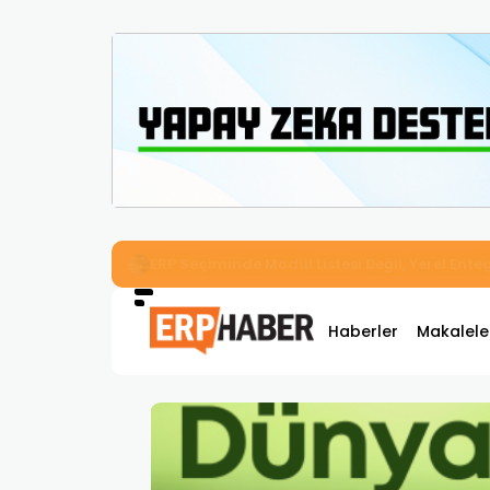
İkizler Aydınlatma, Workcube ERP ile Üretim,
Haberler
Makalele