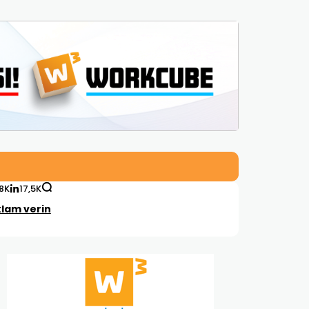
,8K
17,5K
lam verin