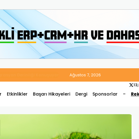
 Satış ve Muhasebe Süreçlerini Tek Platformda Birleştirdi
Ağustos 7, 2026
13
r
Etkinlikler
Başarı Hikayeleri
Dergi
Sponsorlar
–
Rek