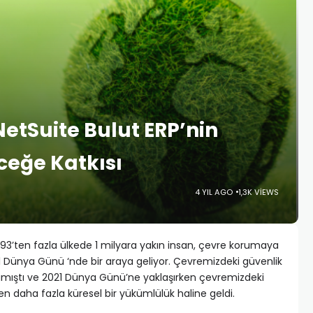
etSuite Bulut ERP’nin
ceğe Katkısı
4 YIL AGO
1,3K VIEWS
 193’ten fazla ülkede 1 milyara yakın insan, çevre korumaya
ıl Dünya Günü ‘nde bir araya geliyor. Çevremizdeki güvenlik
mamıştı ve 2021 Dünya Günü’ne yaklaşırken çevremizdeki
daha fazla küresel bir yükümlülük haline geldi.