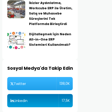
İkizler Aydınlatma,
Workcube ERP ile Üretim,
Satış ve Muhasebe
Süreçlerini Tek
Platformda Birleştirdi
Dijitalleşmek İçin Neden
All-in-One ERP
Sistemleri Kullanılmalı?
Sosyal Medya'da Takip Edin
138,0K
Twitter
17,5K
Linkedin