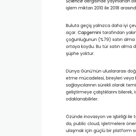
Science
dergisinde yayınlanan bir
işlem miktarı 2010 ile 2018 arasınd
Buluta geçiş yalnızca daha iyi çe
açar.
Capgemini
tarafından yakın
çoğunluğunun (%79) satın alma alış
ortaya koydu. Bu tür satın alma da
şüphe yoktur.
Dünya Günü’nün uluslararası doğas
etme mücadelesi, bireyleri veya b
sağlayıcılarının sürekli olarak tem
geliştirmeye çalıştıklarını bilerek,
odaklanabilirler.
Özünde inovasyon ve işbirliği ile t
da, public cloud, işletmelere öne
ulaşmak için güçlü bir platform s