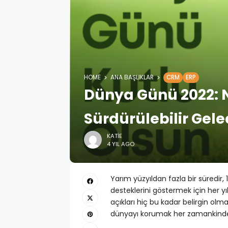
HOME
ANA BAŞLIKLAR
CRM
ERP
Dünya Günü 2022: N
Sürdürülebilir Gele
KATIE
4 YIL AGO
Yarım yüzyıldan fazla bir süredir,
desteklerini göstermek için her y
açıkları hiç bu kadar belirgin ol
dünyayı korumak her zamankinden 