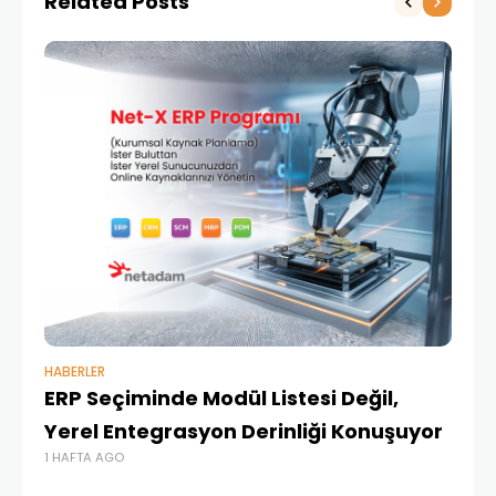
Related Posts
HABERLER
BAŞ
ERP Seçiminde Modül Listesi Değil,
İk
Yerel Entegrasyon Derinliği Konuşuyor
Ür
1 HAFTA AGO
Te
1 A