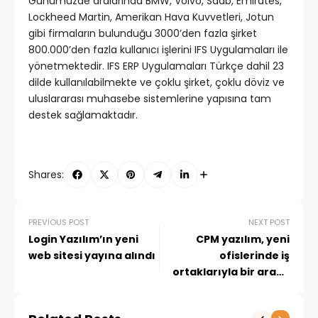
Günümüzde aralarında BMW, Volvo, Saab, Emirates,
Lockheed Martin, Amerikan Hava Kuvvetleri, Jotun
gibi firmaların bulunduğu 3000’den fazla şirket
800.000’den fazla kullanıcı işlerini IFS Uygulamaları ile
yönetmektedir. IFS ERP Uygulamaları Türkçe dahil 23
dilde kullanılabilmekte ve çoklu şirket, çoklu döviz ve
uluslararası muhasebe sistemlerine yapısına tam
destek sağlamaktadır.
Shares:
PREVIOUS POST
NEXT POST
Login Yazılım’ın yeni
CPM yazılım, yeni
web sitesi yayına alındı
ofislerinde iş
ortaklarıyla bir araya
geldi