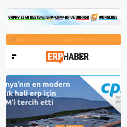
İkizler Aydınlatma, Workcube ERP ile Üretim, Satış ve Mu