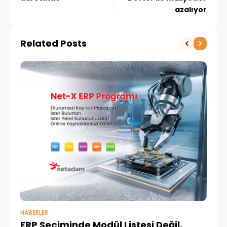
azalıyor
Related Posts
HABERLER
BAŞ
ERP Seçiminde Modül Listesi Değil,
İk