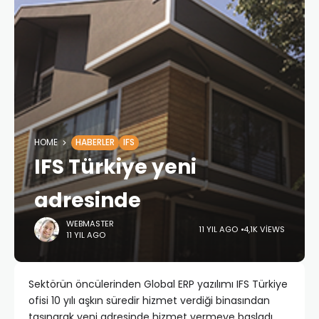
HOME
HABERLER
IFS
IFS Türkiye yeni
adresinde
WEBMASTER
11 YIL AGO
4,1K VIEWS
11 YIL AGO
Sektörün öncülerinden Global ERP yazılımı IFS Türkiye
ofisi 10 yılı aşkın süredir hizmet verdiği binasından
taşınarak yeni adresinde hizmet vermeye başladı.