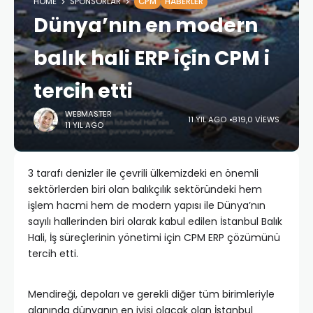
HOME
SPONSORLAR
CPM
HABERLER
Dünya’nın en modern
balık hali ERP için CPM i
tercih etti
WEBMASTER
11 YIL AGO
819,0 VIEWS
11 YIL AGO
3 tarafı denizler ile çevrili ülkemizdeki en önemli
sektörlerden biri olan balıkçılık sektöründeki hem
işlem hacmi hem de modern yapısı ile Dünya’nın
sayılı hallerinden biri olarak kabul edilen İstanbul Balık
Hali, İş süreçlerinin yönetimi için CPM ERP çözümünü
tercih etti.
Mendireği, depoları ve gerekli diğer tüm birimleriyle
alanında dünyanın en iyisi olacak olan İstanbul