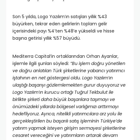
Son 5 yılda, Logo Yazılım’ın satışları yıllık %43
büyürken, tekrar eden gelirlerin toplam gelir
içerisindeki payı %4’ten %48’e yükseldi ve hisse
başına getirisi yıllık %57 büyüdü.
Mediterra Capital’in ortaklarından Orhan Ayanlar,
işlemle ilgili şunları söyledi:
“Bu işlem doğru yönetilen
ve doğru anlatılan Türk şirketlerine yabancı yatırımcı
iştahının en net göstergesi oldu. Logo Yazılım’ın
ulaştığı başarıyı gözlemlemekten gurur duyuyoruz ve
Logo Yazılım’ın kurucu ortağı Tuğrul Tekbulut ile
birlikte şirketi daha büyük başarılara taşımayı ve
önümüzdeki yıllarda bölgesel varlığımızı arttırmayı
hedefliyoruz. Ayrıca, nitelikli yatırımcılara arz yolu ile
gerçekleştirilen bu başarılı satış işleminin Türkiye’de
yatırım yapmak isteyen girişim sermayesi şirketlerine
cesaret vereceğini ve yatırımların artarak devam