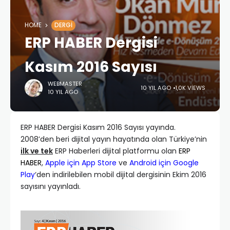
HOME
DERGI
ERP HABER Dergisi
Kasım 2016 Sayısı
WEBMASTER
10 YIL AGO
1,0K VIEWS
10 YIL AGO
ERP HABER Dergisi Kasım 2016 Sayısı yayında.
2008’den beri dijital yayın hayatında olan Türkiye’nin
ilk ve tek
ERP Haberleri dijital platformu olan
ERP
HABER
,
Apple için App Store
ve
Android için Google
Play
‘den indirilebilen mobil dijital dergisinin Ekim 2016
sayısını yayınladı.