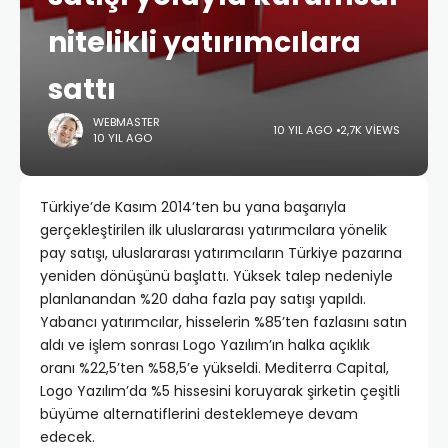
nitelikli yatırımcılara
sattı
WEBMASTER
10 YIL AGO
2,7K VIEWS
10 YIL AGO
Türkiye’de Kasım 2014’ten bu yana başarıyla
gerçekleştirilen ilk uluslararası yatırımcılara yönelik
pay satışı, uluslararası yatırımcıların Türkiye pazarına
yeniden dönüşünü başlattı. Yüksek talep nedeniyle
planlanandan %20 daha fazla pay satışı yapıldı.
Yabancı yatırımcılar, hisselerin %85’ten fazlasını satın
aldı ve işlem sonrası Logo Yazılım’ın halka açıklık
oranı %22,5’ten %58,5’e yükseldi. Mediterra Capital,
Logo Yazılım’da %5 hissesini koruyarak şirketin çeşitli
büyüme alternatiflerini desteklemeye devam
edecek.