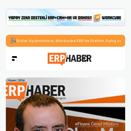
İkizler Aydınlatma, Workcube ERP ile Üretim, Satış ve Mu