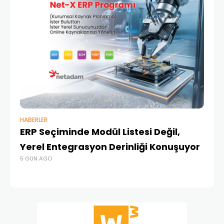
HABERLER
BAŞ
ERP Seçiminde Modül Listesi Değil,
İk
Yerel Entegrasyon Derinliği Konuşuyor
Ür
5 GÜN AGO
Te
4 