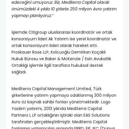
edeceğini umuyoruz. Biz, Mediterra Capital olarak
önümüzdeki 4 yılda 10 şirkete 250 milyon Avro yatırım
yapmayı planlıyoruz.”
İşlemde Citigroup uluslararası koordinatör ve ortak
konsorsiyum lideri Ak Yatırım ise yerel koordinatör ve
ortak konsorsiyum lideri olarak hareket etti.
Proskauer Rose LLP, Kolcuoğlu Demirkan Koçaklı
Hukuk Bürosu ve Baker & McKenzie / Esin Avukatlık
Ortaklığı işlemle ilgili taraflara hukuksal destek
sağladı.
Mediterra Capital Management Limited, Türk
şirketlerine yatırım yapmaya odaklanmış 300 milyon
Avro öz kaynak sahibi fonları yönetmektedir. Logo
Yazılım yatırımı, 2013 yılında Mediterra Capital
Partners I, LP ortaklığının iştiraki olan EAS Solutions
tarafından gerçekleştirilmiştir. Mediterra Capital
fonlarının yatırımcıları arasında EBRD, EIF, IFC (Dünya