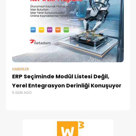
HABERLER
BAŞ
ERP Seçiminde Modül Listesi Değil,
İk
Yerel Entegrasyon Derinliği Konuşuyor
Ür
5 GÜN AGO
Te
4 