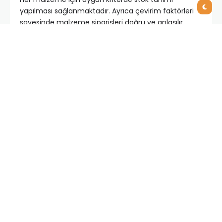
yapılması sağlanmaktadır. Ayrıca çevirim faktörleri
sayesinde malzeme siparişleri doğru ve anlaşılır
olarak sisteme girilerek, malzemenin fabrika
stoklarına girmesinden sevk edilmesine kadar olan
sürecin tamamını eksiksiz biçimde takip
edebilmekteyiz. Login’in stok takibi konusunda bizlere
sağladığı bir başka avantaj ise depo transferleri
sayesinde her malzemenin kendi deposunda ve
rafında takip edilebilmesidir.