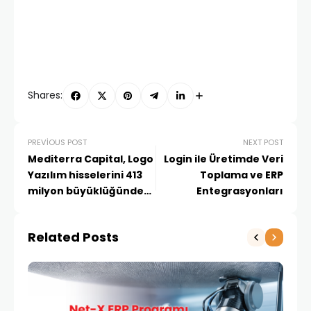
Shares:
PREVIOUS POST
NEXT POST
Mediterra Capital, Logo
Login ile Üretimde Veri
Yazılım hisselerini 413
Toplama ve ERP
milyon büyüklüğündeki
Entegrasyonları
pay satışı yoluyla
kurumsal nitelikli
Related Posts
yatırımcılara sattı