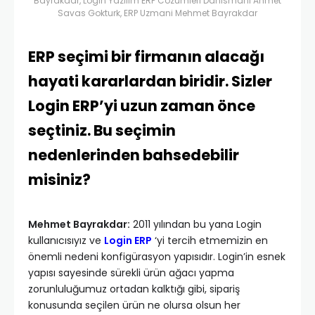
Bayrakdar, Login Yazilim ERP Cozumleri Danismani Ahmet
Savas Gokturk, ERP Uzmani Mehmet Bayrakdar
ERP seçimi bir firmanın alacağı
hayati kararlardan biridir. Sizler
Login ERP’yi uzun zaman önce
seçtiniz. Bu seçimin
nedenlerinden bahsedebilir
misiniz?
Mehmet Bayrakdar:
2011 yılından bu yana Login
kullanıcısıyız ve
Login ERP
‘yi tercih etmemizin en
önemli nedeni konfigürasyon yapısıdır. Login’in esnek
yapısı sayesinde sürekli ürün ağacı yapma
zorunluluğumuz ortadan kalktığı gibi, sipariş
konusunda seçilen ürün ne olursa olsun her