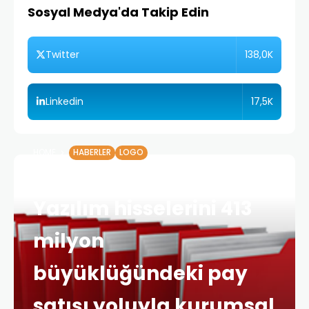
Sosyal Medya'da Takip Edin
138,0K
Twitter
17,5K
Linkedin
HOME
HABERLER
LOGO
Mediterra Capital, Logo
Yazılım hisselerini 413
milyon
büyüklüğündeki pay
satışı yoluyla kurumsal