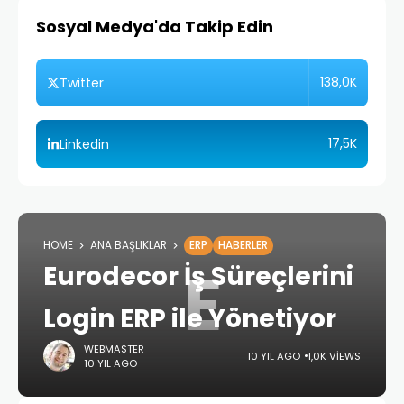
Sosyal Medya'da Takip Edin
138,0K
Twitter
17,5K
Linkedin
HOME
ANA BAŞLIKLAR
ERP
HABERLER
E
Eurodecor İş Süreçlerini
Login ERP ile Yönetiyor
WEBMASTER
10 YIL AGO
1,0K VIEWS
10 YIL AGO