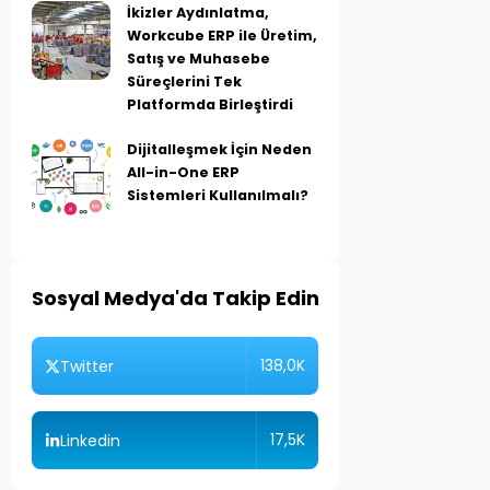
İkizler Aydınlatma,
Workcube ERP ile Üretim,
Satış ve Muhasebe
Süreçlerini Tek
Platformda Birleştirdi
Dijitalleşmek İçin Neden
All-in-One ERP
Sistemleri Kullanılmalı?
Sosyal Medya'da Takip Edin
138,0K
Twitter
17,5K
Linkedin