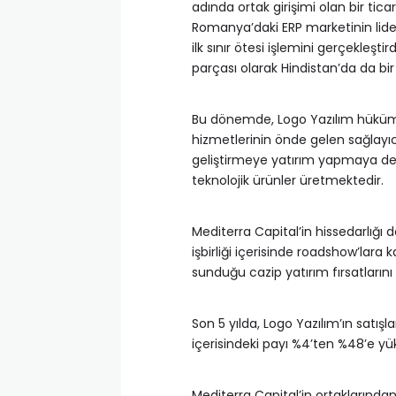
adında ortak girişimi olan bir tica
Romanya’daki ERP marketinin lider
ilk sınır ötesi işlemini gerçekleştir
parçası olarak Hindistan’da da bir
Bu dönemde, Logo Yazılım hüküm
hizmetlerinin önde gelen sağlayıcı
geliştirmeye yatırım yapmaya de
teknolojik ürünler üretmektedir.
Mediterra Capital’in hissedarlığı 
işbirliği içerisinde roadshow’lara 
sunduğu cazip yatırım fırsatlarını
Son 5 yılda, Logo Yazılım’ın satışla
içerisindeki payı %4’ten %48’e yük
Mediterra Capital’in ortaklarından 