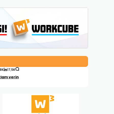
,8K
17,5K
lam verin