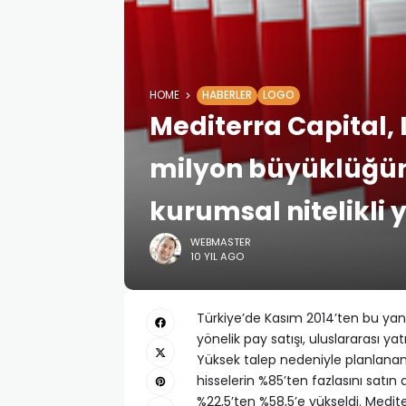
HOME
HABERLER
LOGO
Mediterra Capital, 
milyon büyüklüğünd
kurumsal nitelikli 
WEBMASTER
10 YIL AGO
Türkiye’de Kasım 2014’ten bu yana 
yönelik pay satışı, uluslararası y
Yüksek talep nedeniyle planlanand
hisselerin %85’ten fazlasını satın 
%22,5’ten %58,5’e yükseldi. Medite