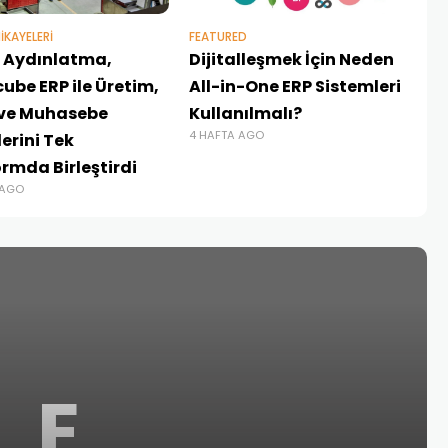
IKAYELERI
FEATURED
er Aydınlatma,
Dijitalleşmek İçin Neden
ube ERP ile Üretim,
All-in-One ERP Sistemleri
 ve Muhasebe
Kullanılmalı?
4 HAFTA AGO
erini Tek
ormda Birleştirdi
 AGO
E