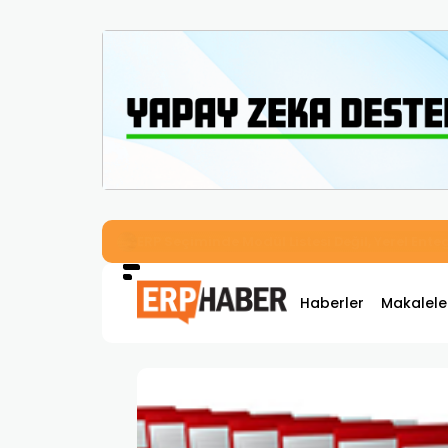
İkizler Aydınlatma, Workcube ERP ile Üretim,
Haberler
Makalele