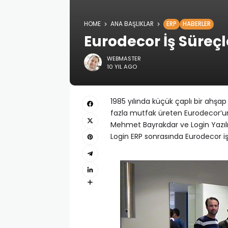
HOME
ANA BAŞLIKLAR
ERP
HABERLER
Eurodecor İş Süreçle
WEBMASTER
10 YIL AGO
1985 yılında küçük çaplı bir ahş
fazla mutfak üreten Eurodecor’un
Mehmet Bayrakdar ve Login Yazıl
Login ERP sonrasında Eurodecor iş