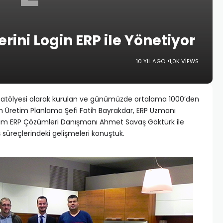
rini Login ERP ile Yönetiyor
10 YIL AGO
1,0K VIEWS
ap atölyesi olarak kurulan ve günümüzde ortalama 1000’den
 Üretim Planlama Şefi Fatih Bayrakdar, ERP Uzmanı
ım ERP Çözümleri Danışmanı Ahmet Savaş Göktürk ile
 süreçlerindeki gelişmeleri konuştuk.