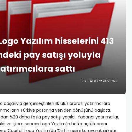
Logo Yazılım hisselerini 413
eki pay satışı yoluyla
yatırımcılara sattı
10 YIL AGO
2,7K VIEWS
başarıyla gerçekleştirilen ilk uluslararası yatırımcılara
atırımcıların Türkiye pazarına yeniden dönüşünü başlattı.
an %20 daha fazla pay satışı yapıldı. Yabancı yatırımcılar,
aldı ve işlem sonrası Logo Yazılım’ın halka açıklık oranı
rra Capital, Logo Yazılım’da %5 hissesini koruyarak şirketin