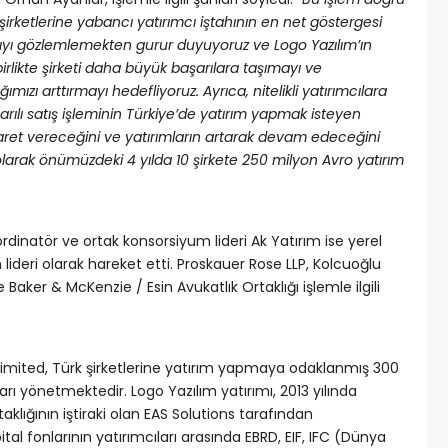
şirketlerine yabancı yatırımcı iştahının en net göstergesi
arıyı gözlemlemekten gurur duyuyoruz ve Logo Yazılım’ın
irlikte şirketi daha büyük başarılara taşımayı ve
mızı arttırmayı hedefliyoruz. Ayrıca, nitelikli yatırımcılara
şarılı satış işleminin Türkiye’de yatırım yapmak isteyen
saret vereceğini ve yatırımların artarak devam edeceğini
olarak önümüzdeki 4 yılda 10 şirkete 250 milyon Avro yatırım
rdinatör ve ortak konsorsiyum lideri Ak Yatırım ise yerel
lideri olarak hareket etti. Proskauer Rose LLP, Kolcuoğlu
aker & McKenzie / Esin Avukatlık Ortaklığı işlemle ilgili
.
mited, Türk şirketlerine yatırım yapmaya odaklanmış 300
rı yönetmektedir. Logo Yazılım yatırımı, 2013 yılında
taklığının iştiraki olan EAS Solutions tarafından
ital fonlarının yatırımcıları arasında EBRD, EIF, IFC (Dünya