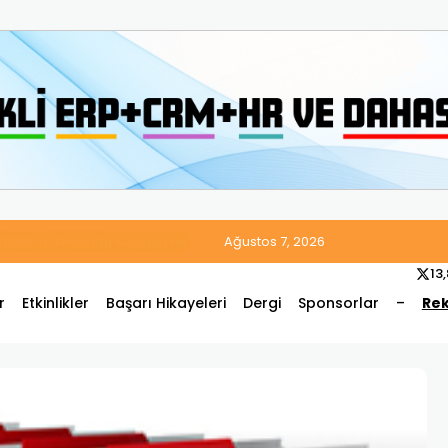
 Satış ve Muhasebe Süreçlerini Tek Platformda Birleştirdi
Ağustos 7, 2026
13
r
Etkinlikler
Başarı Hikayeleri
Dergi
Sponsorlar
–
Rek