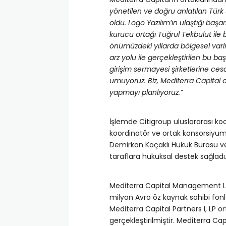
yönetilen ve doğru anlatılan Türk 
oldu. Logo Yazılım’ın ulaştığı baş
kurucu ortağı Tuğrul Tekbulut ile b
önümüzdeki yıllarda bölgesel varlığı
arz yolu ile gerçekleştirilen bu ba
girişim sermayesi şirketlerine ce
umuyoruz. Biz, Mediterra Capital 
yapmayı planlıyoruz.”
İşlemde Citigroup uluslararası koo
koordinatör ve ortak konsorsiyum 
Demirkan Koçaklı Hukuk Bürosu ve B
taraflara hukuksal destek sağladı
Mediterra Capital Management Li
milyon Avro öz kaynak sahibi fonla
Mediterra Capital Partners I, LP or
gerçekleştirilmiştir. Mediterra Cap