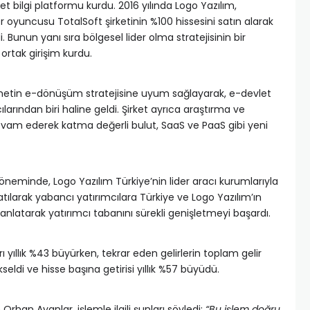
ret bilgi platformu kurdu. 2016 yılında Logo Yazılım,
 oyuncusu TotalSoft şirketinin %100 hissesini satın alarak
di. Bunun yanı sıra bölgesel lider olma stratejisinin bir
 ortak girişim kurdu.
etin e-dönüşüm stratejisine uyum sağlayarak, e-devlet
larından biri haline geldi. Şirket ayrıca araştırma ve
vam ederek katma değerli bulut, SaaS ve PaaS gibi yeni
döneminde, Logo Yazılım Türkiye’nin lider aracı kurumlarıyla
katılarak yabancı yatırımcılara Türkiye ve Logo Yazılım’ın
 anlatarak yatırımcı tabanını sürekli genişletmeyi başardı.
rı yıllık %43 büyürken, tekrar eden gelirlerin toplam gelir
seldi ve hisse başına getirisi yıllık %57 büyüdü.
Orhan Ayanlar, işlemle ilgili şunları söyledi:
“Bu işlem doğru