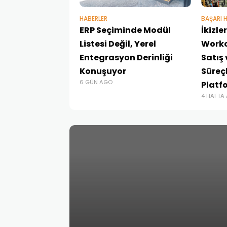
HABERLER
BAŞARI H
ERP Seçiminde Modül
İkizl
Listesi Değil, Yerel
Workc
Entegrasyon Derinliği
Satış
Konuşuyor
Süreçl
6 GÜN AGO
Platf
4 HAFTA