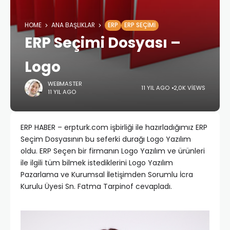
HOME
ANA BAŞLIKLAR
ERP
ERP SEÇIMI
ERP Seçimi Dosyası –
Logo
WEBMASTER
11 YIL AGO
2,0K VIEWS
11 YIL AGO
ERP HABER – erpturk.com işbirliği ile hazırladığımız ERP
Seçim Dosyasının bu seferki durağı Logo Yazılım
oldu. ERP Seçen bir firmanın Logo Yazılım ve ürünleri
ile ilgili tüm bilmek istediklerini Logo Yazılım
Pazarlama ve Kurumsal İletişimden Sorumlu İcra
Kurulu Üyesi Sn. Fatma Tarpinof cevapladı.