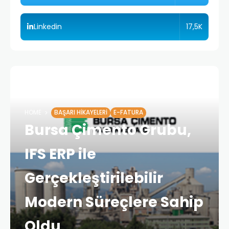
17,5K
Linkedin
HOME
BAŞARI HIKAYELERI
E-FATURA
Bursa Çimento Grubu,
IFS ERP ile
Gerçekleştirilebilir
Modern Süreçlere Sahip
Oldu