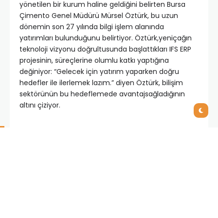
yönetilen bir kurum haline geldiğini belirten Bursa
Çimento Genel Müdürü Mürsel Öztürk, bu uzun
dönemin son 27 yılında bilgi işlem alanında
yatırımları bulunduğunu belirtiyor. Öztürk,yeniçağın
teknoloji vizyonu doğrultusunda başlattıkları IFS ERP
projesinin, süreçlerine olumlu katkı yaptığına
değiniyor: “Gelecek için yatırım yaparken doğru
hedefler ile ilerlemek lazım.” diyen Öztürk, bilişim
sektörünün bu hedeflemede avantajsağladığının
altını çiziyor.
Bursa Çimento Grubu’nun, gelişim ve değişim süreci
içinde, küreselleşmenin getirdiği imkân ve
fırsatlardan yararlanma, en son teknolojik
gelişmelerin takibi ve uygulanması misyonuyla
hareket ettiğini belirten Mürsel Öztürk, bu kapsamda
elde edilen faydanın değerinin kendileri için daha
önemli olduğunu dile getiriyor.