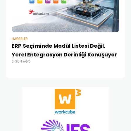
HABERLER
BAŞ
ERP Seçiminde Modül Listesi Değil,
İk
Yerel Entegrasyon Derinliği Konuşuyor
Ür
5 GÜN AGO
Te
4 