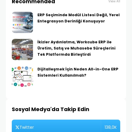
Recommended
View All
ERP Seçiminde Modül Listesi Değil, Yerel
Entegrasyon Derinliği Konuşuyor
İkizler Aydınlatma, Workcube ERP ile
Üretim, Satış ve Muhasebe Süreçlerini
Tek Platformda Birleştirdi
Dijitalleşmek İçin Neden All-in-One ERP
Sistemleri Kullanılmalı?
Sosyal Medya'da Takip Edin
138,0K
Twitter