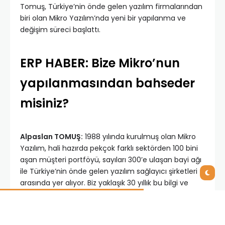
Tomuş, Türkiye’nin önde gelen yazılım firmalarından
biri olan Mikro Yazılım’nda yeni bir yapılanma ve
değişim süreci başlattı.
ERP HABER: Bize Mikro’nun
yapılanmasından bahseder
misiniz?
Alpaslan TOMUŞ:
1988 yılında kurulmuş olan Mikro
Yazılım, hali hazırda pekçok farklı sektörden 100 bini
aşan müşteri portföyü, sayıları 300’e ulaşan bayi ağı
ile Türkiye’nin önde gelen yazılım sağlayıcı şirketleri
arasında yer alıyor. Biz yaklaşık 30 yıllık bu bilgi ve
deneyimi daha ileri düzeye taşıyacak nitelikte bir
süreç başlattık.Tüm süreçleri yeniden ele alıp ihtiyaç
duyulan iyileştirmeleri sürdürülebilirlik kriteri ile