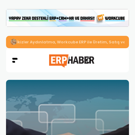
İkizler Aydınlatma, Workcube ERP ile Üretim, Satış ve Mu