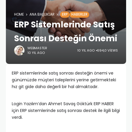
HOME
ANA BAŞLIKLAR
ERP
HABERLER
ERP Sistemlerinde Satış
Sonrası Desteğin Önemi
WEBMASTER
10 YIL AGO
694,0 VIEWS
10 YIL AGO
ERP sistemlerinde satış sonrası desteğin önemi ve
günümüzde müşteri taleplerini yerine getirmekteki
hız git gide daha değerli bir hal almaktadır.
Login Yazılım’dan Ahmet Savaş Göktürk ERP HABER
için ERP sistemlerinde satış sonrası destek ile ilgili bilgi
verdi.