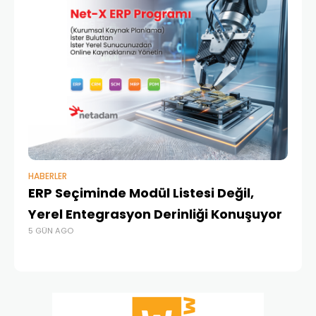
HABERLER
BAŞ
ERP Seçiminde Modül Listesi Değil,
İk
Yerel Entegrasyon Derinliği Konuşuyor
Ür
5 GÜN AGO
Te
4 