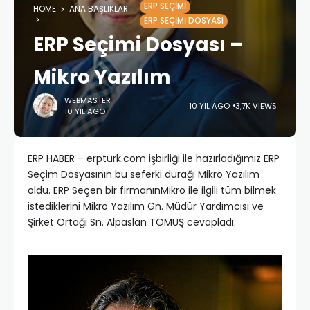
ERP SEÇIMI
HOME
ANA BAŞLIKLAR
ERP SEÇIMI DOSYASI
ERP Seçimi Dosyası –
Mikro Yazılım
WEBMASTER
10 YIL AGO
3,7K VIEWS
10 YIL AGO
ERP HABER – erpturk.com işbirliği ile hazırladığımız ERP
Seçim Dosyasının bu seferki durağı Mikro Yazılım
oldu. ERP Seçen bir firmanınMikro ile ilgili tüm bilmek
istediklerini Mikro Yazılım Gn. Müdür Yardımcısı ve
Şirket Ortağı Sn. Alpaslan TOMUŞ cevapladı.