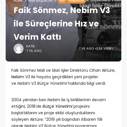
HOME
ANA BAŞLIKLAR
ERP
HABERLER
Faik Sönmez, Nebim V3
ile Süreçlerine Hız ve
Verim Kattı
KATIE
7 YIL AGO
3,5K VIEWS
7 YIL AGO
Faik Sönmez Mali ve İdari İşler Direktörü Cihan Aktüre,
Nebim
V3 ile hayata geçirdikleri yeni projeler
ve
Nebim V3 Bütçe Yönetimi
hakkında bilgi verdi.
2004 yılından beri
Nebim
ile iş birliklerinin devam
ettiğini, 2018’de
Bütçe Yönetimi
projesini
başlattıklarını ve proje ekibi oluşturduklarını
söyleyen Aktüre; “2019 yılı başından itibaren fiili
olarak
Nebim V3 Bütçe Yönetimi
programını