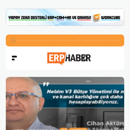
İkizler Aydınlatma, Workcube ERP ile Üretim, Satış ve Mu