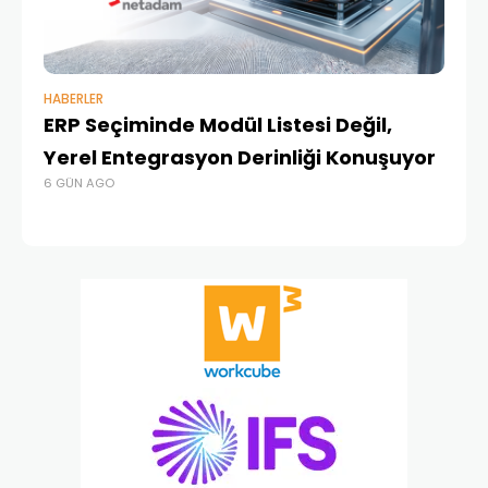
HABERLER
BAŞ
ERP Seçiminde Modül Listesi Değil,
İk
Yerel Entegrasyon Derinliği Konuşuyor
Ür
6 GÜN AGO
Te
1 A