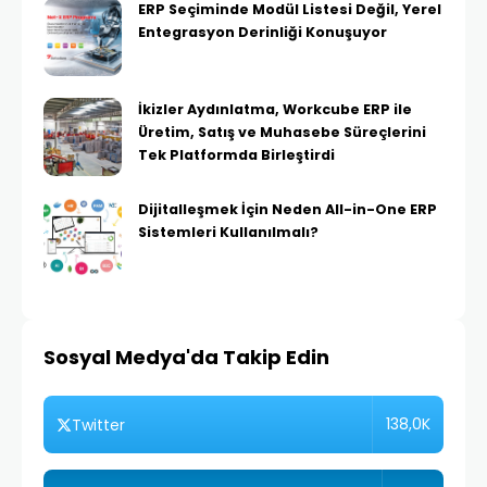
ERP Seçiminde Modül Listesi Değil, Yerel
Entegrasyon Derinliği Konuşuyor
İkizler Aydınlatma, Workcube ERP ile
Üretim, Satış ve Muhasebe Süreçlerini
Tek Platformda Birleştirdi
Dijitalleşmek İçin Neden All-in-One ERP
Sistemleri Kullanılmalı?
Sosyal Medya'da Takip Edin
138,0K
Twitter