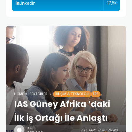
17,5K
Linkedin
HOME
SEKTÖRLER
BILIŞIM & TEKNOLOJI
ERP
IAS Güney Afrika ’daki
İlk İş Ortağı İle Anlaştı
KATIE
7 YIL AGO
714,0 VIEWS