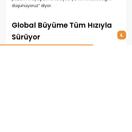
düşünüyoruz” diyor.
Global Büyüme Tüm Hızıyla
Sürüyor
IAS’nin globalde gerçekleştirdiği çalışmaları anlatan
Burak Bayrakdar, “IAS olarak Almanya, Türkiye, İsviçre,
Dubai, Hindistan, Güney Kore ve ABD’de ofislerimiz
bulunuyor. Bunun haricinde şu an için iş
ortaklarımızla beraber 32 ülkede hizmet verebilir
durumdayız. Özellikle ofislerimizin bulunmadığı
ülkelerde iş ortaklarımız ile beraber caniasERP’nin
yaygınlaştırılmasını sağlıyoruz. Yaptığımız çalışmalar
sonucu hedef olarak belirlediğimiz ülkelerde,
kriterlerimize uygun iş ortağı adayları ile görüşerek,
bizleri doğru temsil edeceğine inandığımız firmalar
ile yola devam ediyoruz” dedi ve ekledi: “İş ortaklığı