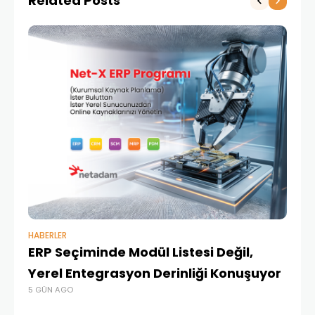
Related Posts
HABERLER
BAŞ
ERP Seçiminde Modül Listesi Değil,
İk
Yerel Entegrasyon Derinliği Konuşuyor
Ür
5 GÜN AGO
Te
4 