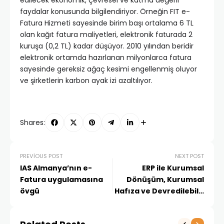
edilecek ekonomik, çevresel ve katma değerli
faydalar konusunda bilgilendiriyor. Örneğin FIT e-
Fatura Hizmeti sayesinde birim başı ortalama 6 TL
olan kağıt fatura maliyetleri, elektronik faturada 2
kuruşa (0,2 TL) kadar düşüyor. 2010 yılından beridir
elektronik ortamda hazırlanan milyonlarca fatura
sayesinde gereksiz ağaç kesimi engellenmiş oluyor
ve şirketlerin karbon ayak izi azaltılıyor.
Shares:
PREVIOUS POST
NEXT POST
IAS Almanya’nın e-
ERP ile Kurumsal
Fatura uygulamasına
Dönüşüm, Kurumsal
övgü
Hafıza ve Devredilebilir
Firma Yaratmak