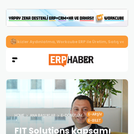
İkizler Aydınlatma, Workcube ERP ile Üretim, Satış ve Mu
E-ARŞIV
HOME
ANA BAŞLIKLAR
E-DÖNÜŞÜM
E-BILET
FIT Solutions kapsamı