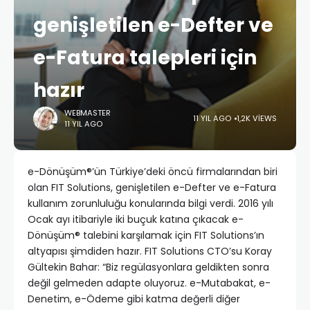
genişletilen e-Defter ve
e-Fatura talepleri için
hazır
WEBMASTER
11 YIL AGO
1,2K VIEWS
11 YIL AGO
e-Dönüşüm®’ün Türkiye’deki öncü firmalarından biri
olan FIT Solutions, genişletilen e-Defter ve e-Fatura
kullanım zorunluluğu konularında bilgi verdi. 2016 yılı
Ocak ayı itibariyle iki buçuk katına çıkacak e-
Dönüşüm® talebini karşılamak için FIT Solutions’ın
altyapısı şimdiden hazır. FIT Solutions CTO’su Koray
Gültekin Bahar: “Biz regülasyonlara geldikten sonra
değil gelmeden adapte oluyoruz. e-Mutabakat, e-
Denetim, e-Ödeme gibi katma değerli diğer