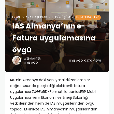
HOME
ANA BAŞLIKLAR
E-DÖNÜŞÜM
E-FATURA
ERP
IAS Almanya’nın e-
Fatura uygulamasına
övgü
WEBMASTER
11 YIL AGO
737,0 VIEWS
11 YIL AGO
IAS’nin Almanya’daki yeni yasal düzenlemeler
doğrultusunda geliştirdiği elektronik fatura
uygulaması ZUGFeRD-Format ile caniasERP Mobil
Uygulaması hem Ekonomi ve Enerji Bakanlığı
yetkililerinden hem de IAS müşterilerinden övgü
topladı. Etkinlikte IAS Almanya’nın müşterilerinden