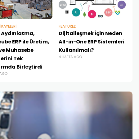
IKAYELERI
FEATURED
er Aydınlatma,
Dijitalleşmek İçin Neden
ube ERP ile Üretim,
All-in-One ERP Sistemleri
 ve Muhasebe
Kullanılmalı?
4 HAFTA AGO
erini Tek
ormda Birleştirdi
 AGO