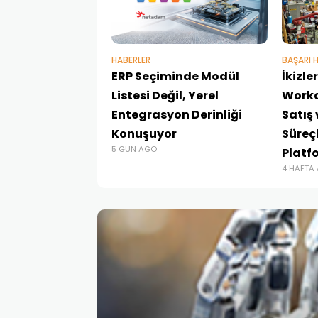
HABERLER
BAŞARI H
ERP Seçiminde Modül
İkizl
Listesi Değil, Yerel
Workc
Entegrasyon Derinliği
Satış
Konuşuyor
Süreçl
5 GÜN AGO
Platf
4 HAFTA