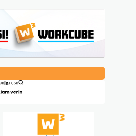
,8K
17,5K
lam verin