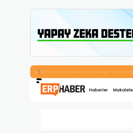
İkizler Aydınlatma, Workcube ERP ile Üretim,
Haberler
Makalele