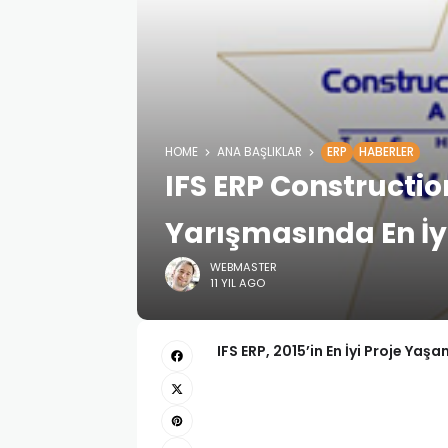
HOME
ANA BAŞLIKLAR
ERP
HABERLER
IFS ERP Constructi
Yarışmasında En İy
WEBMASTER
11 YIL AGO
IFS ERP, 2015’in En İyi Proje Ya