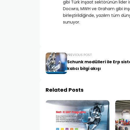
gibi Türk inşaat sektörünün lider
Docwra, MWH ve Graham gibi inşaat
birleştirildiğinde, yazılım tüm dü
sunuyor.
PREVIOUS POST
Schunk modülleri ile Erp sis
kalıcı bilgi akışı
Related Posts