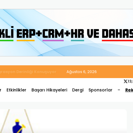
 Satış ve Muhasebe Süreçlerini Tek Platformda Birleştirdi
Ağustos 6, 2026
13
r
Etkinlikler
Başarı Hikayeleri
Dergi
Sponsorlar
–
Rek