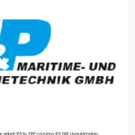
 şirketi IFS’in, ERP çözümü IFS ERP Uygulamaları,