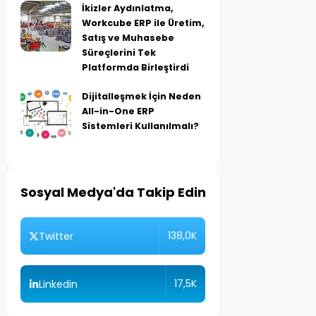
İkizler Aydınlatma,
Workcube ERP ile Üretim,
Satış ve Muhasebe
Süreçlerini Tek
Platformda Birleştirdi
Dijitalleşmek İçin Neden
All-in-One ERP
Sistemleri Kullanılmalı?
Sosyal Medya'da Takip Edin
138,0K
Twitter
17,5K
Linkedin