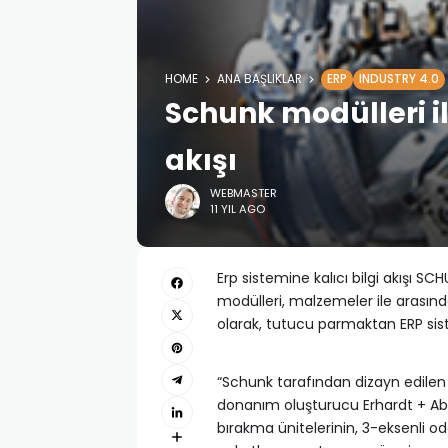
HOME
ANA BAŞLIKLAR
ERP
INDUSTRY 4.0
Schunk modülleri ile
akışı
WEBMASTER
11 YIL AGO
Erp sistemine kalıcı bilgi akışı 
modülleri, malzemeler ile arasında
olarak, tutucu parmaktan ERP sistem
“Schunk tarafından dizayn edilen
donanım oluşturucu Erhardt + Ab
bırakma ünitelerinin, 3-eksenli od