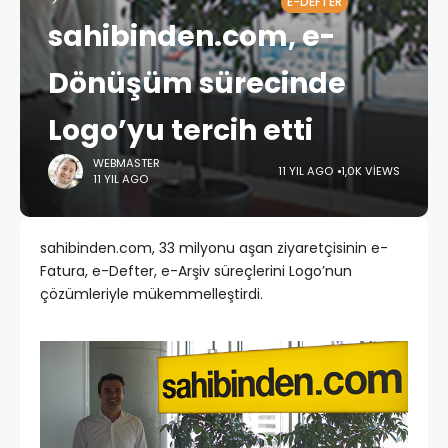
E-DEFTER
sahibinden.com, e-
Dönüşüm sürecinde
Logo’yu tercih etti
WEBMASTER
11 YIL AGO
1,0K VIEWS
11 YIL AGO
sahibinden.com, 33 milyonu aşan ziyaretçisinin e-
Fatura, e-Defter, e-Arşiv süreçlerini Logo’nun
çözümleriyle mükemmelleştirdi.