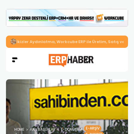
İkizler Aydınlatma, Workcube ERP ile Üretim, Satış ve Mu
E-ARŞIV
HOME
ANA BAŞLIKLAR
E-DÖNÜŞÜM