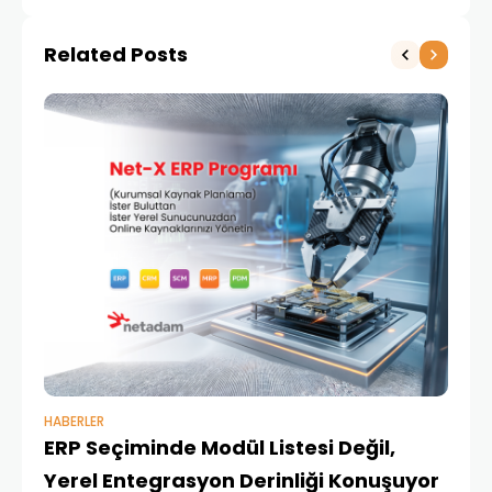
Yazılım Ödülünü Aldı.
Related Posts
HABERLER
BAŞ
ERP Seçiminde Modül Listesi Değil,
İk
Yerel Entegrasyon Derinliği Konuşuyor
Ür