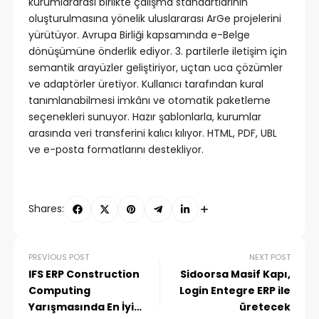
kurumlararası birlikte çalışma standartlarının
oluşturulmasına yönelik uluslararası ArGe projelerini
yürütüyor. Avrupa Birliği kapsamında e-Belge
dönüşümüne önderlik ediyor. 3. partilerle iletişim için
semantik arayüzler geliştiriyor, uçtan uca çözümler
ve adaptörler üretiyor. Kullanıcı tarafından kural
tanımlanabilmesi imkânı ve otomatik paketleme
seçenekleri sunuyor. Hazır şablonlarla, kurumlar
arasında veri transferini kalıcı kılıyor. HTML, PDF, UBL
ve e-posta formatlarını destekliyor.
Shares:
PREVIOUS POST
NEXT POST
IFS ERP Construction
Sidoorsa Masif Kapı,
Computing
Login Entegre ERP ile
Yarışmasında En İyi
üretecek