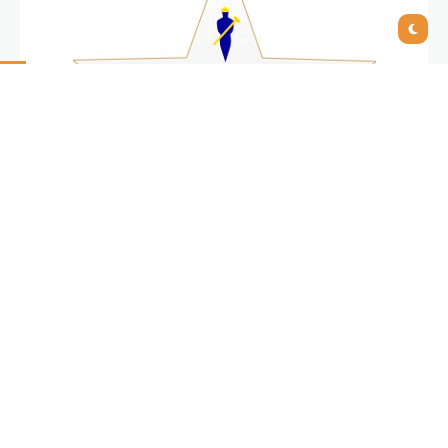
IFS Global Endüstri Direktörü Kenny Ingram ödüle
ilişkin olarak şunları söyledi: “Construction
Computing Awards tarafından, özellikle de çok güçlü
bir rekabet ortamında mücadele verdiğimiz bir
kategoride takdir görmüş olmak bizi çok mutlu etti.
Bu ödül inşaat sektörüne IFS Applications aracılığıyla
verdiğimiz taahhüdün devam etmekte olduğunun
kanıtıdır. Construction Computing okurlarından bu