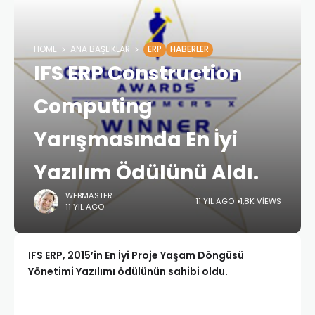
HOME
ANA BAŞLIKLAR
ERP
HABERLER
IFS ERP Construction
Computing
Yarışmasında En İyi
Yazılım Ödülünü Aldı.
WEBMASTER
11 YIL AGO
1,8K VIEWS
11 YIL AGO
IFS ERP, 2015’in En İyi Proje Yaşam Döngüsü
Yönetimi Yazılımı ödülünün sahibi oldu.