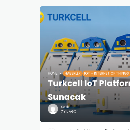
HOME
HABERLER
IOT - INTERNET OF THINGS
Turkcell IoT Platf
Sunacak
KATIE
7 YIL AGO