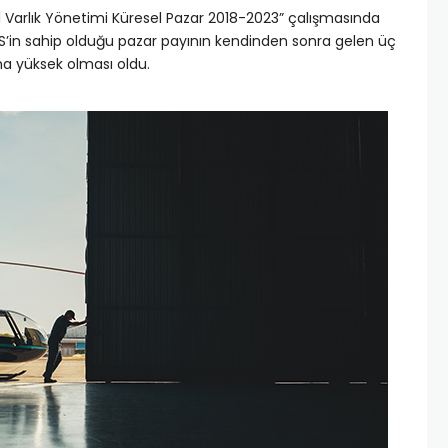
Varlık Yönetimi Küresel Pazar 2018-2023” çalışmasında
IFS’in sahip olduğu pazar payının kendinden sonra gelen üç
a yüksek olması oldu.