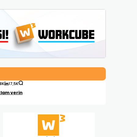
,8K
17,5K
lam verin