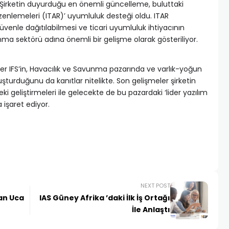
. Şirketin duyurduğu en önemli güncelleme, buluttaki
Düzenlemeleri (ITAR)’ uyumluluk desteği oldu. ITAR
güvenle dağıtılabilmesi ve ticari uyumluluk ihtiyacının
ma sektörü adına önemli bir gelişme olarak gösteriliyor.
r IFS’in, Havacılık ve Savunma pazarında ve varlık-yoğun
oluşturduğunu da kanıtlar nitelikte. Son gelişmeler şirketin
deki geliştirmeleri ile gelecekte de bu pazardaki ‘lider yazılım
 işaret ediyor.
NEXT POST
tan Uca
IAS Güney Afrika ’daki İlk İş Ortağı
İle Anlaştı