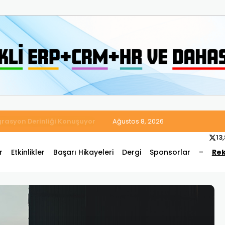
 Satış ve Muhasebe Süreçlerini Tek Platformda Birleştirdi
Ağustos 8, 2026
13
r
Etkinlikler
Başarı Hikayeleri
Dergi
Sponsorlar
–
Rek