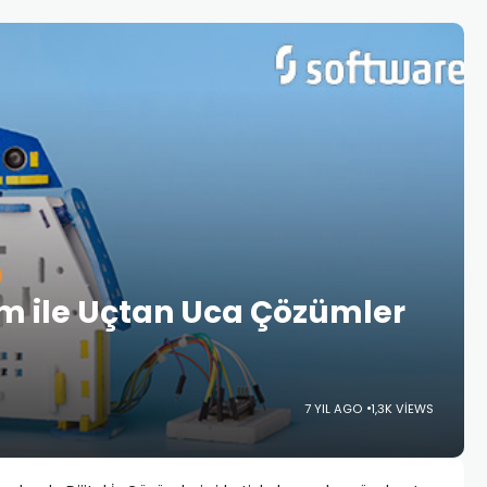
orm ile Uçtan Uca Çözümler
7 YIL AGO
1,3K VIEWS