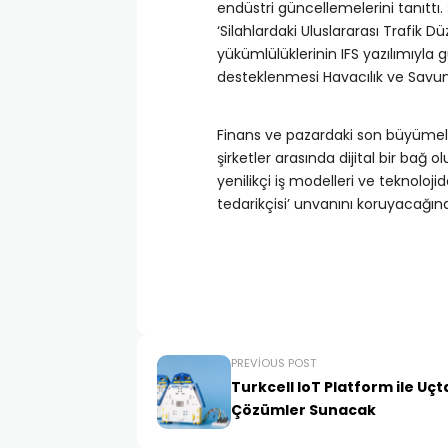
endüstri güncellemelerini tanıttı
‘Silahlardaki Uluslararası Trafik 
yükümlülüklerinin IFS yazılımıyla 
desteklenmesi Havacılık ve Savun
Finans ve pazardaki son büyümele
şirketler arasında dijital bir bağ 
yenilikçi iş modelleri ve teknoloji
tedarikçisi’ unvanını koruyacağına
PREVIOUS POST
Turkcell IoT Platform ile Uç
Çözümler Sunacak