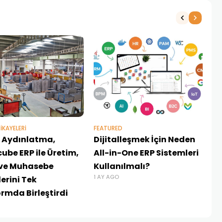
NE
1 
IKAYELERI
FEATURED
er Aydınlatma,
Dijitalleşmek İçin Neden
ube ERP ile Üretim,
All-in-One ERP Sistemleri
 ve Muhasebe
Kullanılmalı?
1 AY AGO
erini Tek
ormda Birleştirdi