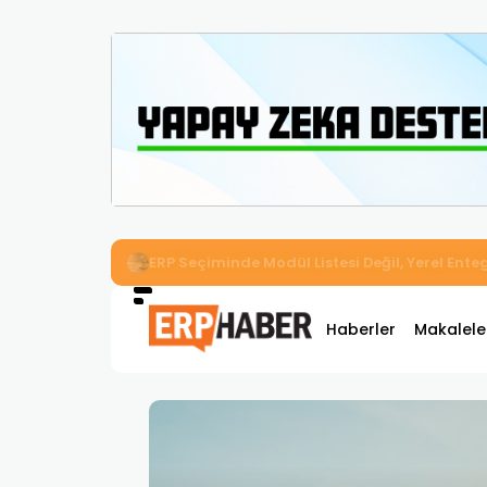
İkizler Aydınlatma, Workcube ERP ile Üretim,
Haberler
Makalele