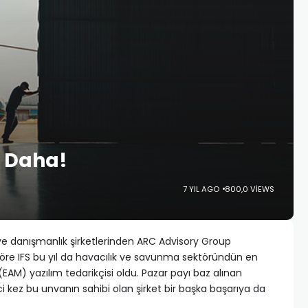
ik Daha!
7 YIL AGO
800,0 VIEWS
e danışmanlık şirketlerinden ARC Advisory Group
öre IFS bu yıl da havacılık ve savunma sektöründün en
(EAM) yazılım tedarikçisi oldu. Pazar payı baz alınan
i kez bu unvanın sahibi olan şirket bir başka başarıya da