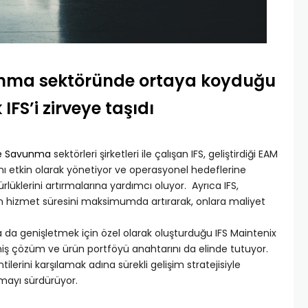
unma sektöründe ortaya koyduğu
 IFS’i zirveye taşıdı
ve Savunma
sektörleri şirketleri ile çalışan IFS, geliştirdiği EAM
arını etkin olarak yönetiyor ve operasyonel hedeflerine
lüklerini artırmalarına yardımcı oluyor. Ayrıca IFS,
ların hizmet süresini maksimumda artırarak, onlara maliyet
aha da genişletmek için özel olarak oluşturduğu IFS Maintenix
miş çözüm ve ürün portföyü anahtarını da elinde tutuyor.
lerini karşılamak adına sürekli gelişim stratejisiyle
rmayı sürdürüyor.