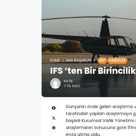
HOME
ANA BAŞLIKLAR
ERP
HABERLER
IFS ’ten Bir Birincil
KATIE
7 YIL AGO
Dünyanın önde gelen araştırma v
tarafından yapılan araştırmaya g
başarılı Kurumsal Varlık Yönetimi 
araştırmanın sonucuna göre 11’inc
imza atmış oldu.