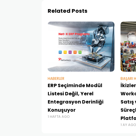
Related Posts
HABERLER
BAŞARI H
ERP Seçiminde Modül
İkizl
Listesi Değil, Yerel
Workc
Entegrasyon Derinliği
Satış
Konuşuyor
Süreçl
1 HAFTA AGO
Platf
1 AY AGO