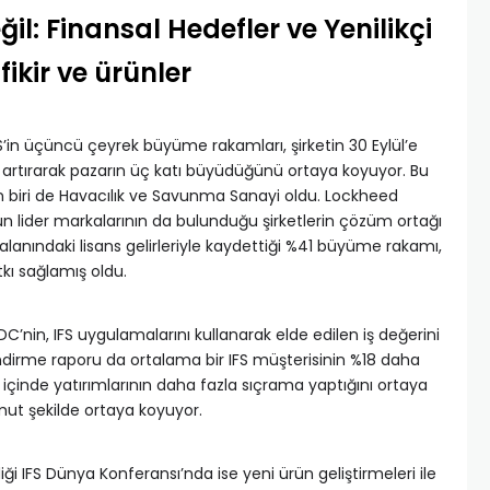
il: Finansal Hedefler ve Yenilikçi
fikir ve ürünler
’in üçüncü çeyrek büyüme rakamları, şirketin 30 Eylül’e
23 artırarak pazarın üç katı büyüdüğünü ortaya koyuyor. Bu
en biri de Havacılık ve Savunma Sanayi oldu. Lockheed
ün lider markalarının da bulunduğu şirketlerin çözüm ortağı
alanındaki lisans gelirleriyle kaydettiği %41 büyüme rakamı,
atkı sağlamış oldu.
C’nin, IFS uygulamalarını kullanarak elde edilen iş değerini
ndirme raporu da ortalama bir IFS müşterisinin %18 daha
içinde yatırımlarının daha fazla sıçrama yaptığını ortaya
omut şekilde ortaya koyuyor.
ği IFS Dünya Konferansı’nda ise yeni ürün geliştirmeleri ile