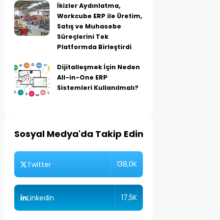
İkizler Aydınlatma,
Workcube ERP ile Üretim,
Satış ve Muhasebe
Süreçlerini Tek
Platformda Birleştirdi
Dijitalleşmek İçin Neden
All-in-One ERP
Sistemleri Kullanılmalı?
Sosyal Medya'da Takip Edin
138,0K
Twitter
17,5K
Linkedin