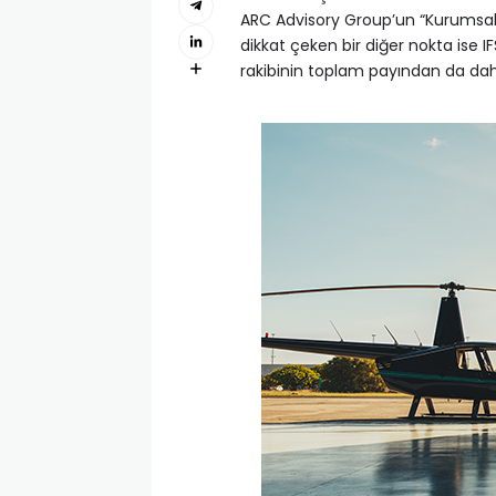
ARC Advisory Group’un “Kurumsal 
dikkat çeken bir diğer nokta ise 
rakibinin toplam payından da dah