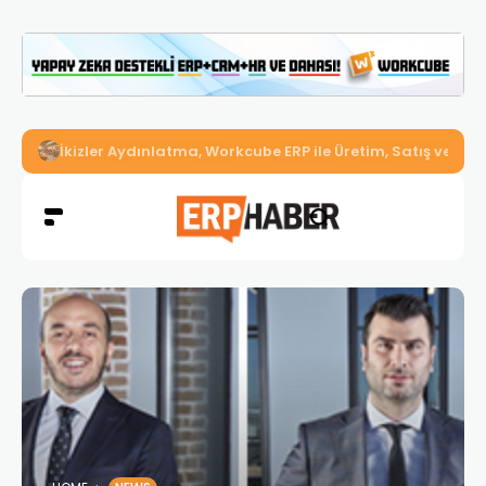
İkizler Aydınlatma, Workcube ERP ile Üretim, Satış ve Mu