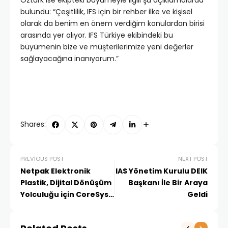
Öztürk ise ekipteki büyümeyle ilgili şu açıklamalarda
bulundu: “Çeşitlilik, IFS için bir rehber ilke ve kişisel
olarak da benim en önem verdiğim konulardan birisi
arasında yer alıyor. IFS Türkiye ekibindeki bu
büyümenin bize ve müşterilerimize yeni değerler
sağlayacağına inanıyorum.”
Shares:
PREVIOUS POST
NEXT POST
Netpak Elektronik
IAS Yönetim Kurulu DEIK
Plastik, Dijital Dönüşüm
Başkanı İle Bir Araya
Yolculuğu için CoreSys’i
Geldi
Seçti