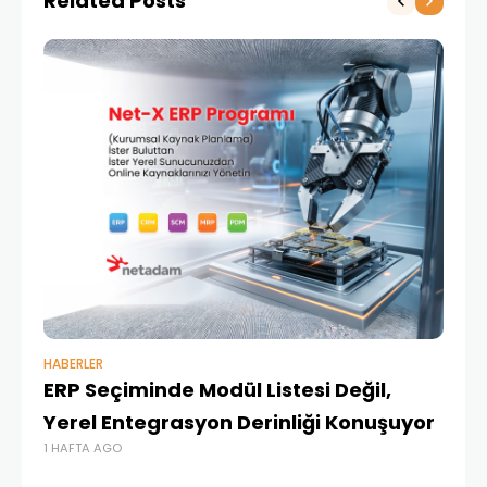
Related Posts
HABERLER
BAŞ
ERP Seçiminde Modül Listesi Değil,
İk
Yerel Entegrasyon Derinliği Konuşuyor
Ür
1 HAFTA AGO
Te
1 A