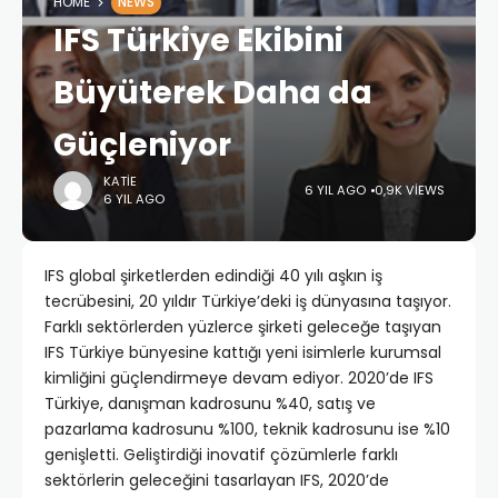
HOME
NEWS
IFS Türkiye Ekibini
Büyüterek Daha da
Güçleniyor
KATIE
6 YIL AGO
0,9K VIEWS
6 YIL AGO
IFS global şirketlerden edindiği 40 yılı aşkın iş
tecrübesini, 20 yıldır Türkiye’deki iş dünyasına taşıyor.
Farklı sektörlerden yüzlerce şirketi geleceğe taşıyan
IFS Türkiye bünyesine kattığı yeni isimlerle kurumsal
kimliğini güçlendirmeye devam ediyor. 2020’de IFS
Türkiye, danışman kadrosunu %40, satış ve
pazarlama kadrosunu %100, teknik kadrosunu ise %10
genişletti. Geliştirdiği inovatif çözümlerle farklı
sektörlerin geleceğini tasarlayan IFS, 2020’de