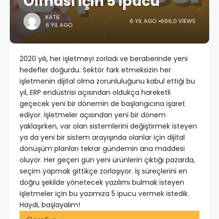
Olması için 5 İpucu
KATIE
6 YIL AGO
666,0 VIEWS
6 YIL AGO
2020 yılı, her işletmeyi zorladı ve beraberinde yeni
hedefler doğurdu. Sektör fark etmeksizin her
işletmenin dijital olma zorunluluğunu kabul ettiği bu
yıl, ERP endüstrisi açısından oldukça hareketli
geçecek yeni bir dönemin de başlangıcına işaret
ediyor. İşletmeler açısından yeni bir dönem
yaklaşırken, var olan sistemlerini değiştirmek isteyen
ya da yeni bir sistem arayışında olanlar için dijital
dönüşüm planları tekrar gündemin ana maddesi
oluyor. Her geçen gün yeni ürünlerin çıktığı pazarda,
seçim yapmak gittikçe zorlaşıyor. İş süreçlerini en
doğru şekilde yönetecek yazılımı bulmak isteyen
işletmeler için bu yazımıza 5 ipucu vermek istedik.
Haydi, başlayalım!