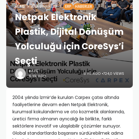
HOME
ANA BAŞLIKLAR
ERP
HABERLER
Netpak Elektronik
Plastik, Dijital Dönüşüm
Yolculuğu için CoreSys’i
Seçti
KATIE
6 YIL AGO
724,0 VIEWS
6 YIL AGO
2004 yılında İzmir’de kurulan Carpex çatısı altında
faaliyetlerine devam eden Netpak Elektronik,
kurumsal kokulandırma ve oto kozmetik alanlarında,
üretici firma olmanın ayrıcalığı ile birlikte, farklı
sektörlere inovatif ve ulaşılabilir çözümler sunuyor.
Global standartlarda başarısını sürdürebilmek adına