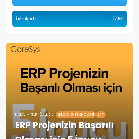
17,5K
Linkedin
HOME
SEKTÖRLER
BILIŞIM & TEKNOLOJI
ERP
ERP Projenizin Başarılı