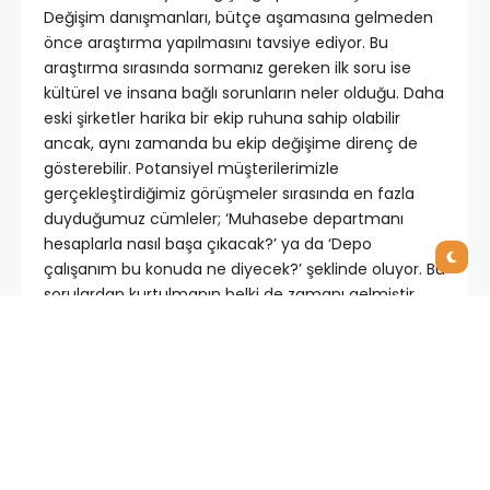
Değişim danışmanları, bütçe aşamasına gelmeden
önce araştırma yapılmasını tavsiye ediyor. Bu
araştırma sırasında sormanız gereken ilk soru ise
kültürel ve insana bağlı sorunların neler olduğu. Daha
eski şirketler harika bir ekip ruhuna sahip olabilir
ancak, aynı zamanda bu ekip değişime direnç de
gösterebilir. Potansiyel müşterilerimizle
gerçekleştirdiğimiz görüşmeler sırasında en fazla
duyduğumuz cümleler; ‘Muhasebe departmanı
hesaplarla nasıl başa çıkacak?’ ya da ‘Depo
çalışanım bu konuda ne diyecek?’ şeklinde oluyor. Bu
sorulardan kurtulmanın belki de zamanı gelmiştir.
Organizasyonel hazırlık değerlendirmelerinin maliyeti
çok düşüktür ve işletmenize büyük değer sağlar.
2- Verileriniz İyi Durumda mı?
Veriler ana kayanızdır, yakıtınızdır, altınınızdır ve değer
odaklı kararlarınızın gelecekte temel alacağı şeydir.