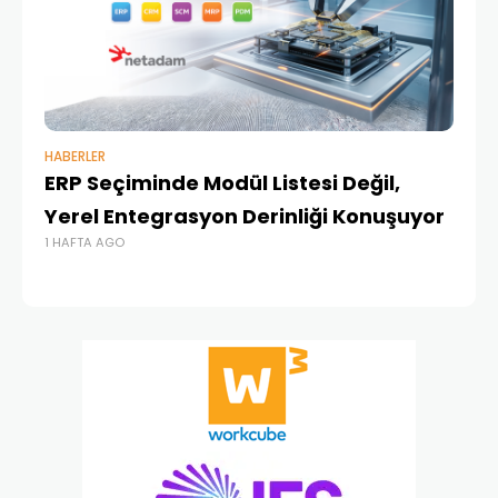
HABERLER
BAŞ
ERP Seçiminde Modül Listesi Değil,
İk
Yerel Entegrasyon Derinliği Konuşuyor
Ür
1 HAFTA AGO
Te
1 A