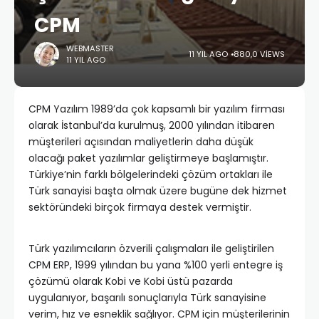
CPM
WEBMASTER
11 YIL AGO
880,0 VIEWS
11 YIL AGO
CPM Yazılım 1989’da çok kapsamlı bir yazılım firması
olarak İstanbul’da kurulmuş, 2000 yılından itibaren
müşterileri açısından maliyetlerin daha düşük
olacağı paket yazılımlar geliştirmeye başlamıştır.
Türkiye’nin farklı bölgelerindeki çözüm ortakları ile
Türk sanayisi başta olmak üzere bugüne dek hizmet
sektöründeki birçok firmaya destek vermiştir.
Türk yazılımcıların özverili çalışmaları ile geliştirilen
CPM ERP, 1999 yılından bu yana %100 yerli entegre iş
çözümü olarak Kobi ve Kobi üstü pazarda
uygulanıyor, başarılı sonuçlarıyla Türk sanayisine
verim, hız ve esneklik sağlıyor. CPM için müşterilerinin