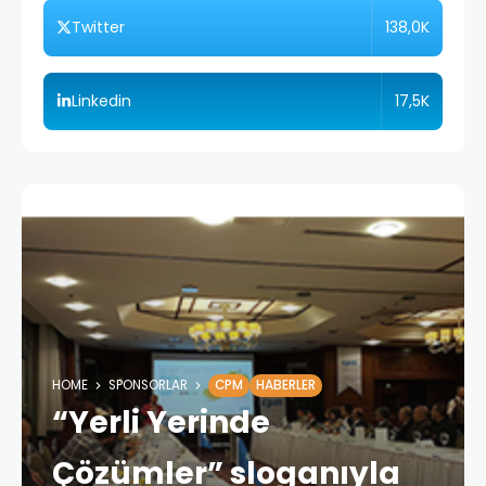
138,0K
Twitter
17,5K
Linkedin
HOME
SPONSORLAR
CPM
HABERLER
“Yerli Yerinde
Çözümler” sloganıyla