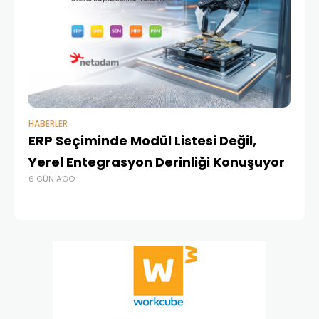
HABERLER
BAŞ
ERP Seçiminde Modül Listesi Değil,
İk
Yerel Entegrasyon Derinliği Konuşuyor
Ür
6 GÜN AGO
Te
4 