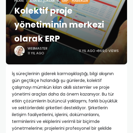
HOME
ANA BAŞLIKLAR
ERP
HABERLER
Kolektif proje
yönetiminin merkezi
olarak ERP
WEBMASTER
11 YIL AGO
869,0 VIEWS
11 YIL AGO
İş süreçlerinin giderek karmaşıklaştığı, bilgi akışının
gün geçtikçe hızlandığı şu günlerde, kolektif
çalışmayı mümkün kılan akıllı sistemler ve proje
yönetimi araçları daha da önem kazanıyor. Bu tür
etkin çözümlerin bütüncül yaklaşımı, farklı büyüklük
ve sektörlerdeki şirketleri destekliyor. Şirketlerin
iletişim faaliyetlerini, işlerini, dokümanlarını,
terminlerini ve ekiplerini verimli bir biçimde
yönetmelerine; projelerini profesyonel bir şekilde