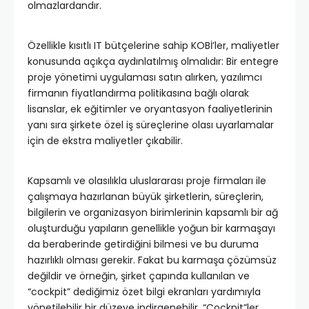
olmazlardandır.
Özellikle kısıtlı IT bütçelerine sahip KOBİ’ler, maliyetler
konusunda açıkça aydınlatılmış olmalıdır: Bir entegre
proje yönetimi uygulaması satın alırken, yazılımcı
firmanın fiyatlandırma politikasına bağlı olarak
lisanslar, ek eğitimler ve oryantasyon faaliyetlerinin
yanı sıra şirkete özel iş süreçlerine olası uyarlamalar
için de ekstra maliyetler çıkabilir.
Kapsamlı ve olasılıkla uluslararası proje firmaları ile
çalışmaya hazırlanan büyük şirketlerin, süreçlerin,
bilgilerin ve organizasyon birimlerinin kapsamlı bir ağ
oluşturduğu yapıların genellikle yoğun bir karmaşayı
da beraberinde getirdiğini bilmesi ve bu duruma
hazırlıklı olması gerekir. Fakat bu karmaşa çözümsüz
değildir ve örneğin, şirket çapında kullanılan ve
“cockpit” dediğimiz özet bilgi ekranları yardımıyla
yönetilebilir bir düzeye indirgenebilir. “Cockpit”ler