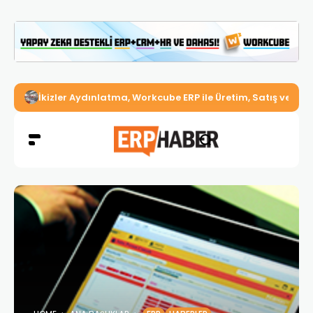
İkizler Aydınlatma, Workcube ERP ile Üretim, Satış ve Mu