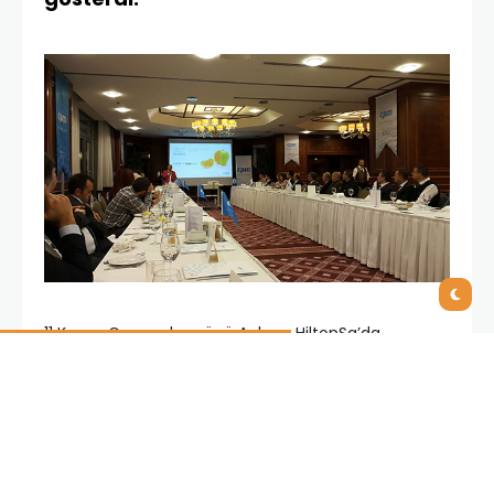
11 Kasım Çarşamba günü Ankara HiltonSa’da
gerçekleşen yemekli davette CPM Yöneticilerinin
yanısıra farklı sektörden firmaların yöneticileri hazır
bulundular. Keyifli geçen yemeğin ardından CPM
Yönetim Kurulu Başkanı Recep Palamut, yönetime
geldikleri günden bugüne yaşanan değişiklikleri,
yapılan yatırımları ve gelecekteki hedeflerini anlatan