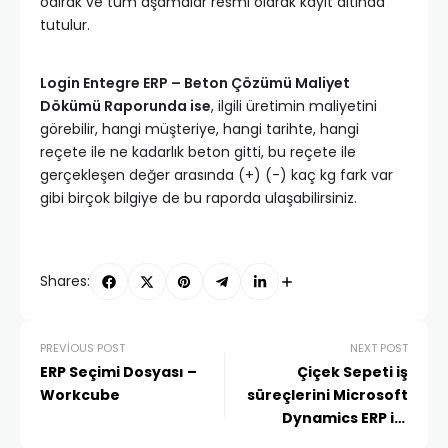
oalrak ve tüm aşamalar resmi olarak kayıt altında
tutulur.
Login Entegre ERP – Beton Çözümü Maliyet
Dökümü Raporunda ise
, ilgili üretimin maliyetini
görebilir, hangi müşteriye, hangi tarihte, hangi
reçete ile ne kadarlık beton gitti, bu reçete ile
gerçekleşen değer arasında (+) (-) kaç kg fark var
gibi birçok bilgiye de bu raporda ulaşabilirsiniz.
Shares:
PREVIOUS POST
NEXT POST
ERP Seçimi Dosyası –
Çiçek Sepeti iş
Workcube
süreçlerini Microsoft
Dynamics ERP ile
yönetiyor.