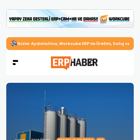
İkizler Aydınlatma, Workcube ERP ile Üretim, Satış ve Mu