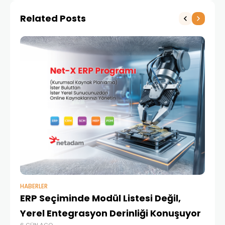
Related Posts
HABERLER
BAŞ
ERP Seçiminde Modül Listesi Değil,
İk
Yerel Entegrasyon Derinliği Konuşuyor
Ür