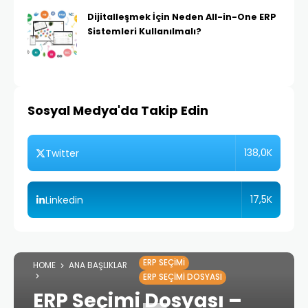
Dijitalleşmek İçin Neden All-in-One ERP
Sistemleri Kullanılmalı?
Sosyal Medya'da Takip Edin
138,0K
Twitter
17,5K
Linkedin
ERP SEÇIMI
HOME
ANA BAŞLIKLAR
ERP SEÇIMI DOSYASI
ERP Seçimi Dosyası –