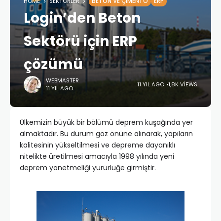
HOME
SEKTÖRLER
BETON VE ÇIMENTO
ERP
Login’den Beton
Sektörü için ERP
çözümü
WEBMASTER
11 YIL AGO
1,8K VIEWS
11 YIL AGO
Ülkemizin büyük bir bölümü deprem kuşağında yer
almaktadır. Bu durum göz önüne alınarak, yapıların
kalitesinin yükseltilmesi ve depreme dayanıklı
nitelikte üretilmesi amacıyla 1998 yılında yeni
deprem yönetmeliği yürürlüğe girmiştir.