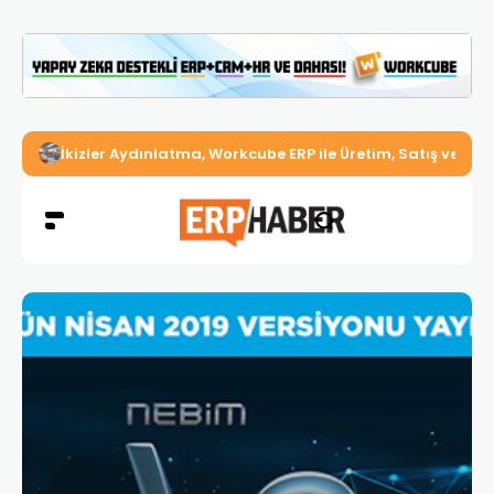
İkizler Aydınlatma, Workcube ERP ile Üretim, Satış ve Mu