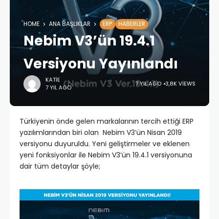
HOME
ANA BAŞLIKLAR
ERP
HABERLER
Nebim V3’ün 19.4.1
Versiyonu Yayınlandı
KATIE
7 YIL AGO
3,8K VIEWS
7 YIL AGO
Türkiyenin önde gelen markalarının tercih ettiği ERP
yazılımlarından biri olan Nebim V3’ün Nisan 2019
versiyonu duyuruldu. Yeni geliştirmeler ve eklenen
yeni fonksiyonlar ile Nebim V3’ün 19.4.1 versiyonuna
dair tüm detaylar şöyle;