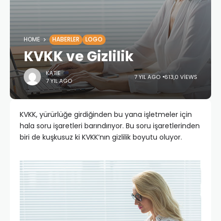
HOME
HABERLER
LOGO
KVKK ve Gizlilik
KATIE
7 YIL AGO
613,0 VIEWS
7 YIL AGO
KVKK, yürürlüğe girdiğinden bu yana işletmeler için
hala soru işaretleri barındırıyor. Bu soru işaretlerinden
biri de kuşkusuz ki KVKK’nın gizlilik boyutu oluyor.