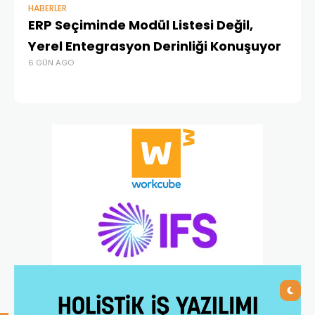
HABERLER
BAŞ
ERP Seçiminde Modül Listesi Değil,
İk
Yerel Entegrasyon Derinliği Konuşuyor
Ür
6 GÜN AGO
Te
4 