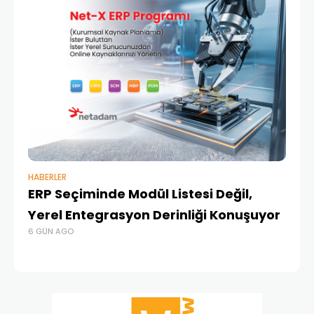
HABERLER
BAŞ
ERP Seçiminde Modül Listesi Değil,
İk
Yerel Entegrasyon Derinliği Konuşuyor
Ür
6 GÜN AGO
Te
4 