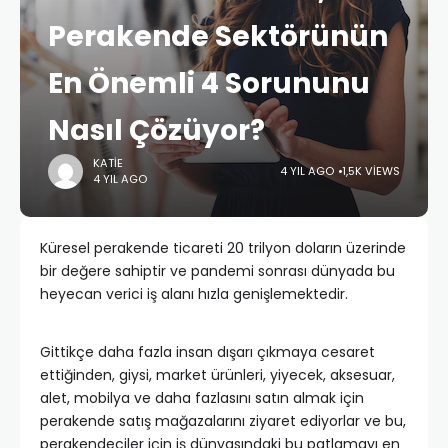
Perakende Sektörünün
En Önemli 4 Sorununu
Nasıl Çözüyor?
KATIE
4 YIL AGO
1,5K VIEWS
4 YIL AGO
Küresel perakende ticareti 20 trilyon doların üzerinde
bir değere sahiptir ve pandemi sonrası dünyada bu
heyecan verici iş alanı hızla genişlemektedir.
Gittikçe daha fazla insan dışarı çıkmaya cesaret
ettiğinden, giysi, market ürünleri, yiyecek, aksesuar,
alet, mobilya ve daha fazlasını satın almak için
perakende satış mağazalarını ziyaret ediyorlar ve bu,
perakendeciler için iş dünyasındaki bu patlamayı en