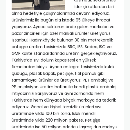
kozmetik sektöründe
lider şirketlerden biri
olma hedefiyle çalışmalarımıza devam ediyoruz.
Ürünlerimiz ile bugün altı kıtada 95 ülkeye ihracat
yapıyoruz. Ayrıca sektörün önde gelen markaları ve
pazar zincirleri için özel markalı ürünler üretiyoruz.
İstanbul, Hadımköy’de bulunan 30 bin metrekarelik
entegre üretim tesisimizde BRC, IFS, Sedex, ISO ve
GMP kalite standartlarında üretim gerçekleştiriyoruz.
Türkiye’de sıvı dolum kapasitesi en yüksek
firmalardan biriyiz. Ayrıca entegre tesisimizde kulak
çubuğu, plastik kapak, pet şişe, fitil pamuk gibi
tamamlayıcı ürünler de üretiyoruz. PET ambalaj ve
PP enjeksiyon üretim hatları ile kendi plastik ambalaj
ihtiyacımızı karşılıyoruz ve aynı zamanda hem
Türkiye’de hem dünyada birçok markaya da tedarik
ediyoruz. Genel ve kişisel temizlik ürünleri sıvı
üretiminde yılda 100 bin tona, Islak mendil
üretiminde yılda 220 milyon pakete, Pet şişe
üretiminde ise 50 milyon adede ulaşmış durumdayız.