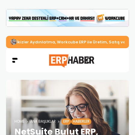
İkizler Aydınlatma, Workcube ERP ile Üretim, Satış ve Mu
HOME
ANA BAŞLIKLAR
ERP
HABERLER
NetSuite Bulut ERP,