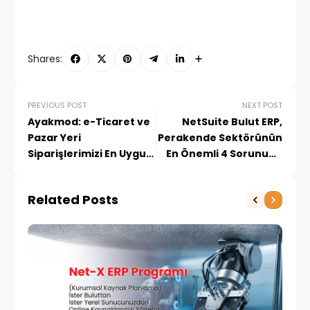
Shares:
PREVIOUS POST
NEXT POST
Ayakmod: e-Ticaret ve
NetSuite Bulut ERP,
Pazar Yeri
Perakende Sektörünün
Siparişlerimizi En Uygun
En Önemli 4 Sorununu
Lokasyondan
Nasıl Çözüyor?
Karşılayarak Optimum
Related Posts
Stok Yönetimi
Sağlıyoruz