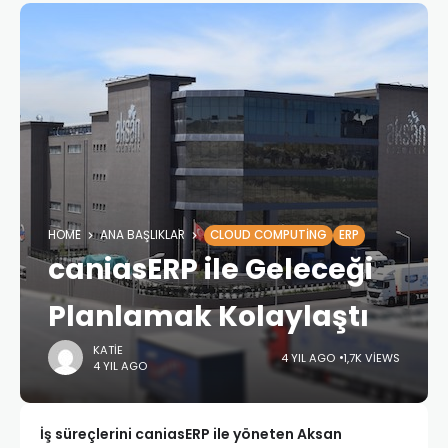
HOME
ANA BAŞLIKLAR
CLOUD COMPUTING
ERP
caniasERP ile Geleceği
Planlamak Kolaylaştı
KATIE
4 YIL AGO
1,7K VIEWS
4 YIL AGO
İş süreçlerini caniasERP ile yöneten Aksan