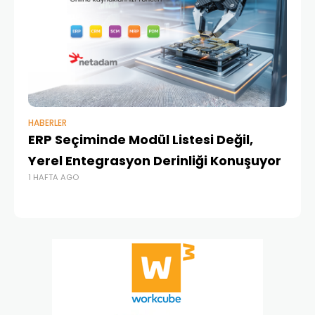
HABERLER
BAŞ
ERP Seçiminde Modül Listesi Değil,
İk
Yerel Entegrasyon Derinliği Konuşuyor
Ür
1 HAFTA AGO
Te
1 A