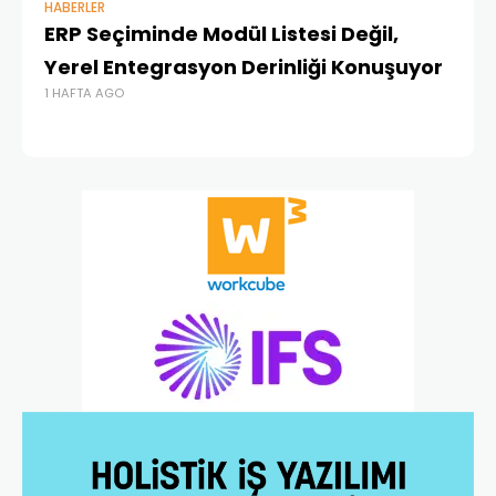
HABERLER
BAŞ
ERP Seçiminde Modül Listesi Değil,
İk
Yerel Entegrasyon Derinliği Konuşuyor
Ür
1 HAFTA AGO
Te
1 A