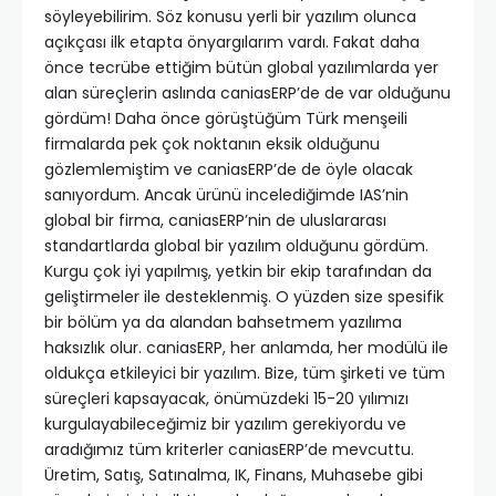
söyleyebilirim. Söz konusu yerli bir yazılım olunca
açıkçası ilk etapta önyargılarım vardı. Fakat daha
önce tecrübe ettiğim bütün global yazılımlarda yer
alan süreçlerin aslında caniasERP’de de var olduğunu
gördüm! Daha önce görüştüğüm Türk menşeili
firmalarda pek çok noktanın eksik olduğunu
gözlemlemiştim ve caniasERP’de de öyle olacak
sanıyordum. Ancak ürünü incelediğimde IAS’nin
global bir firma, caniasERP’nin de uluslararası
standartlarda global bir yazılım olduğunu gördüm.
Kurgu çok iyi yapılmış, yetkin bir ekip tarafından da
geliştirmeler ile desteklenmiş. O yüzden size spesifik
bir bölüm ya da alandan bahsetmem yazılıma
haksızlık olur. caniasERP, her anlamda, her modülü ile
oldukça etkileyici bir yazılım. Bize, tüm şirketi ve tüm
süreçleri kapsayacak, önümüzdeki 15-20 yılımızı
kurgulayabileceğimiz bir yazılım gerekiyordu ve
aradığımız tüm kriterler caniasERP’de mevcuttu.
Üretim, Satış, Satınalma, IK, Finans, Muhasebe gibi