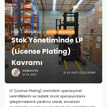
HOME
SPONSORLAR
LOGIN
MAKALELER
Stok Yönetiminde LP
(License Plating)
Kavramı
WEBMASTER
10 YIL AGO
722,0 VIEWS
10 YIL AGO
LP (License Plating) üreticilerin operasyonel
verimliliklerini ve tedarik zinciri operasyonlarını
iyileştirmelerine yardımcı olarak, envanteri