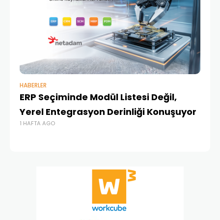
HABERLER
BAŞ
ERP Seçiminde Modül Listesi Değil,
İk
Yerel Entegrasyon Derinliği Konuşuyor
Ür
1 HAFTA AGO
Te
1 A