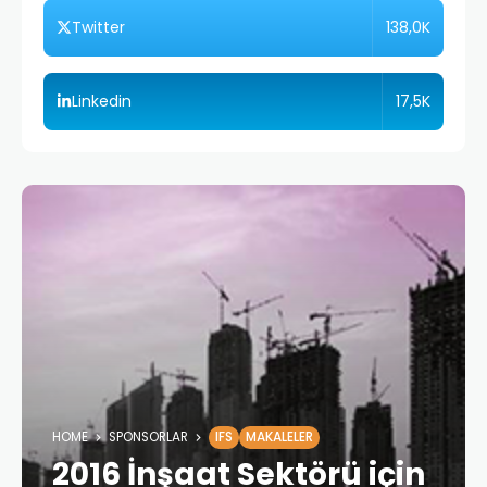
138,0K
Twitter
17,5K
Linkedin
HOME
SPONSORLAR
IFS
MAKALELER
2016 İnşaat Sektörü için