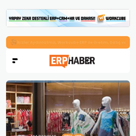
İkizler Aydınlatma, Workcube ERP ile Üretim, Satış ve Mu