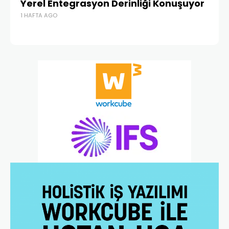
Yerel Entegrasyon Derinliği Konuşuyor
Ür
1 HAFTA AGO
Te
1 A