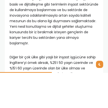
baskı ve dijitalleşme gibi terimlerin inşaat sektöründe
de kullanılmaya başlanması ve bu sektörde de
inovasyona odaklanılmasıyla artan sayıda kaliteli
mezunun da bu alana ilgi duymasını sağlamaktadır.
Yeni nesil konutlaşma ve dijital şehirler oluşturma
konusunda bir iz bırakmak isteyen gençlerin de
kariyer tercihi bu sektörden yana olmaya
başlamıştır.
Diğer bir çok ülke gibi yaşlı bir inşaat işgücüne sahip
İngiltere’yi örnek alırsak, %25’i 50 yaşın üzerinde ve
%15’i 60 yaşın üzerinde olan bir ülke olması ve
önümüzdeki 15 yıl içinde Londra’nın altyapı ve
gayrimenkul geliştirme çalışmaları için beklenen
yatırımın 620 milyar pound civarında olması gibi
şartlar birleştiğinde parlak genç mezunlara ne kadar
ihtiyaç olduğu açıkça görülmektedir. GSYİH
açısından değerlendirildiğinde dünyanın en büyük
ekonomilerinin %6’sından fazlasını mühendislik,