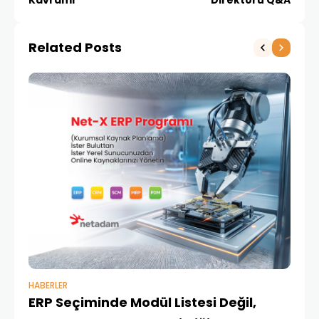
Kavramı
Direktörü Q&A
Related Posts
HABERLER
BAŞ
ERP Seçiminde Modül Listesi Değil,
İk