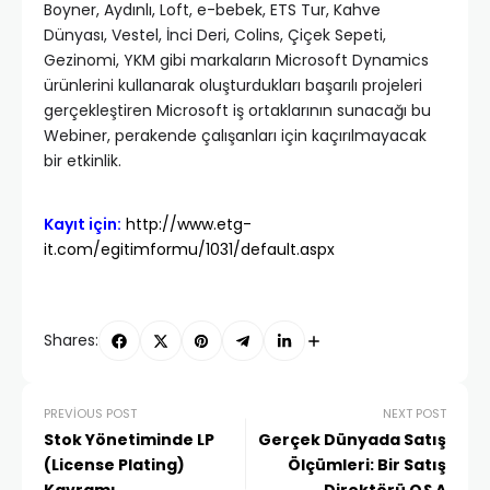
Boyner, Aydınlı, Loft, e-bebek, ETS Tur, Kahve
Dünyası, Vestel, İnci Deri, Colins, Çiçek Sepeti,
Gezinomi, YKM gibi markaların Microsoft Dynamics
ürünlerini kullanarak oluşturdukları başarılı projeleri
gerçekleştiren Microsoft iş ortaklarının sunacağı bu
Webiner, perakende çalışanları için kaçırılmayacak
bir etkinlik.
Kayıt için:
http://www.etg-
it.com/egitimformu/1031/default.aspx
Shares:
PREVIOUS POST
NEXT POST
Stok Yönetiminde LP
Gerçek Dünyada Satış
(License Plating)
Ölçümleri: Bir Satış