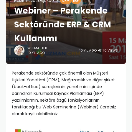
HOME
ANA BAŞLIKLAR
CRM
ERP
Webiner – Perakende
Sektöründe ERP & CRM
Kullanımı
WEBMASTER
10 YIL AGO
811,0 VIEWS
10 YIL AGO
Perakende sektöründe çok önemli olan Müşteri
İlişkileri Yönetimi (CRM), Mağazacılık ve diğer şirket
(back-office) süreçlerinin yönetimini içinde
barındıran Kurumsal Kaynak Planlaması (ERP)
yazılımlarının, sektöre özgü fonksiyonlarının
tanıtılacağı bu Web Seminerine (Webiner) ücretsiz
olarak kayıt olabilirsiniz.