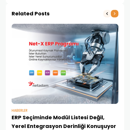
Related Posts
HABERLER
BAŞ
ERP Seçiminde Modül Listesi Değil,
İk
Yerel Entegrasyon Derinliği Konuşuyor
Ür