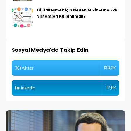
Dijitalleşmek İçin Neden All-in-One ERP
Sistemleri Kullanılmalı?
Sosyal Medya'da Takip Edin
138,0K
Twitter
17,5K
Linkedin