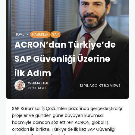
HOME
HABERLER
SAP
ACRON’dan Türkiye’de
SAP Güvenliği Üzerine
ilk Adım
WEBMASTER
12 YIL AGO
758,0 VIEWS
12 YIL AGO
SAP Kurumsal İş Çözümleri pazarında gerçekleştirdiği
projeler ve günden güne büyüyen kurumsal
hacmiyle adından söz ettiren ACRON, global iş
ortakları ile birlikte, Türkiye’de ilk kez SAP Güvenliği