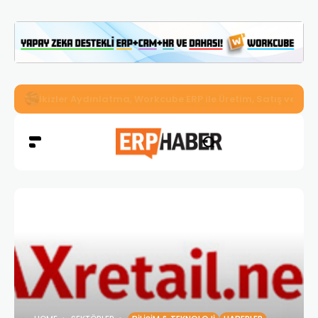
İkizler Aydınlatma, Workcube ERP ile Üretim, Satış ve Mu