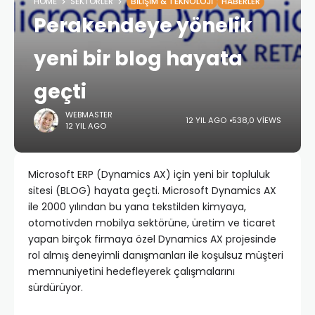
HOME
SEKTÖRLER
BILIŞIM & TEKNOLOJI
HABERLER
Perakendeye yönelik
yeni bir blog hayata
geçti
WEBMASTER
12 YIL AGO
538,0 VIEWS
12 YIL AGO
Microsoft ERP (Dynamics AX) için yeni bir topluluk
sitesi (BLOG) hayata geçti. Microsoft Dynamics AX
ile 2000 yılından bu yana tekstilden kimyaya,
otomotivden mobilya sektörüne, üretim ve ticaret
yapan birçok firmaya özel Dynamics AX projesinde
rol almış deneyimli danışmanları ile koşulsuz müşteri
memnuniyetini hedefleyerek çalışmalarını
sürdürüyor.