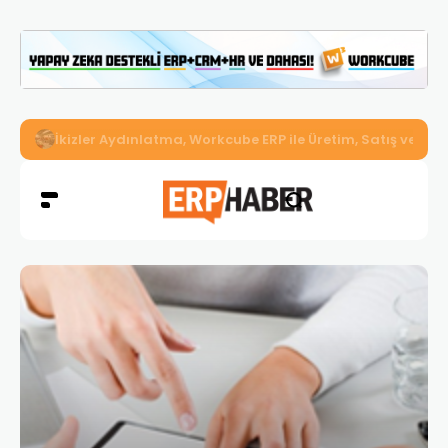
İkizler Aydınlatma, Workcube ERP ile Üretim, Satış ve Mu