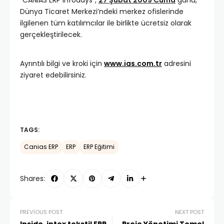
“CANIAS ERP Infodays”,
27 Şubat 2009 Cuma
günü,
Dünya Ticaret Merkezi’ndeki merkez ofislerinde
ilgilenen tüm katılımcılar ile birlikte ücretsiz olarak
gerçekleştirilecek.
Ayrıntılı bilgi ve kroki için
www.ias.com.tr
adresini
ziyaret edebilirsiniz.
TAGS:
Canias ERP
ERP
ERP Eğitimi
Shares:
PREVIOUS POST
NEXT POST