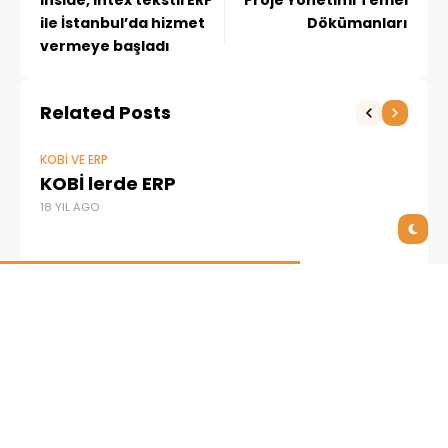
Inside, intex tekstil ERP
Proje Yönetimi Temel
ile İstanbul’da hizmet
Dökümanları
vermeye başladı
Related Posts
KOBİ VE ERP
KOBİ lerde ERP
18 YIL AGO
ERP