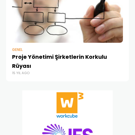
GENEL
MA
Proje Yönetimi Şirketlerin Korkulu
Pr
17 
Rüyası
15 YIL AGO