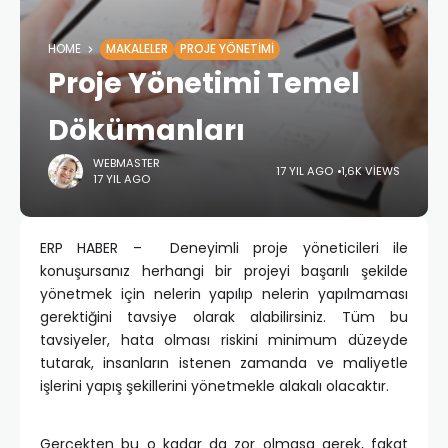
HOME
MAKALELER
PROJE YÖNETIMI
Proje Yönetimi Temel
Dökümanları
WEBMASTER
17 YIL AGO
1,6K VIEWS
17 YIL AGO
ERP HABER – Deneyimli proje yöneticileri ile
konuşursanız herhangi bir projeyi başarılı şekilde
yönetmek için nelerin yapılıp nelerin yapılmaması
gerektiğini tavsiye olarak alabilirsiniz. Tüm bu
tavsiyeler, hata olması riskini minimum düzeyde
tutarak, insanların istenen zamanda ve maliyetle
işlerini yapış şekillerini yönetmekle alakalı olacaktır.
Gerçekten bu o kadar da zor olmasa gerek, fakat