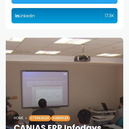
17,5K
Linkedin
HOME
ETKINLIKLER
HABERLER
CANIAS ERP Infodays