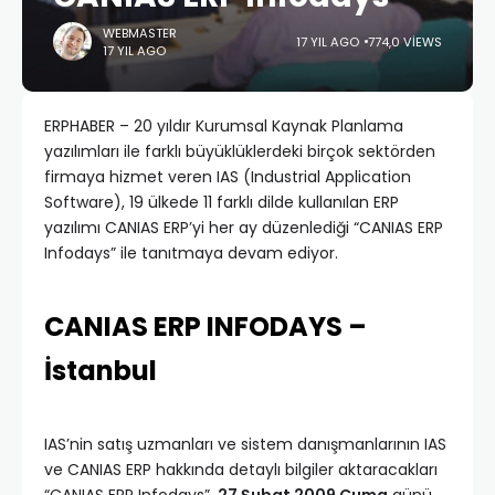
WEBMASTER
17 YIL AGO
774,0 VIEWS
17 YIL AGO
ERPHABER – 20 yıldır Kurumsal Kaynak Planlama
yazılımları ile farklı büyüklüklerdeki birçok sektörden
firmaya hizmet veren IAS (Industrial Application
Software), 19 ülkede 11 farklı dilde kullanılan ERP
yazılımı CANIAS ERP’yi her ay düzenlediği “CANIAS ERP
Infodays” ile tanıtmaya devam ediyor.
CANIAS ERP INFODAYS –
İstanbul
IAS’nin satış uzmanları ve sistem danışmanlarının IAS
ve CANIAS ERP hakkında detaylı bilgiler aktaracakları