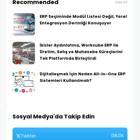
Recommended
View All
ERP Seçiminde Modül Listesi Değil, Yerel
Entegrasyon Derinliği Konuşuyor
İkizler Aydınlatma, Workcube ERP ile
Üretim, Satış ve Muhasebe Süreçlerini
Tek Platformda Birleştirdi
Dijitalleşmek İçin Neden All-in-One ERP
Sistemleri Kullanılmalı?
Sosyal Medya'da Takip Edin
138,0K
Twitter