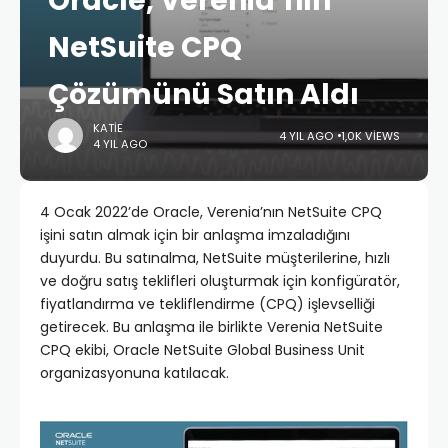
Oracle, Verenia’nın
NetSuite CPQ
Çözümünü Satın Aldı
KATIE
4 YIL AGO
1,0K VIEWS
4 YIL AGO
4 Ocak 2022’de Oracle, Verenia’nın NetSuite CPQ
işini satın almak için bir anlaşma imzaladığını
duyurdu. Bu satınalma, NetSuite müşterilerine, hızlı
ve doğru satış teklifleri oluşturmak için konfigüratör,
fiyatlandırma ve tekliflendirme (CPQ) işlevselliği
getirecek. Bu anlaşma ile birlikte Verenia NetSuite
CPQ ekibi, Oracle NetSuite Global Business Unit
organizasyonuna katılacak.