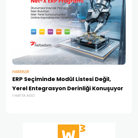
HABERLER
BAŞ
ERP Seçiminde Modül Listesi Değil,
İk
Yerel Entegrasyon Derinliği Konuşuyor
Ür
1 HAFTA AGO
Te
1 A