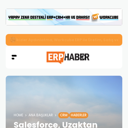
İkizler Aydınlatma, Workcube ERP ile Üretim, Satış ve Mu
HOME
ANA BAŞLIKLAR
CRM
HABERLER
Salesforce, Uzaktan