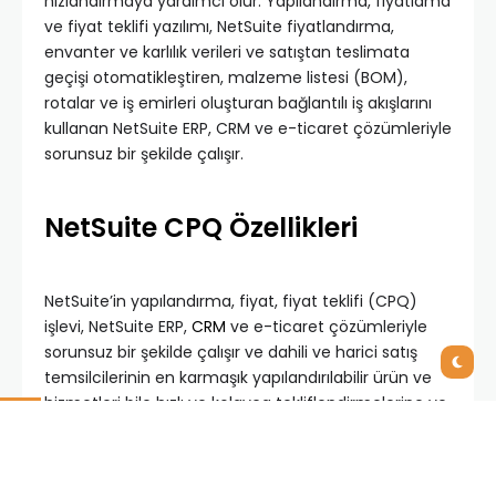
hızlandırmaya yardımcı olur. Yapılandırma, fiyatlama
ve fiyat teklifi yazılımı, NetSuite fiyatlandırma,
envanter ve karlılık verileri ve satıştan teslimata
geçişi otomatikleştiren, malzeme listesi (BOM),
rotalar ve iş emirleri oluşturan bağlantılı iş akışlarını
kullanan NetSuite ERP, CRM ve e-ticaret çözümleriyle
sorunsuz bir şekilde çalışır.
NetSuite CPQ Özellikleri
NetSuite’in yapılandırma, fiyat, fiyat teklifi (CPQ)
işlevi, NetSuite ERP,
CRM
ve e-ticaret çözümleriyle
sorunsuz bir şekilde çalışır ve dahili ve harici satış
temsilcilerinin en karmaşık yapılandırılabilir ürün ve
hizmetleri bile hızlı ve kolayca tekliflendirmelerine ve
satmasına yardımcı olmak için özel olarak
tasarlanmış bir ön uç satış çözümü sunar.