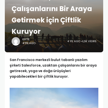
Çalışanlarını Bir Araya
Getirmek için Çiftlik
Kuruyor
KATIE
4 YIL AGO
1,0K VIEWS
4 YIL AGO
San Francisco merkezli bulut tabanlı yazılım
şirketi Salesforce, uzaktan çalışanlarını bir araya
getirecek, yoga ve doğa ürüyüşleri
yapabilecekleri bir çiftlik kuruyor.