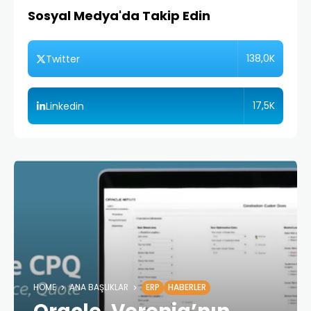
Sosyal Medya'da Takip Edin
138,0K
Twitter
17,5K
Linkedin
HOME
ANA BAŞLIKLAR
ERP
HABERLER