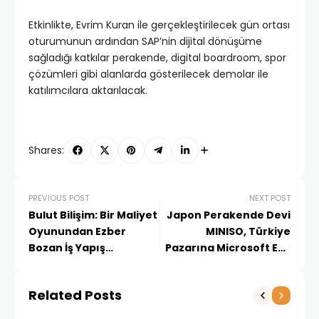
Etkinlikte, Evrim Kuran ile gerçekleştirilecek gün ortası
oturumunun ardından SAP’nin dijital dönüşüme
sağladığı katkılar perakende, digital boardroom, spor
çözümleri gibi alanlarda gösterilecek demolar ile
katılımcılara aktarılacak.
Shares:
PREVIOUS POST
NEXT POST
Bulut Bilişim: Bir Maliyet
Japon Perakende Devi
Oyunundan Ezber
MINISO, Türkiye
Bozan İş Yapış
Pazarına Microsoft ERP
Biçimlerine
ile Giriş Yapıyor
Related Posts