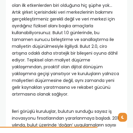
olan ilk etkenlerden biri olduğuna hiç şüphe yok…
Artık şirket içerisindeki veri merkezlerinin bakımını
gerçekleştirmeniz gerekli değil ve veri merkezi için
ayırdığınız fiziksel alanı başka amaçlarla
kullanabiliyorsunuz. Bulut 1.0 günlerinde, bu
tamamen sunucu birleştirme ve sanallaştırma ile
maliyetin düşürülmesiyle ilgiliydi. Bulut 2.0, ciro
artışına odaklı daha stratejik bir bileşeni oyuna dâhil
ediyor. Tepkisel olan maliyet düşürme
yaklaşımından, proaktif olan dijital dönüşüm
yaklaşımına geçişi yansıtıyor ve kuruluşların yalnızca
maliyetleri düşürmesine değil, aynı zamanda yeni
gelir kaynakları yaratmasına ve rekabet gücünü
artırmasına olanak sağlıyor.
İleri görüşlü kuruluşlar, bulutun sunduğu sayısız iş
inovasyonu fırsatlarından yararlanmaya başladı. 2017
yılında, bulut üzerinde ‘doğan’ uygulamaların sayısı
giderek artacağı ve yeni uygulamaların %35’i bulutun