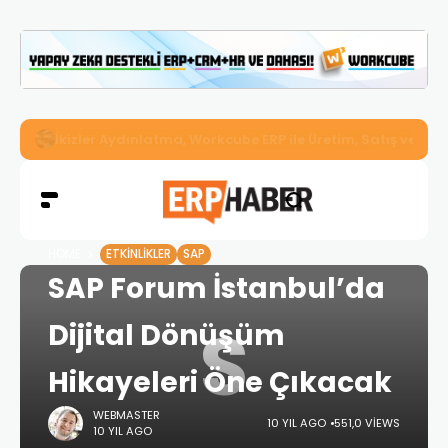
İkizler Aydınlatma, Workcube ERP ile Üretim, Satış ve Mu
HOME
ETKINLIKLER
SAP
SAP Forum İstanbul’da
S
Dijital Dönüşüm
Hikayeleri Öne Çıkacak
WEBMASTER
10 YIL AGO
551,0 VIEWS
10 YIL AGO