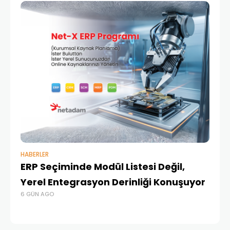
HABERLER
BAŞ
ERP Seçiminde Modül Listesi Değil,
İk
Yerel Entegrasyon Derinliği Konuşuyor
Ür
6 GÜN AGO
Te
1 A