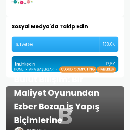
Sosyal Medya'da Takip Edin
138,0K
Twitter
17,5K
Linkedin
HOME
ANA BAŞLIKLAR
CLOUD COMPUTING
HABERLER
Bulut Bilişim: Bir
Maliyet Oyunundan
B
Ezber Bozan İş Yapış
Biçimlerine
WEBMASTER