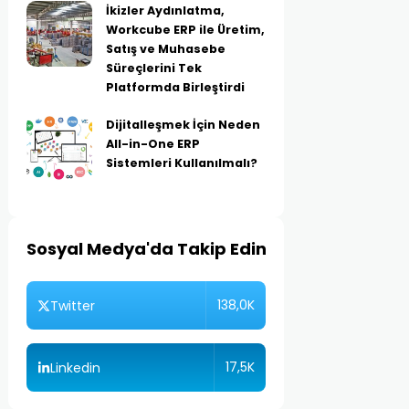
İkizler Aydınlatma,
Workcube ERP ile Üretim,
Satış ve Muhasebe
Süreçlerini Tek
Platformda Birleştirdi
Dijitalleşmek İçin Neden
All-in-One ERP
Sistemleri Kullanılmalı?
Sosyal Medya'da Takip Edin
138,0K
Twitter
17,5K
Linkedin