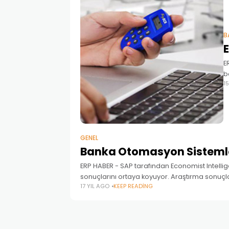
B
E
b
1
k
y
GENEL
Banka Otomasyon Sistemle
ERP HABER - SAP tarafından Economist Intell
sonuçlarını ortaya koyuyor. Araştırma sonuçl
17 YIL AGO
KEEP READING
arttırmak için iş süreçlerini