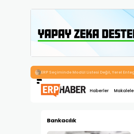
İkizler Aydınlatma, Workcube ERP ile Üretim,
Haberler
Makalele
Bankacılık