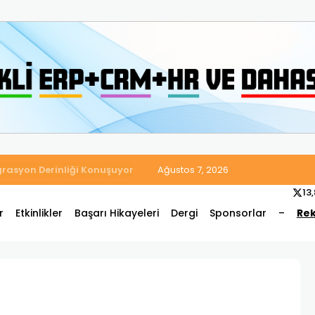
 Satış ve Muhasebe Süreçlerini Tek Platformda Birleştirdi
Ağustos 7, 2026
13
r
Etkinlikler
Başarı Hikayeleri
Dergi
Sponsorlar
–
Rek