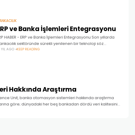
ANKACILIK
ERP ve Banka İşlemleri Entegrasyonu
RP HABER - ERP ve Banka İşlemleri Entegrasyonu Son yıllarda
ankacılık sektöründe sürekli yenilenen bir teknoloji söz
5 YIL AGO
KEEP READING
onusudur. Özellikle 2001 yılında gerçekleşen kriz sonrasında
eniden yapılanmayla birlikte, oluşturulan yeni uygulamalar,
ri Hakkında Araştırma
igence Unit, banka otomasyon sistemleri hakkında araştırma
arına göre; dünyadaki her beş bankadan dördü veri kalitesini