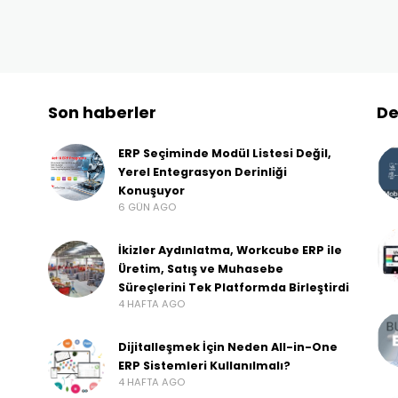
Son haberler
De
ERP Seçiminde Modül Listesi Değil,
Yerel Entegrasyon Derinliği
Konuşuyor
6 GÜN AGO
İkizler Aydınlatma, Workcube ERP ile
Üretim, Satış ve Muhasebe
Süreçlerini Tek Platformda Birleştirdi
4 HAFTA AGO
Dijitalleşmek İçin Neden All-in-One
ERP Sistemleri Kullanılmalı?
4 HAFTA AGO