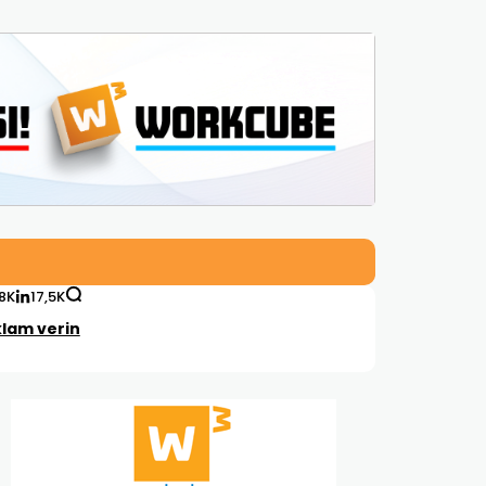
,8K
17,5K
lam verin