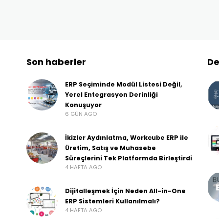
Son haberler
De
ERP Seçiminde Modül Listesi Değil,
Yerel Entegrasyon Derinliği
Konuşuyor
6 GÜN AGO
İkizler Aydınlatma, Workcube ERP ile
Üretim, Satış ve Muhasebe
Süreçlerini Tek Platformda Birleştirdi
4 HAFTA AGO
Dijitalleşmek İçin Neden All-in-One
ERP Sistemleri Kullanılmalı?
4 HAFTA AGO