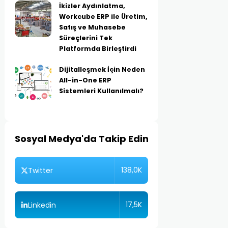
İkizler Aydınlatma,
Workcube ERP ile Üretim,
Satış ve Muhasebe
Süreçlerini Tek
Platformda Birleştirdi
Dijitalleşmek İçin Neden
All-in-One ERP
Sistemleri Kullanılmalı?
Sosyal Medya'da Takip Edin
138,0K
Twitter
17,5K
Linkedin