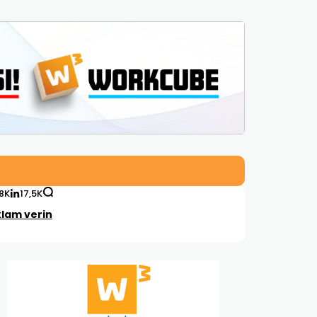
,8K
17,5K
lam verin