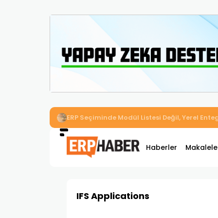
İkizler Aydınlatma, Workcube ERP ile Üretim,
Haberler
Makalele
IFS Applications