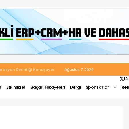
 Satış ve Muhasebe Süreçlerini Tek Platformda Birleştirdi
Ağustos 7, 2026
13
r
Etkinlikler
Başarı Hikayeleri
Dergi
Sponsorlar
–
Rek