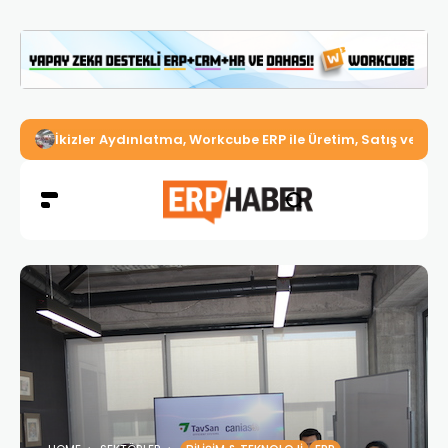
İkizler Aydınlatma, Workcube ERP ile Üretim, Satış ve Mu