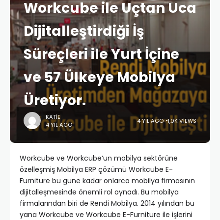
Workcube ile Uçtan Uca
Dijitalleştirdiği İş
Süreçleri ile Yurt İçine
ve 57 Ülkeye Mobilya
Üretiyor.
KATIE
4 YIL AGO
1,0K VIEWS
4 YIL AGO
Workcube ve Workcube’un mobilya sektörüne
özelleşmiş Mobilya ERP çözümü Workcube E-
Furniture bu güne kadar onlarca mobilya firmasının
dijitalleşmesinde önemli rol oynadı. Bu mobilya
firmalarından biri de Rendi Mobilya. 2014 yılından bu
yana Workcube ve Workcube E-Furniture ile işlerini