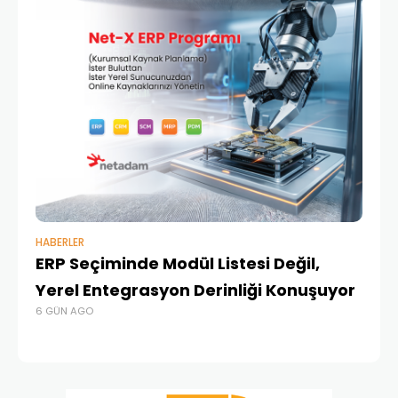
HABERLER
BAŞ
ERP Seçiminde Modül Listesi Değil,
İk
Yerel Entegrasyon Derinliği Konuşuyor
Ür
6 GÜN AGO
Te
4 