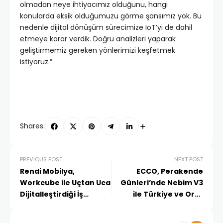
olmadan neye ihtiyacımız olduğunu, hangi
konularda eksik olduğumuzu görme şansımız yok. Bu
nedenle dijital dönüşüm sürecimize IoT’yi de dahil
etmeye karar verdik. Doğru analizleri yaparak
geliştirmemiz gereken yönlerimizi keşfetmek
istiyoruz.”
Shares:
PREVIOUS POST
NEXT POST
Rendi Mobilya,
ECCO, Perakende
Workcube ile Uçtan Uca
Günleri’nde Nebim V3
Dijitalleştirdiği İş
ile Türkiye ve Orta
Süreçleri ile Yurt İçine
Doğu’daki Mağazalarını
ve 57 Ülkeye Mobilya
Nasıl Yönettiğini Anlattı