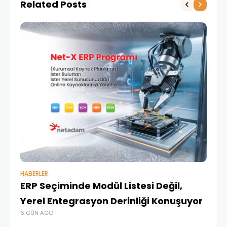
Related Posts
Üretiyor.
HABERLER
BAŞ
ERP Seçiminde Modül Listesi Değil,
İk
Yerel Entegrasyon Derinliği Konuşuyor
Ür
6 GÜN AGO
Te