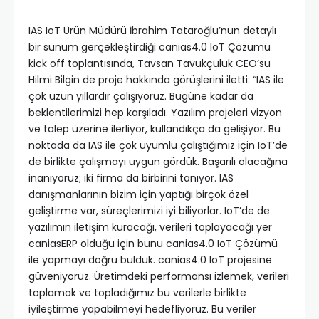
IAS IoT Ürün Müdürü İbrahim Tataroğlu’nun detaylı
bir sunum gerçekleştirdiği canias4.0 IoT Çözümü
kick off toplantısında, Tavsan Tavukçuluk CEO’su
Hilmi Bilgin de proje hakkında görüşlerini iletti: “IAS ile
çok uzun yıllardır çalışıyoruz. Bugüne kadar da
beklentilerimizi hep karşıladı. Yazılım projeleri vizyon
ve talep üzerine ilerliyor, kullandıkça da gelişiyor. Bu
noktada da IAS ile çok uyumlu çalıştığımız için IoT’de
de birlikte çalışmayı uygun gördük. Başarılı olacağına
inanıyoruz; iki firma da birbirini tanıyor. IAS
danışmanlarının bizim için yaptığı birçok özel
geliştirme var, süreçlerimizi iyi biliyorlar. IoT’de de
yazılımın iletişim kuracağı, verileri toplayacağı yer
caniasERP olduğu için bunu canias4.0 IoT Çözümü
ile yapmayı doğru bulduk. canias4.0 IoT projesine
güveniyoruz. Üretimdeki performansı izlemek, verileri
toplamak ve topladığımız bu verilerle birlikte
iyileştirme yapabilmeyi hedefliyoruz. Bu veriler