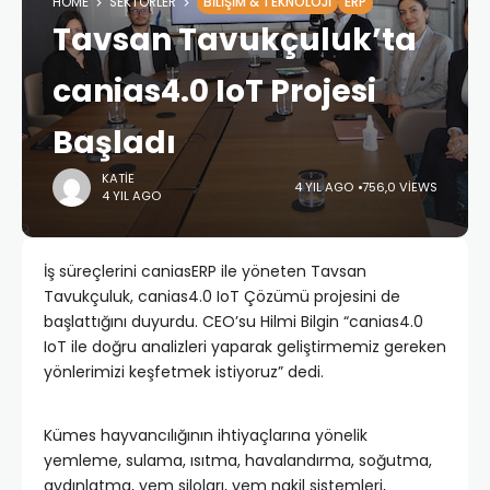
HOME
SEKTÖRLER
BILIŞIM & TEKNOLOJI
ERP
Tavsan Tavukçuluk’ta
canias4.0 IoT Projesi
Başladı
KATIE
4 YIL AGO
756,0 VIEWS
4 YIL AGO
İş süreçlerini caniasERP ile yöneten Tavsan
Tavukçuluk, canias4.0 IoT Çözümü projesini de
başlattığını duyurdu. CEO’su Hilmi Bilgin “canias4.0
IoT ile doğru analizleri yaparak geliştirmemiz gereken
yönlerimizi keşfetmek istiyoruz” dedi.
Kümes hayvancılığının ihtiyaçlarına yönelik
yemleme, sulama, ısıtma, havalandırma, soğutma,
aydınlatma, yem siloları, yem nakil sistemleri,