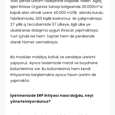
1995 yılında üretim faaliyetine başladık. Halen Ağaç
İşleri İhtisas Organize Sanayi bölgesinde 20.000m²’si
kapalı alan olmak üzere 40.000 m2’lik alanda kurulu
fabrikamızda, 200 kişilik kadromuz ile çalışmaktayız.
27 yıllık iş tecrübemizle 57 ülkeye, ilgili ülke ye
uluslararası dolaşıma uygun ihracat yapmaktayız.
Yurt içinde ise hem toptan hem de perakende
olarak hizmet vermekteyiz.
Biz modüler mobilya, koltuk ve sandalye üretimi
yapıyoruz. Ayrıca tesisimizde metal ve boyahane
bölümlerimiz var. Bu bölümlerimiz hem kendi
ihtiyacımızı karşılamakta ayrıca fason üretim de
yapmakta.
İşletmenizde ERP ihtiyacı nasıl doğdu, neyi
yönetemiyordunuz?