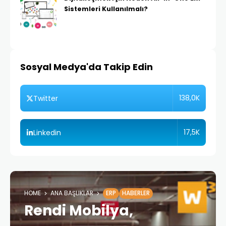
Sistemleri Kullanılmalı?
Sosyal Medya'da Takip Edin
138,0K
Twitter
17,5K
Linkedin
HOME
ANA BAŞLIKLAR
ERP
HABERLER
Rendi Mobilya,