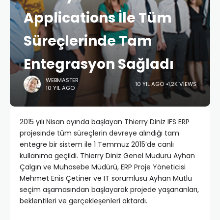
Applications İle Tüm
Süreçlerinde Tam
Entegrasyon Sağladı
WEBMASTER
10 YIL AGO
1,2K VIEWS
10 YIL AGO
2015 yılı Nisan ayında başlayan Thierry Diniz IFS ERP
projesinde tüm süreçlerin devreye alındığı tam
entegre bir sistem ile 1 Temmuz 2015’de canlı
kullanıma geçildi. Thierry Diniz Genel Müdürü Ayhan
Çalgın ve Muhasebe Müdürü, ERP Proje Yöneticisi
Mehmet Enis Çetiner ve IT sorumlusu Ayhan Mutlu
seçim aşamasından başlayarak projede yaşananları,
beklentileri ve gerçekleşenleri aktardı.