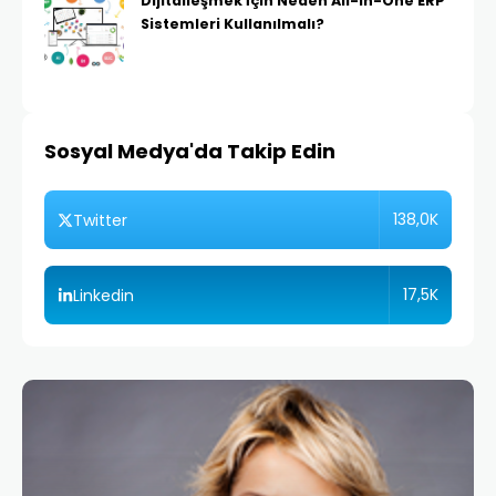
Dijitalleşmek İçin Neden All-in-One ERP
Sistemleri Kullanılmalı?
Sosyal Medya'da Takip Edin
138,0K
Twitter
17,5K
Linkedin