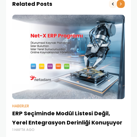
Related Posts
HABERLER
BAŞ
ERP Seçiminde Modül Listesi Değil,
İk
Yerel Entegrasyon Derinliği Konuşuyor
Ür
1 HAFTA AGO
Te