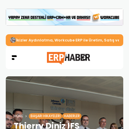
İkizler Aydınlatma, Workcube ERP ile Üretim, Satış ve Mu
HOME
BAŞARI HIKAYELERI
HABERLER
Thierry Diniz IFS