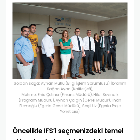
Soldan sağa: Ayhan Mutlu (Bilgi İşlem Sorumlusu), İbrahim
Kağan Ayan (Kalite Şefi),
Mehmet Enis Çetiner (Finans Müdürü), Hilal Sevindik
(Program Müdürü), Ayhan Çalgın (Genel Müdür), İlhan
Etemoğlu (Egeria Genel Müdürü), Seçil Uz (Egeria Proje
Yöneticisi),
Öncelikle IFS’i seçmenizdeki temel