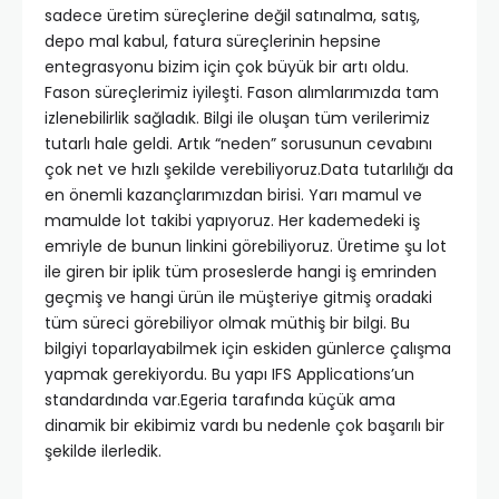
sadece üretim süreçlerine değil satınalma, satış,
depo mal kabul, fatura süreçlerinin hepsine
entegrasyonu bizim için çok büyük bir artı oldu.
Fason süreçlerimiz iyileşti. Fason alımlarımızda tam
izlenebilirlik sağladık. Bilgi ile oluşan tüm verilerimiz
tutarlı hale geldi. Artık “neden” sorusunun cevabını
çok net ve hızlı şekilde verebiliyoruz.Data tutarlılığı da
en önemli kazançlarımızdan birisi. Yarı mamul ve
mamulde lot takibi yapıyoruz. Her kademedeki iş
emriyle de bunun linkini görebiliyoruz. Üretime şu lot
ile giren bir iplik tüm proseslerde hangi iş emrinden
geçmiş ve hangi ürün ile müşteriye gitmiş oradaki
tüm süreci görebiliyor olmak müthiş bir bilgi. Bu
bilgiyi toparlayabilmek için eskiden günlerce çalışma
yapmak gerekiyordu. Bu yapı IFS Applications’un
standardında var.Egeria tarafında küçük ama
dinamik bir ekibimiz vardı bu nedenle çok başarılı bir
şekilde ilerledik.