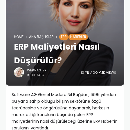
HOME
ANA BAŞLIKLAR
ERP
HABERLER
ERP Maliyetleri Nasıl
Düşürülür?
WEBMASTER
10 YIL AGO
1,1K VIEWS
10 YIL AGO
Software AG Genel Müdürü Nil Bağdan, 1996 yılından
bu yana sahip olduğu bilişim sektörüne özgü
tecrübesine ve öngörüsüne dayanarak, herkesin
merak ettiği konuların başında gelen ERP
maliyetlerinin nasıl düşürüleceği üzerine ERP Haber’in
sorularını yanıtladı.