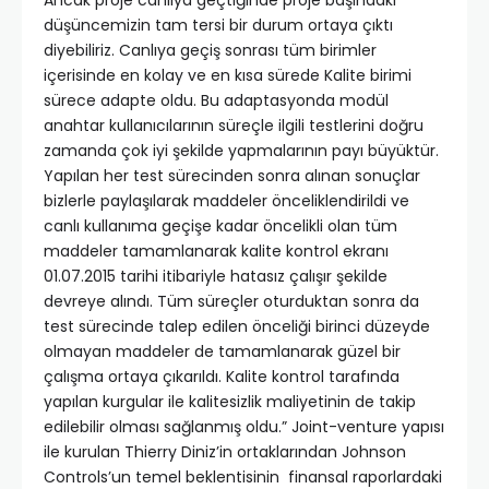
Ancak proje canlıya geçtiğinde proje başındaki
düşüncemizin tam tersi bir durum ortaya çıktı
diyebiliriz. Canlıya geçiş sonrası tüm birimler
içerisinde en kolay ve en kısa sürede Kalite birimi
sürece adapte oldu. Bu adaptasyonda modül
anahtar kullanıcılarının süreçle ilgili testlerini doğru
zamanda çok iyi şekilde yapmalarının payı büyüktür.
Yapılan her test sürecinden sonra alınan sonuçlar
bizlerle paylaşılarak maddeler önceliklendirildi ve
canlı kullanıma geçişe kadar öncelikli olan tüm
maddeler tamamlanarak kalite kontrol ekranı
01.07.2015 tarihi itibariyle hatasız çalışır şekilde
devreye alındı. Tüm süreçler oturduktan sonra da
test sürecinde talep edilen önceliği birinci düzeyde
olmayan maddeler de tamamlanarak güzel bir
çalışma ortaya çıkarıldı. Kalite kontrol tarafında
yapılan kurgular ile kalitesizlik maliyetinin de takip
edilebilir olması sağlanmış oldu.” Joint-venture yapısı
ile kurulan Thierry Diniz’in ortaklarından Johnson
Controls’un temel beklentisinin finansal raporlardaki