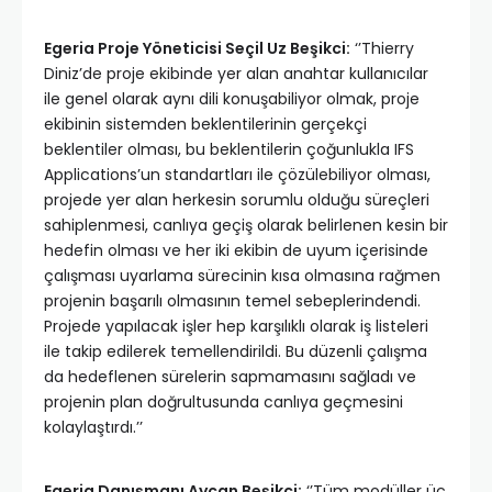
Egeria Proje Yöneticisi Seçil Uz Beşikci:
‘’Thierry
Diniz’de proje ekibinde yer alan anahtar kullanıcılar
ile genel olarak aynı dili konuşabiliyor olmak, proje
ekibinin sistemden beklentilerinin gerçekçi
beklentiler olması, bu beklentilerin çoğunlukla IFS
Applications’un standartları ile çözülebiliyor olması,
projede yer alan herkesin sorumlu olduğu süreçleri
sahiplenmesi, canlıya geçiş olarak belirlenen kesin bir
hedefin olması ve her iki ekibin de uyum içerisinde
çalışması uyarlama sürecinin kısa olmasına rağmen
projenin başarılı olmasının temel sebeplerindendi.
Projede yapılacak işler hep karşılıklı olarak iş listeleri
ile takip edilerek temellendirildi. Bu düzenli çalışma
da hedeflenen sürelerin sapmamasını sağladı ve
projenin plan doğrultusunda canlıya geçmesini
kolaylaştırdı.’’
Egeria Danışmanı Aycan Beşikci:
‘’Tüm modüller üç