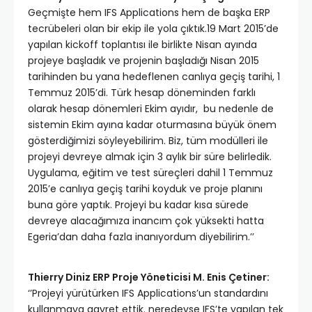
Geçmişte hem IFS Applications hem de başka ERP
tecrübeleri olan bir ekip ile yola çıktık.19 Mart 2015’de
yapılan kickoff toplantısı ile birlikte Nisan ayında
projeye başladık ve projenin başladığı Nisan 2015
tarihinden bu yana hedeflenen canlıya geçiş tarihi, 1
Temmuz 2015’di. Türk hesap döneminden farklı
olarak hesap dönemleri Ekim ayıdır, bu nedenle de
sistemin Ekim ayına kadar oturmasına büyük önem
gösterdiğimizi söyleyebilirim. Biz, tüm modülleri ile
projeyi devreye almak için 3 aylık bir süre belirledik.
Uygulama, eğitim ve test süreçleri dahil 1 Temmuz
2015’e canlıya geçiş tarihi koyduk ve proje planını
buna göre yaptık. Projeyi bu kadar kısa sürede
devreye alacağımıza inancım çok yüksekti hatta
Egeria’dan daha fazla inanıyordum diyebilirim.’’
Thierry Diniz ERP Proje Yöneticisi M. Enis Çetiner:
‘’Projeyi yürütürken IFS Applications’un standardını
kullanmaya gayret ettik. neredeyse IFS’te yapılan tek