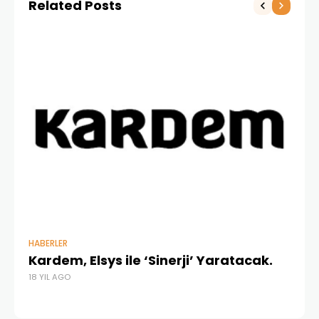
Related Posts
HABERLER
BAŞ
Kardem, Elsys ile ‘Sinerji’ Yaratacak.
Ku
18 YIL AGO
İş
13 