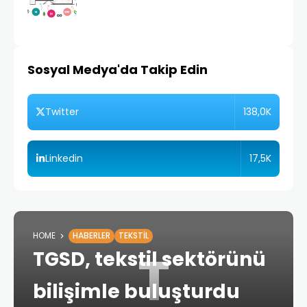
Sosyal Medya'da Takip Edin
138,0K
Twitter
17,5K
Linkedin
HOME
HABERLER
TEKSTIL
T
TGSD, tekstil sektörünü
bilişimle buluşturdu