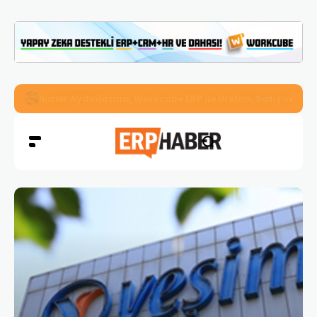
İkizler Aydınlatma, Workcube ERP ile Üretim, Satış ve Mu