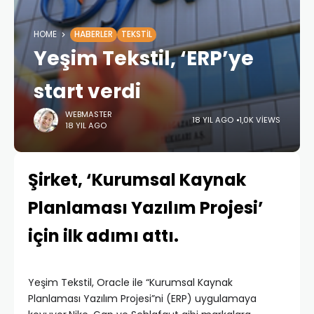
HOME
HABERLER
TEKSTIL
Yeşim Tekstil, ‘ERP’ye
start verdi
WEBMASTER
18 YIL AGO
1,0K VIEWS
18 YIL AGO
Şirket, ‘Kurumsal Kaynak
Planlaması Yazılım Projesi’
için ilk adımı attı.
Yeşim Tekstil, Oracle ile “Kurumsal Kaynak
Planlaması Yazılım Projesi”ni (ERP) uygulamaya