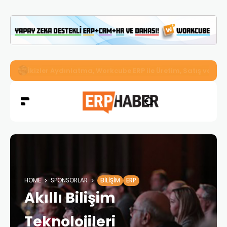
İkizler Aydınlatma, Workcube ERP ile Üretim, Satış ve Mu
HOME
SPONSORLAR
BILIŞIM
ERP
Akıllı Bilişim
Teknolojileri