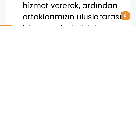
hizmet vererek, ardından
ortaklarımızın uluslararası
büyüme stratejisini
organik olarak
desteklemeyi
hedefliyorduk. Bugün bu
hedefleri
gerçekleştirdiğimiz için
gurur duyuyoruz ve iş
birliğimize devam ederek,
Türkiye ve daha ötesi için
yeni ve iddialı hedefler