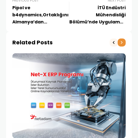
PREVIOUS POST
NEXT POST
Pipol ve
İTÜ Endüstri
b4dynamics,Ortaklığını
Mühendisliği
Almanya’dan
Bölümü’nde Uygulamalı
Türkiye’ye Genişletti
caniasERP Eğitimleri
Başlıyor
Related Posts