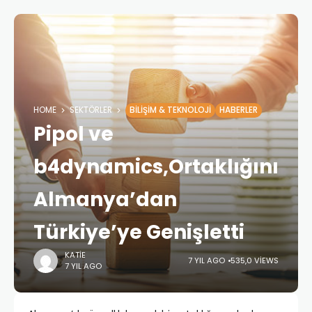
HOME
SEKTÖRLER
BILIŞIM & TEKNOLOJI
HABERLER
Pipol ve
b4dynamics,Ortaklığını
Almanya’dan
Türkiye’ye Genişletti
KATIE
7 YIL AGO
535,0 VIEWS
7 YIL AGO