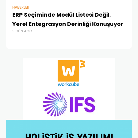
HABERLER
BAŞ
ERP Seçiminde Modül Listesi Değil,
İk
Yerel Entegrasyon Derinliği Konuşuyor
Ür
5 GÜN AGO
Te
4 