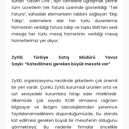
sunan “Gezen Ofis”, ayrı tarifelerle uğraşmak yerine
tüm ücretlerin tek fatura üzerinde gösterildiği “Tek
Fatura”, sahadaki elemanların takibini sağlayan “Ekip
Takip”, ödemelere dair her türlü düzenleme
hizmetinin verildiği fatura takip ve toplu SMS’ten sesli
mesaja her türlü mesaj hizmetinin verildiği mesaj
hizmetlerimiz yer alıyor.
ZyXEL Türkiye Satış Müdürü Yavuz
Saykı:
“Katedilmesi gereken büyük mesafe var”
ZyXEL organizasyonu nezdinde şirketlerin çok önemli
bir yeri vardır. Çünkü ZyXEL kurumsal ürünleri orta ve
üst seviyedeki kurumlara hitap eder niteliktedir.
Ülkemizde çok sayıda KOBİ olmasına rağmen
bilgisayar ve iletişim teknolojilerinden yeterince
faydalanamadıklarını düşündüğümüzde, bu alanda
kat edilmesi gereken büyük bir mesafenin olduğunu
görmekteyiz. Bu nedenle firmalar öncelikle