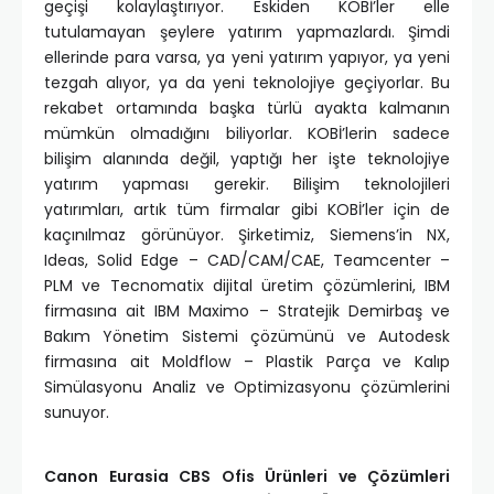
geçişi kolaylaştırıyor. Eskiden KOBİ’ler elle
tutulamayan şeylere yatırım yapmazlardı. Şimdi
ellerinde para varsa, ya yeni yatırım yapıyor, ya yeni
tezgah alıyor, ya da yeni teknolojiye geçiyorlar. Bu
rekabet ortamında başka türlü ayakta kalmanın
mümkün olmadığını biliyorlar. KOBİ’lerin sadece
bilişim alanında değil, yaptığı her işte teknolojiye
yatırım yapması gerekir. Bilişim teknolojileri
yatırımları, artık tüm firmalar gibi KOBİ’ler için de
kaçınılmaz görünüyor. Şirketimiz, Siemens’in NX,
Ideas, Solid Edge – CAD/CAM/CAE, Teamcenter –
PLM ve Tecnomatix dijital üretim çözümlerini, IBM
firmasına ait IBM Maximo – Stratejik Demirbaş ve
Bakım Yönetim Sistemi çözümünü ve Autodesk
firmasına ait Moldflow – Plastik Parça ve Kalıp
Simülasyonu Analiz ve Optimizasyonu çözümlerini
sunuyor.
Canon Eurasia CBS Ofis Ürünleri ve Çözümleri