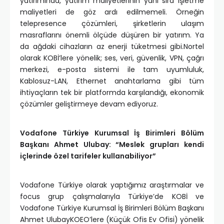
yatırımında, yatırım maliyetlerinin yanı sıra işletme
maliyetleri de göz ardı edilmemeli. Örneğin
telepresence çözümleri, şirketlerin ulaşım
masraflarını önemli ölçüde düşüren bir yatırım. Ya
da ağdaki cihazların az enerji tüketmesi gibi.Nortel
olarak KOBİ’lere yönelik; ses, veri, güvenlik, VPN, çağrı
merkezi, e-posta sistemi ile tam uyumluluk,
Kablosuz-LAN, Ethernet anahtarlama gibi tüm
ihtiyaçların tek bir platformda karşılandığı, ekonomik
çözümler geliştirmeye devam ediyoruz.
Vodafone Türkiye Kurumsal İş Birimleri Bölüm
Başkanı Ahmet Ulubay:
“Meslek grupları kendi
içlerinde özel tarifeler kullanabiliyor”
Vodafone Türkiye olarak yaptığımız araştırmalar ve
focus grup çalışmalarıyla Türkiye’de KOBİ ve
Vodafone Türkiye Kurumsal İş Birimleri Bölüm Başkanı
Ahmet UlubayKOEO’lere (Küçük Ofis Ev Ofisi) yönelik