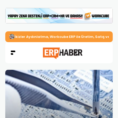
İkizler Aydınlatma, Workcube ERP ile Üretim, Satış ve Mu