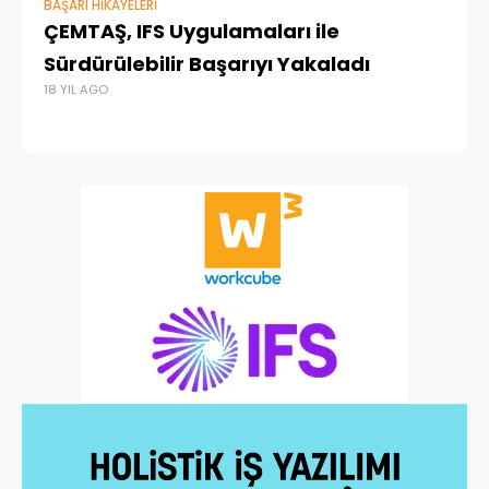
BAŞARI HIKAYELERI
BAŞ
ÇEMTAŞ, IFS Uygulamaları ile
Na
13 
Sürdürülebilir Başarıyı Yakaladı
18 YIL AGO