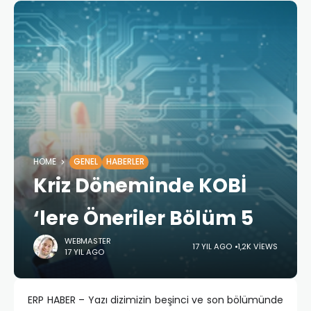
HOME
GENEL
HABERLER
Kriz Döneminde KOBİ
‘lere Öneriler Bölüm 5
WEBMASTER
17 YIL AGO
1,2K VIEWS
17 YIL AGO
ERP HABER – Yazı dizimizin beşinci ve son bölümünde