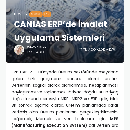
HOME
GENEL
IAS
CANIAS ERP’de İmalat
Uygulama Sistemleri
WEBMASTER
17 YIL AGO
2,0K VIEWS
17 YIL AGO
ERP HABER – Dünyada üretim sektöründe meydana
gelen hızlı gelişmenin sonucu olarak üretim
verilerinin sağlıklı olarak planlanması, hesaplanması,
paylaşılması ve toplanması ihtiyacı doğdu. Bu ihtiyaç
doğrultusunda sırasıyla MRP, MRP2 ve ERP geliştirildi.
Bir sonraki aşama olarak, üretim planlamada karar
verilmiş olan üretim planlarının, gerçekleştirilmesini
sağlamak, izlemek ve veri toplamak için,
MES
(Manufacturing Execution System)
adı verilen ara