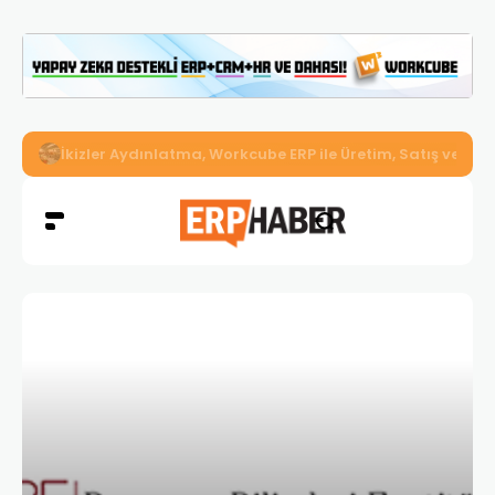
İkizler Aydınlatma, Workcube ERP ile Üretim, Satış ve Mu