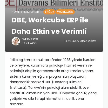
HOME
SEKTÖRLER
SAĞLIK
WORKCUBE
DBE, Workcube ERP ile
Daha Etkin ve Verimli
WEBMASTER
12 YIL AGO
710,0 VIEWS
12 YIL AGO
Psikolog Emre Konuk tarafından 1985 yılında kurulan
ve bireylere, kurumlara psikolojik hizmet veren ve
psikolojik disiplin çerçevesinde araştırmalar yapan,
sistem kuran ve eğitim programları oluşturan
danışmanlık merkezi DBE (Davranış Bilimleri
Enstitüsü), Türkiye’nin psikoloji alanındaki ilk özel
enstitüsü olmasının yanı sıra Türkiye’de çocuk, genç,
yetişkin ve aile terapi hizmetlerini de ilk veren
firmadır.