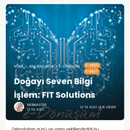
E-ARŞIV
HOME
ANA BAŞLIKLAR
E-DÖNÜŞÜM
E-BILET
Doğayı Seven Bilgi
İşlem: FIT Solutions
WEBMASTER
12 YIL AGO
3,1K VIEWS
12 YIL AGO
Teknolojinin günü ve yarını şekillendirdiği bu