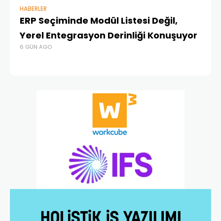
HABERLER
BAŞ
ERP Seçiminde Modül Listesi Değil,
İk
Yerel Entegrasyon Derinliği Konuşuyor
Ür
6 GÜN AGO
Te
1 A