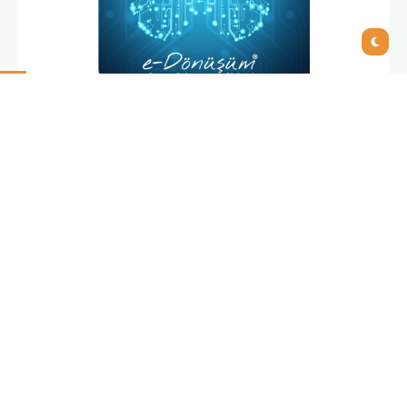
Örneğin; şirketler kağıt faturaların kayda geçirilmesi,
arşivlenmesi ve depolanıp, Türk Ticaret Kanunu’na
göre 10 yıl süresince saklanması için iş gücü ve
kaynak harcamakta, odalar dolusu fiziksek depo
alanları oluşturmak zorundadırlar. Bu arşivlerin
güvenliğinin sağlanması için de ayrıca kaynak
harcaması yapılıyor. Oysa e-Fatura çözümü: kağıt
fatura kesilmesini önlüyor. e-İmza Çözümü: fatura
ve değerli belgelerin elektronik imzalanarak, güvenli
biçimde, basılmadan paylaşılmasını sağlayarak
belge gönderim süreçlerini kısaltıyor, zaman
tasarrufu sağlıyor. Ayrıca belge gönderim maliyetleri