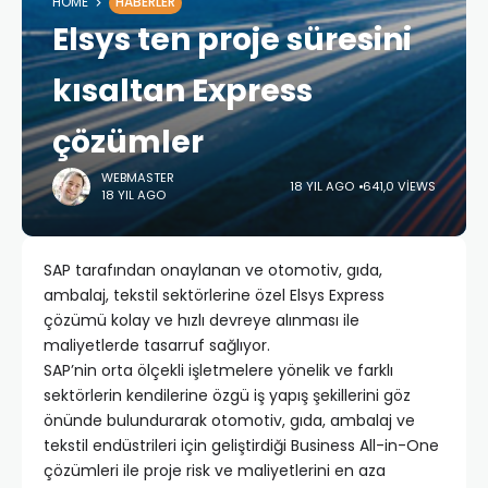
HOME
HABERLER
Elsys ten proje süresini
kısaltan Express
çözümler
WEBMASTER
18 YIL AGO
641,0 VIEWS
18 YIL AGO
SAP tarafından onaylanan ve otomotiv, gıda,
ambalaj, tekstil sektörlerine özel Elsys Express
çözümü kolay ve hızlı devreye alınması ile
maliyetlerde tasarruf sağlıyor.
SAP’nin orta ölçekli işletmelere yönelik ve farklı
sektörlerin kendilerine özgü iş yapış şekillerini göz
önünde bulundurarak otomotiv, gıda, ambalaj ve
tekstil endüstrileri için geliştirdiği Business All-in-One
çözümleri ile proje risk ve maliyetlerini en aza