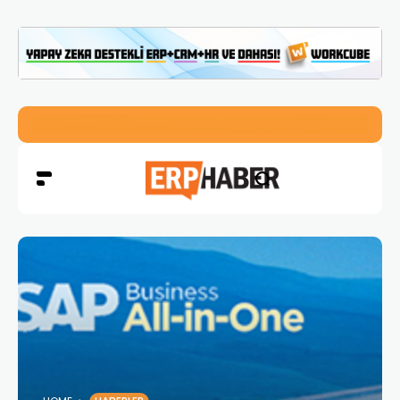
İkizler Aydınlatma, Workcube ERP ile Üretim, Satış ve Mu