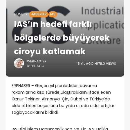
HOME
HABERLER
IAS
IAS’ın hedefi farklı
bölgelerde büyüyerek
ciroyu katlamak
WEBMASTER
18 YIL AGO
878,0 VIEWS
18 YIL AGO
ERPHABER – Geçen yıl planladıkları büyümü
rakamlarına kısa sürede ulaştırdıklarını ifade eden
Öznur Tekiner, Almanya, Çin, Dubai ve Türkiye’de
elde ettikleri başarılarla bu yılda ciroda ciddi artışlar
sağlayacaklarını bildirdi.
IAS Bilgi İşlem Danışmanlık San. ve Tic. A.Ş. Halkla