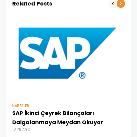
Related Posts
HABERLER
HA
SAP İkinci Çeyrek Bilançoları
Or
18 
Dalgalanmaya Meydan Okuyor
18 YIL AGO